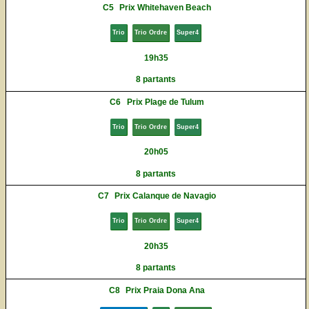
C5
Prix Whitehaven Beach
Trio
Trio Ordre
Super4
19h35
8 partants
C6
Prix Plage de Tulum
Trio
Trio Ordre
Super4
20h05
8 partants
C7
Prix Calanque de Navagio
Trio
Trio Ordre
Super4
20h35
8 partants
C8
Prix Praia Dona Ana