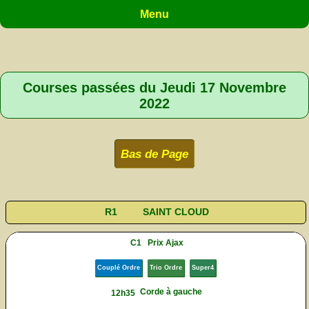
Menu
Courses passées du Jeudi 17 Novembre
2022
Bas de Page
R1
SAINT CLOUD
C1
Prix Ajax
Couplé Ordre
Trio Ordre
Super4
Corde à gauche
12h35