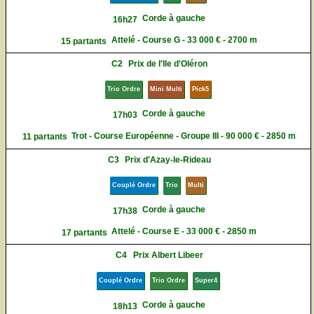
Corde à gauche
16h27
Attelé - Course G - 33 000 € - 2700 m
15 partants
C2
Prix de l'Ile d'Oléron
Trio Ordre
Mini Multi
Pick5
Corde à gauche
17h03
Trot - Course Européenne - Groupe III - 90 000 € - 2850 m
11 partants
C3
Prix d'Azay-le-Rideau
Couplé Ordre
Trio
Multi
Corde à gauche
17h38
Attelé - Course E - 33 000 € - 2850 m
17 partants
C4
Prix Albert Libeer
Couplé Ordre
Trio Ordre
Super4
Corde à gauche
18h13