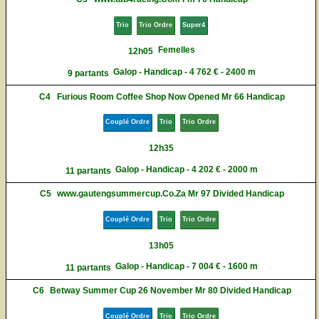
Trio
Trio Ordre
Super4
Femelles
12h05
Galop - Handicap - 4 762 € - 2400 m
9 partants
C4
Furious Room Coffee Shop Now Opened Mr 66 Handicap
Couplé Ordre
Trio
Trio Ordre
12h35
Galop - Handicap - 4 202 € - 2000 m
11 partants
C5
www.gautengsummercup.Co.Za Mr 97 Divided Handicap
Couplé Ordre
Trio
Trio Ordre
13h05
Galop - Handicap - 7 004 € - 1600 m
11 partants
C6
Betway Summer Cup 26 November Mr 80 Divided Handicap
Couplé Ordre
Trio
Trio Ordre