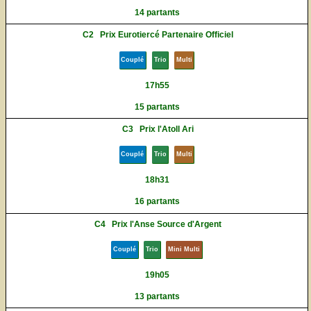
14 partants
C2
Prix Eurotiercé Partenaire Officiel
Couplé
Trio
Multi
17h55
15 partants
C3
Prix l'Atoll Ari
Couplé
Trio
Multi
18h31
16 partants
C4
Prix l'Anse Source d'Argent
Couplé
Trio
Mini Multi
19h05
13 partants