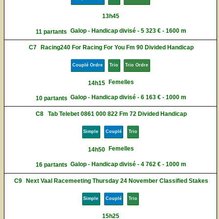
13h45
Galop - Handicap divisé - 5 323 € - 1600 m
11 partants
C7
Racing240 For Racing For You Fm 90 Divided Handicap
Couplé Ordre
Trio
Trio Ordre
Femelles
14h15
Galop - Handicap divisé - 6 163 € - 1000 m
10 partants
C8
Tab Telebet 0861 000 822 Fm 72 Divided Handicap
Simple
Couplé
Trio
Femelles
14h50
Galop - Handicap divisé - 4 762 € - 1000 m
16 partants
C9
Next Vaal Racemeeting Thursday 24 November Classified Stakes
Simple
Couplé
Trio
15h25