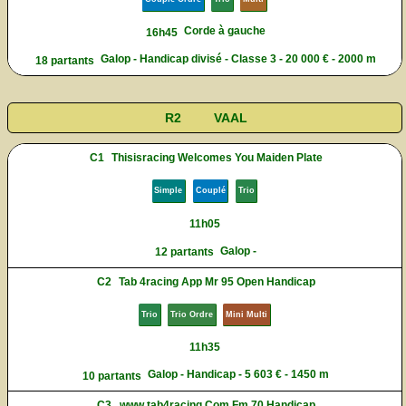
Corde à gauche
16h45
Galop - Handicap divisé - Classe 3 - 20 000 € - 2000 m
18 partants
R2
VAAL
C1
Thisisracing Welcomes You Maiden Plate
Simple
Couplé
Trio
11h05
Galop -
12 partants
C2
Tab 4racing App Mr 95 Open Handicap
Trio
Trio Ordre
Mini Multi
11h35
Galop - Handicap - 5 603 € - 1450 m
10 partants
C3
www.tab4racing.Com Fm 70 Handicap