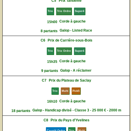
C5
Prix Tantième
Trio
Trio Ordre
Super4
Corde à gauche
15h00
Galop - Listed Race
8 partants
C6
Prix de Carrière-sous-Bois
Trio
Trio Ordre
Super4
Corde à gauche
15h35
Galop - A réclamer
9 partants
C7
Prix du Plateau de Saclay
Trio
Multi
Pick5
Corde à gauche
16h10
Galop - Handicap divisé - Classe 3 - 25 000 € - 2000 m
18 partants
C8
Prix du Pays d'Yvelines
Couplé Ordre
Trio
Multi