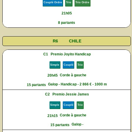
Couplé Ordre
Trio
Trio Ordre
21h05
8 partants
R6
CHILE
C1
Premio Joyito Handicap
Simple
Couplé
Trio
Corde à gauche
20h45
Galop - Handicap - 2 866 € - 1000 m
15 partants
C2
Premio Jessie James
Simple
Couplé
Trio
Corde à gauche
21h15
Galop -
15 partants