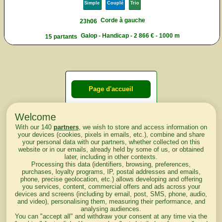
Simple
Couplé
Trio
Corde à gauche
23h06
Galop - Handicap - 2 866 € - 1000 m
15 partants
Page d'accueil
Welcome
Courses du
With our 140
partners
, we wish to store and access information on
lendemain
your devices (cookies, pixels in emails, etc.), combine and share
your personal data with our partners, whether collected on this
website or in our emails, already held by some of us, or obtained
Courses
later, including in other contexts.
Processing this data (identifiers, browsing, preferences,
d'aujourd'hui
purchases, loyalty programs, IP, postal addresses and emails,
phone, precise geolocation, etc.) allows developing and offering
you services, content, commercial offers and ads across your
devices and screens (including by email, post, SMS, phone, audio,
and video), personalising them, measuring their performance, and
analysing audiences.
Haut de Page
You can "accept all" and withdraw your consent at any time via the