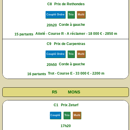
C8
Prix de Rethondes
Couplé Ordre
Trio
Multi
Corde à gauche
20h20
Attelé - Course R - A réclamer - 18 000 € - 2850 m
15 partants
C9
Prix de Carpentras
Couplé Ordre
Trio
Multi
Corde à gauche
20h50
Trot - Course E - 33 000 € - 2200 m
16 partants
R5
MONS
C1
Prix Zeturf
Couplé
Trio
Multi
17h20