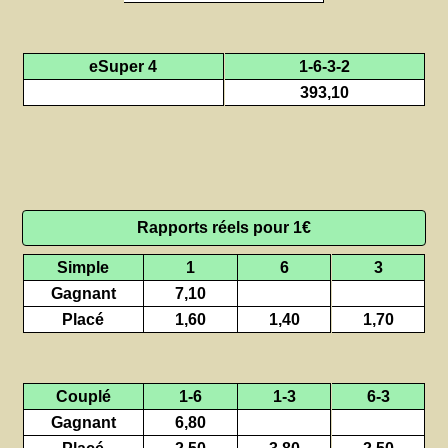
eSuper 4
1-6-3-2
393,10
Rapports réels pour 1€
Simple
1
6
3
Gagnant
7,10
Placé
1,60
1,40
1,70
Couplé
1-6
1-3
6-3
Gagnant
6,80