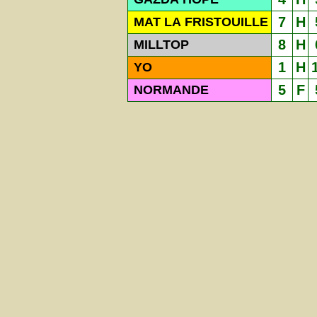
7
H
MAT LA FRISTOUILLE
8
H
MILLTOP
1
H
YO
5
F
NORMANDE