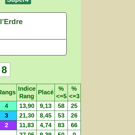
 l'Erdre
8
Indice
%
%
Rangs
Placé
Rang
<=5
<=3
4
13,90
9,13
58
25
3
21,30
8,45
53
26
2
11,83
4,74
83
66
27,05
9,39
50
0