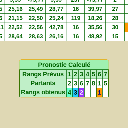
5
25,16
25,49
28,77
16
39,97
27
6
21,15
22,50
25,24
119
18,26
28
11
22,52
22,56
42,78
16
35,56
30
5
28,64
28,63
26,16
16
48,92
15
Pronostic Calculé
Rangs Prévus
1
2
3
4
5
6
7
Partants
2
3
6
7
8
1
5
Rangs obtenus
4
3
2
1