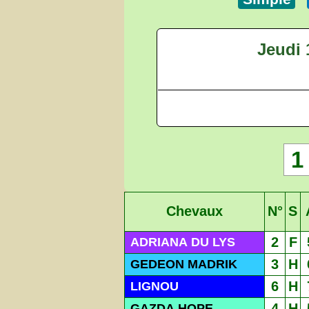
Jeudi
1
Chevaux
N°
S
2
F
ADRIANA DU LYS
3
H
GEDEON MADRIK
6
H
LIGNOU
4
H
GAZDA HOPE