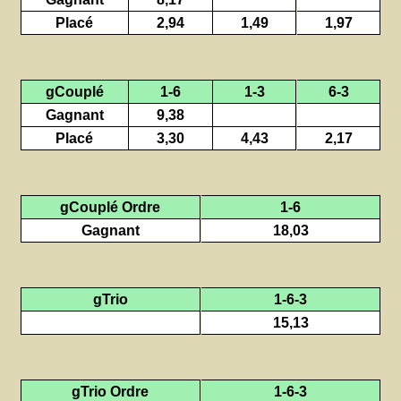
Placé
2,94
1,49
1,97
gCouplé
1-6
1-3
6-3
Gagnant
9,38
Placé
3,30
4,43
2,17
gCouplé Ordre
1-6
Gagnant
18,03
gTrio
1-6-3
15,13
gTrio Ordre
1-6-3