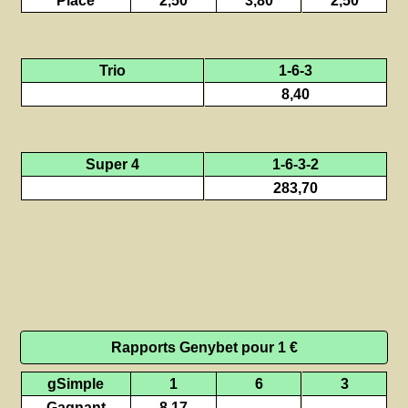
Placé
2,50
3,80
2,50
Trio
1-6-3
8,40
Super 4
1-6-3-2
283,70
Rapports Genybet pour 1 €
gSimple
1
6
3
Gagnant
8,17