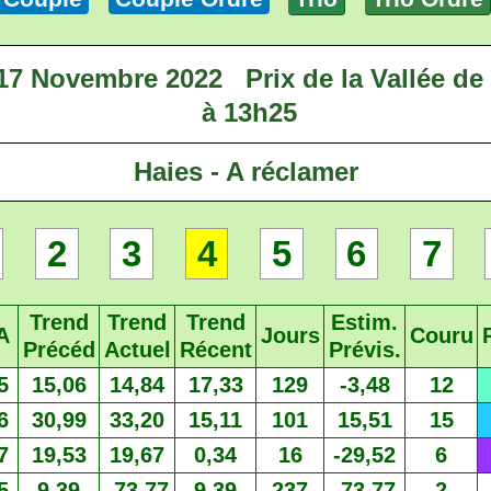
 17 Novembre 2022
Prix de la Vallée de
à 13h25
Haies - A réclamer
2
3
4
5
6
7
Trend
Trend
Trend
Estim.
A
Jours
Couru
Précéd
Actuel
Récent
Prévis.
5
15,06
14,84
17,33
129
-3,48
12
6
30,99
33,20
15,11
101
15,51
15
7
19,53
19,67
0,34
16
-29,52
6
5
9,39
-73,77
9,39
237
-73,77
2