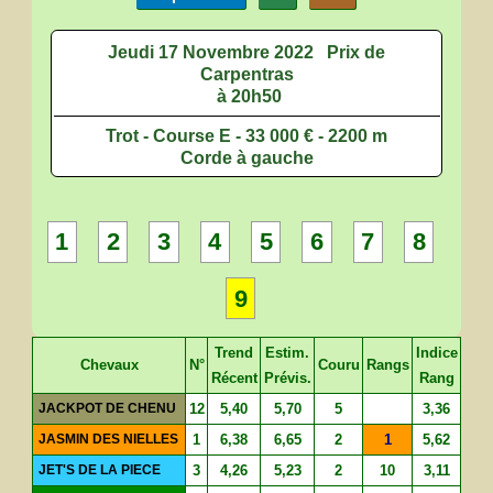
Jeudi 17 Novembre 2022
Prix de
Carpentras
à 20h50
Trot - Course E - 33 000 € - 2200 m
Corde à gauche
1
2
3
4
5
6
7
8
9
Trend
Estim.
Indice
Chevaux
N°
Couru
Rangs
Récent
Prévis.
Rang
JACKPOT DE CHENU
12
5,40
5,70
5
3,36
JASMIN DES NIELLES
1
6,38
6,65
2
1
5,62
JET'S DE LA PIECE
3
4,26
5,23
2
10
3,11