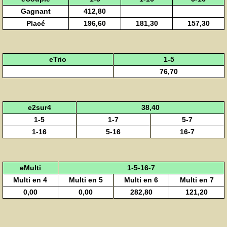
Gagnant
412,80
Placé
196,60
181,30
157,30
eTrio
1-5
76,70
e2sur4
38,40
1-5
1-7
5-7
1-16
5-16
16-7
eMulti
1-5-16-7
Multi en 4
Multi en 5
Multi en 6
Multi en 7
0,00
0,00
282,80
121,20