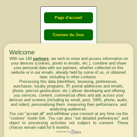
Page d'accueil
Courses du Jour
Welcome
Courses du
With our 140
partners
, we wish to store and access information on
lendemain
your devices (cookies, pixels in emails, etc.), combine and share
your personal data with our partners, whether collected on this
website or in our emails, already held by some of us, or obtained
Courses
later, including in other contexts.
Processing this data (identifiers, browsing, preferences,
d'aujourd'hui
purchases, loyalty programs, IP, postal addresses and emails,
phone, precise geolocation, etc.) allows developing and offering
you services, content, commercial offers and ads across your
devices and screens (including by email, post, SMS, phone, audio,
and video), personalising them, measuring their performance, and
analysing audiences.
Haut de Page
You can "accept all" and withdraw your consent at any time via the
"cookies" footer link
. You can also "set detailed preferences" and
object to processing activities not subject to consent. These
choices remain valid for 6 months.
powered by