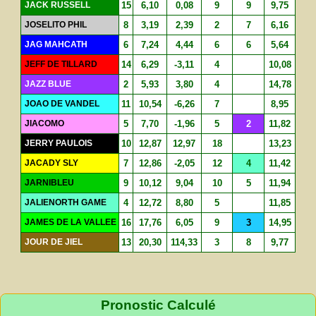
JACK RUSSELL
15
6,10
0,08
9
9
9,75
JOSELITO PHIL
8
3,19
2,39
2
7
6,16
JAG MAHCATH
6
7,24
4,44
6
6
5,64
JEFF DE TILLARD
14
6,29
-3,11
4
10,08
JAZZ BLUE
2
5,93
3,80
4
14,78
JOAO DE VANDEL
11
10,54
-6,26
7
8,95
JIACOMO
5
7,70
-1,96
5
2
11,82
JERRY PAULOIS
10
12,87
12,97
18
13,23
JACADY SLY
7
12,86
-2,05
12
4
11,42
JARNIBLEU
9
10,12
9,04
10
5
11,94
JALIENORTH GAME
4
12,72
8,80
5
11,85
JAMES DE LA VALLEE
16
17,76
6,05
9
3
14,95
JOUR DE JIEL
13
20,30
114,33
3
8
9,77
Pronostic Calculé