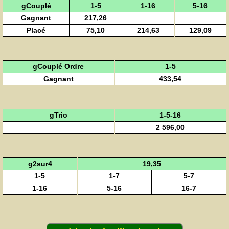
gCouplé
1-5
1-16
5-16
Gagnant
217,26
Placé
75,10
214,63
129,09
gCouplé Ordre
1-5
Gagnant
433,54
gTrio
1-5-16
2 596,00
g2sur4
19,35
1-5
1-7
5-7
1-16
5-16
16-7