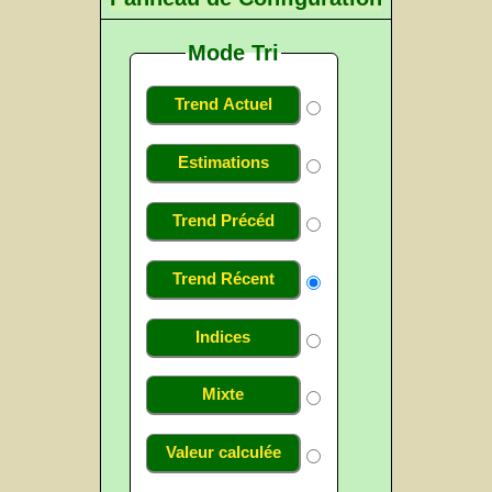
Mode Tri
Trend Actuel
Estimations
Trend Précéd
Trend Récent
Indices
Mixte
Valeur calculée