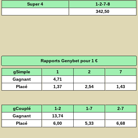
Super 4
1-2-7-8
342,50
Rapports Genybet pour 1 €
gSimple
1
2
7
Gagnant
4,71
Placé
1,37
2,54
1,43
gCouplé
1-2
1-7
2-7
Gagnant
13,74
Placé
6,00
5,33
6,68