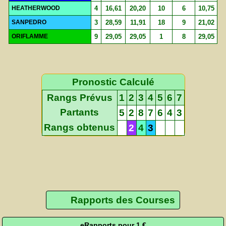
HEATHERWOOD
4
16,61
20,20
10
6
10,75
SANPEDRO
3
28,59
11,91
18
9
21,02
ORIFLAMME
9
29,05
29,05
1
8
29,05
Pronostic Calculé
Rangs Prévus
1
2
3
4
5
6
7
Partants
5
2
8
7
6
4
3
Rangs obtenus
2
4
3
Rapports des Courses
eRapports pour 1 €