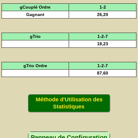
gCouplé Ordre
1-2
Gagnant
26,20
gTrio
1-2-7
18,23
gTrio Ordre
1-2-7
87,60
Méthode d'Utilisation des
Statistiques
Panneau de Configuration