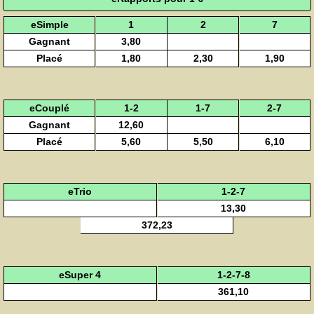
eSimple
1
2
7
Gagnant
3,80
Placé
1,80
2,30
1,90
eCouplé
1-2
1-7
2-7
Gagnant
12,60
Placé
5,60
5,50
6,10
eTrio
1-2-7
13,30
372,23
eSuper 4
1-2-7-8
361,10