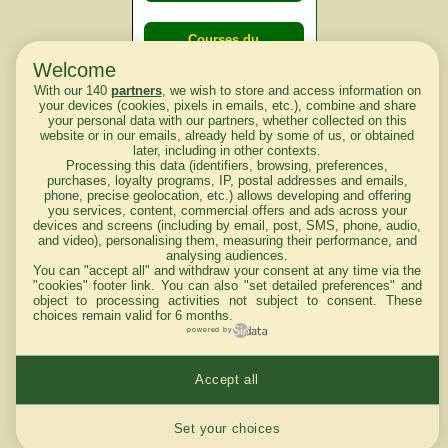
Courses du
lendemain
Welcome
With our 140
partners
, we wish to store and access information on
your devices (cookies, pixels in emails, etc.), combine and share
Courses
your personal data with our partners, whether collected on this
website or in our emails, already held by some of us, or obtained
d'aujourd'hui
later, including in other contexts.
Processing this data (identifiers, browsing, preferences,
purchases, loyalty programs, IP, postal addresses and emails,
phone, precise geolocation, etc.) allows developing and offering
you services, content, commercial offers and ads across your
devices and screens (including by email, post, SMS, phone, audio,
Haut de Page
and video), personalising them, measuring their performance, and
analysing audiences.
You can "accept all" and withdraw your consent at any time via the
"cookies" footer link
. You can also "set detailed preferences" and
object to processing activities not subject to consent. These
choices remain valid for 6 months.
powered by
Mentions légales du site
Accept all
Cookies settings
Set your choices