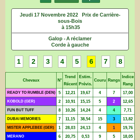
Jeudi 17 Novembre 2022
Prix de Carrière-
sous-Bois
à 15h35
Galop - A réclamer
Corde à gauche
1
2
3
4
5
6
7
8
Trend
Estim.
Indice
Chevaux
N°
Couru
Rangs
Récent
Prévis.
Rang
READY TO RUMBLE (DEN)
5
12,21
19,67
4
7
17,00
KOBOLD (GER)
2
10,91
15,15
5
2
12,65
FUN BUT TUFF
8
10,26
14,24
4
4
7,71
DUBAI MEMORIES
7
11,15
38,54
15
3
13,82
MISTER APPLEBEE (GER)
1
28,03
24,13
4
1
19,76
MERANO
6
20,75
0,53
9
5
18,05