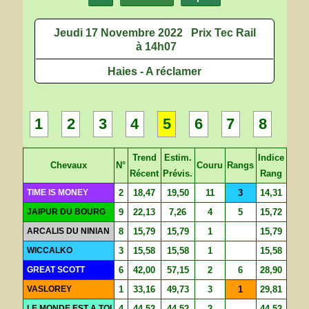
Jeudi 17 Novembre 2022
Prix Tec Rail
à 14h07
Haies - A réclamer
1
2
3
4
5
6
7
8
Trend
Estim.
Indice
Chevaux
N°
Couru
Rangs
Récent
Prévis.
Rang
TIME IS MONEY
2
18,47
19,50
11
3
14,31
JAIPUR DU BOURG
9
22,13
7,26
4
5
15,72
ARCALIS DU NINIAN
8
15,79
15,79
1
15,79
WICCALKO
3
15,58
15,58
1
15,58
GREAT SCOTT
6
42,00
57,15
2
6
28,90
VASLOREY
1
33,16
49,73
3
1
29,81
LE MONDE EST A TOI
4
44,52
44,52
2
44,52