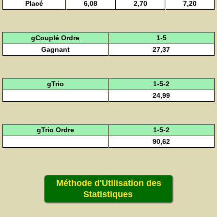
Placé
6,08
2,70
7,20
gCouplé Ordre
1-5
Gagnant
27,37
gTrio
1-5-2
24,99
gTrio Ordre
1-5-2
90,62
Méthode d'Utilisation des
Statistiques