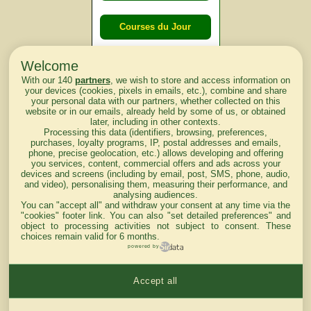
Courses du Jour
Welcome
Courses du
With our 140
partners
, we wish to store and access information on
lendemain
your devices (cookies, pixels in emails, etc.), combine and share
your personal data with our partners, whether collected on this
website or in our emails, already held by some of us, or obtained
Courses
later, including in other contexts.
Processing this data (identifiers, browsing, preferences,
d'aujourd'hui
purchases, loyalty programs, IP, postal addresses and emails,
phone, precise geolocation, etc.) allows developing and offering
you services, content, commercial offers and ads across your
devices and screens (including by email, post, SMS, phone, audio,
and video), personalising them, measuring their performance, and
analysing audiences.
Haut de Page
You can "accept all" and withdraw your consent at any time via the
"cookies" footer link
. You can also "set detailed preferences" and
object to processing activities not subject to consent. These
choices remain valid for 6 months.
powered by
Accept all
Mentions légales du site