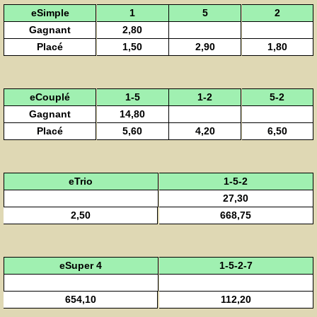
eSimple
1
5
2
Gagnant
2,80
Placé
1,50
2,90
1,80
eCouplé
1-5
1-2
5-2
Gagnant
14,80
Placé
5,60
4,20
6,50
eTrio
1-5-2
27,30
2,50
668,75
eSuper 4
1-5-2-7
654,10
112,20