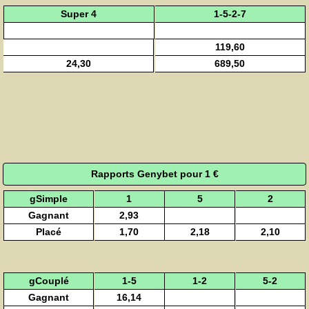
Super 4
1-5-2-7
119,60
24,30
689,50
Rapports Genybet pour 1 €
gSimple
1
5
2
Gagnant
2,93
Placé
1,70
2,18
2,10
gCouplé
1-5
1-2
5-2
Gagnant
16,14