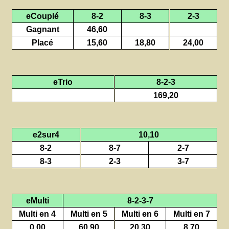
eCouplé
8-2
8-3
2-3
Gagnant
46,60
Placé
15,60
18,80
24,00
eTrio
8-2-3
169,20
e2sur4
10,10
8-2
8-7
2-7
8-3
2-3
3-7
eMulti
8-2-3-7
Multi en 4
Multi en 5
Multi en 6
Multi en 7
0,00
60,90
20,30
8,70