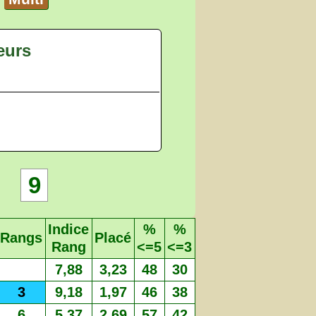
eurs
9
Indice
%
%
Rangs
Placé
Rang
<=5
<=3
7,88
3,23
48
30
3
9,18
1,97
46
38
6
5,37
2,69
57
42