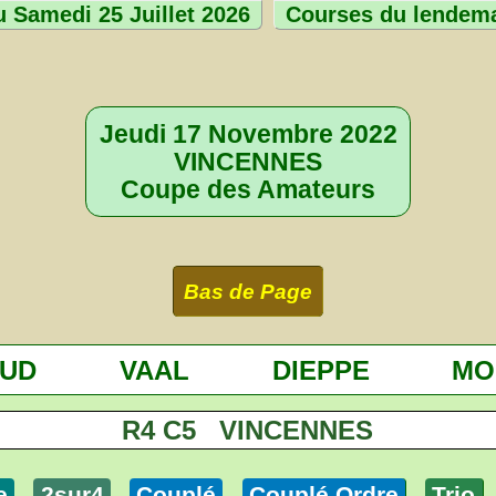
 Samedi 25 Juillet 2026
Courses du lendem
Jeudi 17 Novembre 2022
VINCENNES
Coupe des Amateurs
Bas de Page
OUD
VAAL
DIEPPE
MO
R4 C5 VINCENNES
e
2sur4
Couplé
Couplé Ordre
Trio