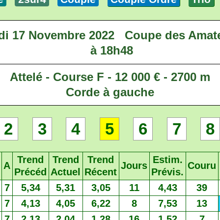
di 17 Novembre 2022
Coupe des Amat
à 18h48
Attelé - Course F - 12 000 € - 2700 m
Corde à gauche
2
3
4
5
6
7
8
Trend
Trend
Trend
Estim.
A
Jours
Couru
Précéd
Actuel
Récent
Prévis.
7
5,34
5,31
3,05
11
4,43
39
7
4,13
4,05
6,22
8
7,53
13
7
2,13
2,04
1,28
16
1,52
7