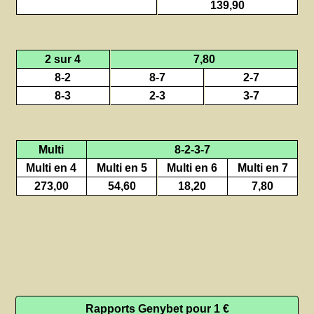
139,90
2 sur 4
7,80
8-2
8-7
2-7
8-3
2-3
3-7
Multi
8-2-3-7
Multi en 4
Multi en 5
Multi en 6
Multi en 7
273,00
54,60
18,20
7,80
Rapports Genybet pour 1 €