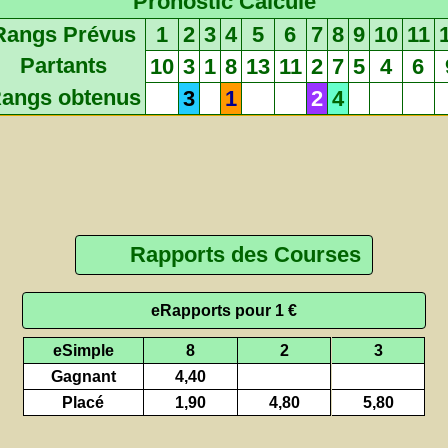
Pronostic Calculé
Rangs Prévus
1
2
3
4
5
6
7
8
9
10
11
Partants
10
3
1
8
13
11
2
7
5
4
6
angs obtenus
3
1
2
4
Rapports des Courses
eRapports pour 1 €
eSimple
8
2
3
Gagnant
4,40
Placé
1,90
4,80
5,80