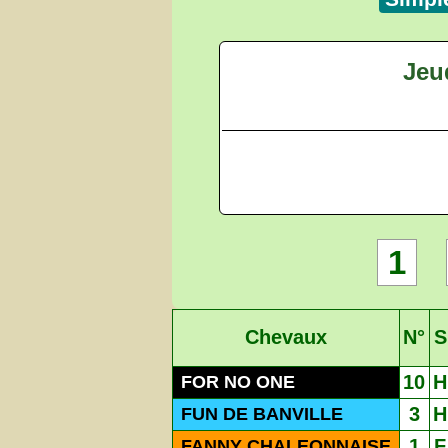
Jeu
1
Chevaux
N°
S
10
H
FOR NO ONE
3
H
FUN DE BANVILLE
1
F
FANNY CHALEONNAISE