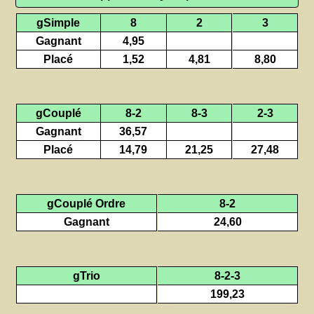
gSimple
8
2
3
Gagnant
4,95
Placé
1,52
4,81
8,80
gCouplé
8-2
8-3
2-3
Gagnant
36,57
Placé
14,79
21,25
27,48
gCouplé Ordre
8-2
Gagnant
24,60
gTrio
8-2-3
199,23