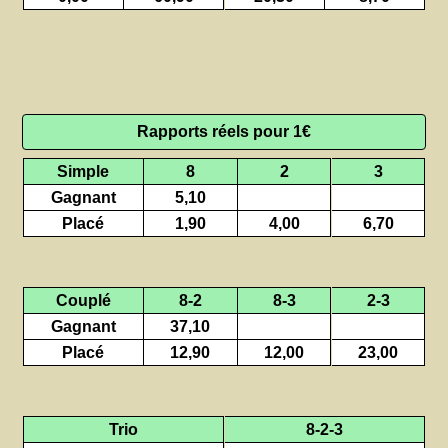
Rapports réels pour 1€
Simple
8
2
3
Gagnant
5,10
Placé
1,90
4,00
6,70
Couplé
8-2
8-3
2-3
Gagnant
37,10
Placé
12,90
12,00
23,00
Trio
8-2-3