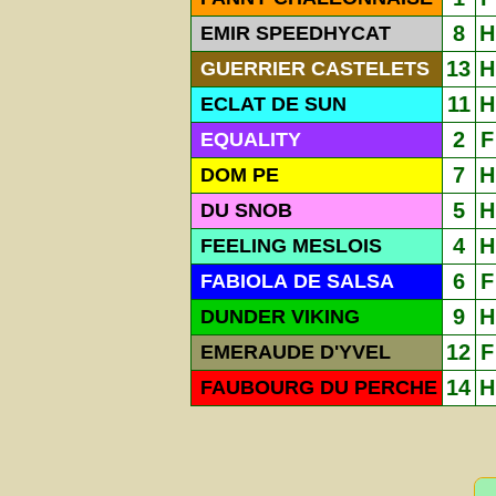
8
H
EMIR SPEEDHYCAT
13
H
GUERRIER CASTELETS
11
H
ECLAT DE SUN
2
F
EQUALITY
7
H
DOM PE
5
H
DU SNOB
4
H
FEELING MESLOIS
6
F
FABIOLA DE SALSA
9
H
DUNDER VIKING
12
F
EMERAUDE D'YVEL
14
H
FAUBOURG DU PERCHE