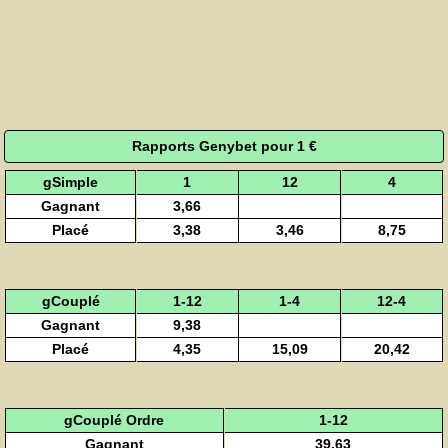
Rapports Genybet pour 1 €
gSimple
1
12
4
Gagnant
3,66
Placé
3,38
3,46
8,75
gCouplé
1-12
1-4
12-4
Gagnant
9,38
Placé
4,35
15,09
20,42
gCouplé Ordre
1-12
Gagnant
39,63