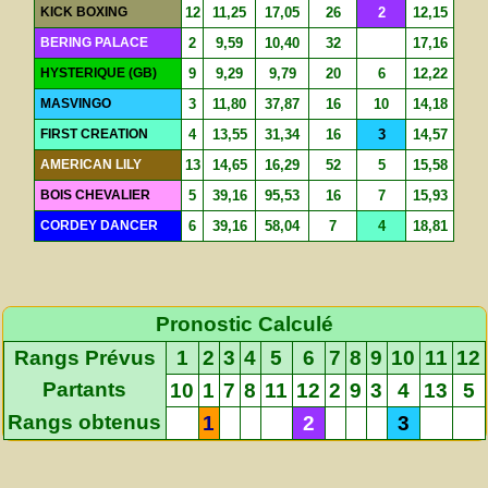
KICK BOXING
12
11,25
17,05
26
2
12,15
BERING PALACE
2
9,59
10,40
32
17,16
HYSTERIQUE (GB)
9
9,29
9,79
20
6
12,22
MASVINGO
3
11,80
37,87
16
10
14,18
FIRST CREATION
4
13,55
31,34
16
3
14,57
AMERICAN LILY
13
14,65
16,29
52
5
15,58
BOIS CHEVALIER
5
39,16
95,53
16
7
15,93
CORDEY DANCER
6
39,16
58,04
7
4
18,81
Pronostic Calculé
Rangs Prévus
1
2
3
4
5
6
7
8
9
10
11
12
Partants
10
1
7
8
11
12
2
9
3
4
13
5
Rangs obtenus
1
2
3