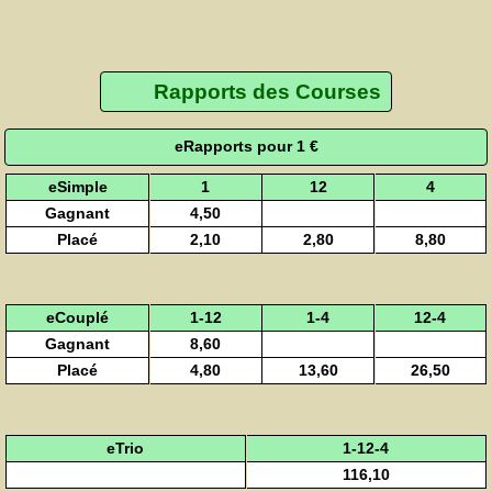
Rapports des Courses
eRapports pour 1 €
eSimple
1
12
4
Gagnant
4,50
Placé
2,10
2,80
8,80
eCouplé
1-12
1-4
12-4
Gagnant
8,60
Placé
4,80
13,60
26,50
eTrio
1-12-4
116,10