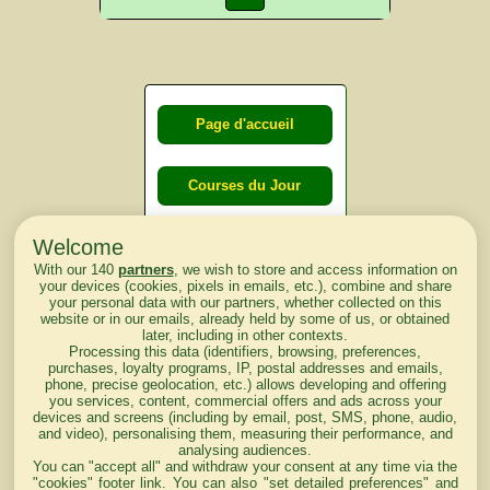
Page d'accueil
Courses du Jour
Welcome
Courses du
With our 140
partners
, we wish to store and access information on
lendemain
your devices (cookies, pixels in emails, etc.), combine and share
your personal data with our partners, whether collected on this
website or in our emails, already held by some of us, or obtained
Courses
later, including in other contexts.
Processing this data (identifiers, browsing, preferences,
d'aujourd'hui
purchases, loyalty programs, IP, postal addresses and emails,
phone, precise geolocation, etc.) allows developing and offering
you services, content, commercial offers and ads across your
devices and screens (including by email, post, SMS, phone, audio,
and video), personalising them, measuring their performance, and
analysing audiences.
Haut de Page
You can "accept all" and withdraw your consent at any time via the
"cookies" footer link
. You can also "set detailed preferences" and