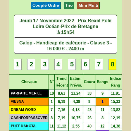
Couplé Ordre
Trio
Mini Multi
Jeudi 17 Novembre 2022
Prix Rexel Pole
Loire Océan-Prix de Bretagne
à 15h54
Galop - Handicap de catégorie - Classe 3 -
16 000 € - 2400 m
1
2
3
4
5
6
7
8
Trend
Estim.
Indice
Chevaux
N°
Couru
Rangs
Récent
Prévis.
Rang
PARFAITE MERILL
10
8,63
13,24
33
9
11,91
VIESNA
1
6,19
-4,39
9
1
15,33
DREAM WORD
7
7,16
4,18
43
11
13,82
CASHFORPASSOVER
8
7,19
16,75
26
8
12,19
PUFF DAKOTA
11
11,12
2,55
49
12
14,38