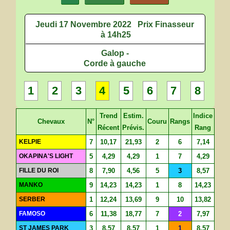
Jeudi 17 Novembre 2022
Prix Finasseur
à 14h25
Galop -
Corde à gauche
1
2
3
4
5
6
7
8
Trend
Estim.
Indice
Chevaux
N°
Couru
Rangs
Récent
Prévis.
Rang
KELPIE
7
10,17
21,93
2
6
7,14
OKAPINA'S LIGHT
5
4,29
4,29
1
7
4,29
FILLE DU ROI
8
7,90
4,56
5
3
8,57
MANKO
9
14,23
14,23
1
8
14,23
SERBER
1
12,24
13,69
9
10
13,82
FAMOSO
6
11,38
18,77
7
2
7,97
ST JAMES PARK
3
8,57
8,57
1
1
8,57