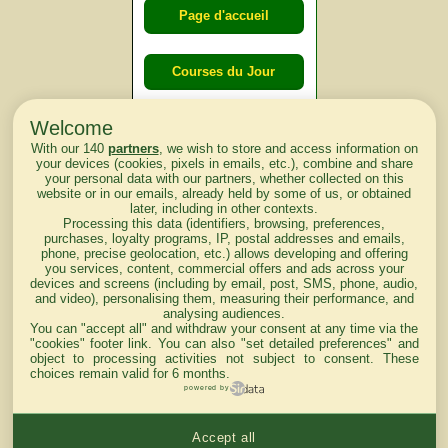
Page d'accueil
Courses du Jour
Welcome
Courses du
With our 140
partners
, we wish to store and access information on
lendemain
your devices (cookies, pixels in emails, etc.), combine and share
your personal data with our partners, whether collected on this
website or in our emails, already held by some of us, or obtained
Courses
later, including in other contexts.
Processing this data (identifiers, browsing, preferences,
d'aujourd'hui
purchases, loyalty programs, IP, postal addresses and emails,
phone, precise geolocation, etc.) allows developing and offering
you services, content, commercial offers and ads across your
devices and screens (including by email, post, SMS, phone, audio,
and video), personalising them, measuring their performance, and
analysing audiences.
Haut de Page
You can "accept all" and withdraw your consent at any time via the
"cookies" footer link
. You can also "set detailed preferences" and
object to processing activities not subject to consent. These
choices remain valid for 6 months.
powered by
Accept all
Mentions légales du site