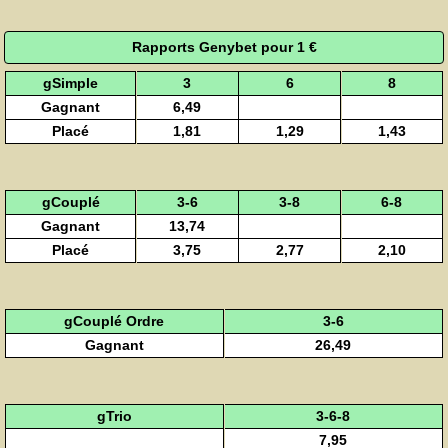
Rapports Genybet pour 1 €
gSimple
3
6
8
Gagnant
6,49
Placé
1,81
1,29
1,43
gCouplé
3-6
3-8
6-8
Gagnant
13,74
Placé
3,75
2,77
2,10
gCouplé Ordre
3-6
Gagnant
26,49
gTrio
3-6-8
7,95