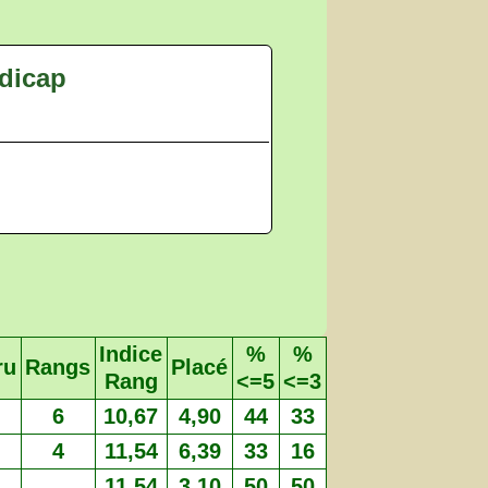
dicap
Indice
%
%
ru
Rangs
Placé
Rang
<=5
<=3
6
10,67
4,90
44
33
4
11,54
6,39
33
16
11,54
3,10
50
50