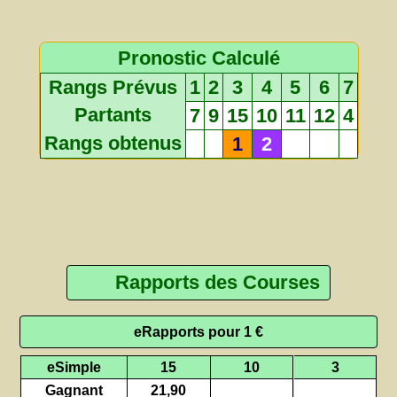
Pronostic Calculé
Rangs Prévus
1
2
3
4
5
6
7
Partants
7
9
15
10
11
12
4
Rangs obtenus
1
2
Rapports des Courses
eRapports pour 1 €
eSimple
15
10
3
Gagnant
21,90