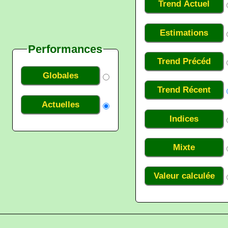
Trend Actuel
Estimations
Performances
Trend Précéd
Globales
Trend Récent
Actuelles
Indices
Mixte
Valeur calculée