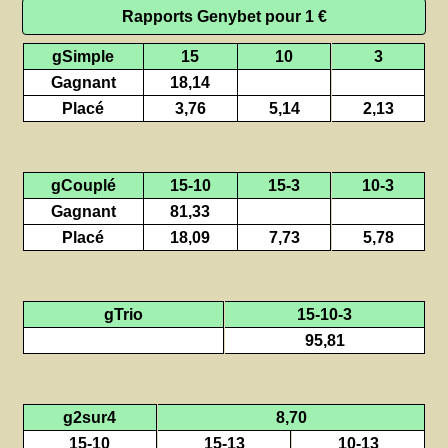
Rapports Genybet pour 1 €
gSimple
15
10
3
Gagnant
18,14
Placé
3,76
5,14
2,13
gCouplé
15-10
15-3
10-3
Gagnant
81,33
Placé
18,09
7,73
5,78
gTrio
15-10-3
95,81
g2sur4
8,70
15-10
15-13
10-13