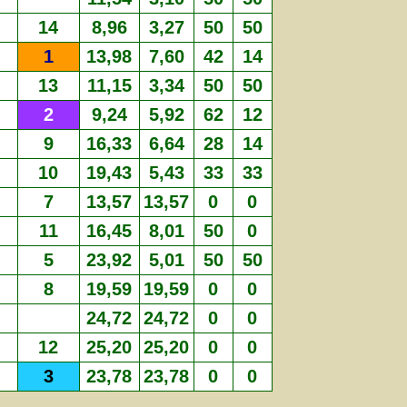
14
8,96
3,27
50
50
1
13,98
7,60
42
14
13
11,15
3,34
50
50
2
9,24
5,92
62
12
9
16,33
6,64
28
14
10
19,43
5,43
33
33
7
13,57
13,57
0
0
11
16,45
8,01
50
0
5
23,92
5,01
50
50
8
19,59
19,59
0
0
24,72
24,72
0
0
12
25,20
25,20
0
0
3
23,78
23,78
0
0