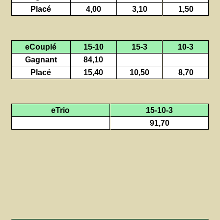
Placé
4,00
3,10
1,50
eCouplé
15-10
15-3
10-3
Gagnant
84,10
Placé
15,40
10,50
8,70
eTrio
15-10-3
91,70