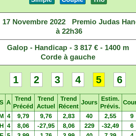
i 17 Novembre 2022
Premio Judas Han
à 22h36
Galop - Handicap - 3 817 € - 1400 m
Corde à gauche
1
2
3
4
5
6
Trend
Trend
Trend
Estim.
S
A
Jours
Cou
Précéd
Actuel
Récent
Prévis.
M
4
9,79
9,76
2,83
40
2,55
9
H
4
8,06
-27,95
8,06
229
-32,49
6
F
5
3,99
1,76
3,99
40
7,39
4