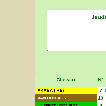
Jeud
Chevaux
N°
7
AKABA (IRE)
13
VANTABLACK
9
LA PROTAGONISTA