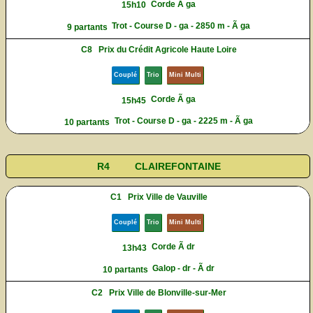
Corde Ã ga
15h10
Trot - Course D - ga - 2850 m - Ã ga
9 partants
C8
Prix du Crédit Agricole Haute Loire
Couplé
Trio
Mini Multi
Corde Ã ga
15h45
Trot - Course D - ga - 2225 m - Ã ga
10 partants
R4
CLAIREFONTAINE
C1
Prix Ville de Vauville
Couplé
Trio
Mini Multi
Corde Ã dr
13h43
Galop - dr - Ã dr
10 partants
C2
Prix Ville de Blonville-sur-Mer