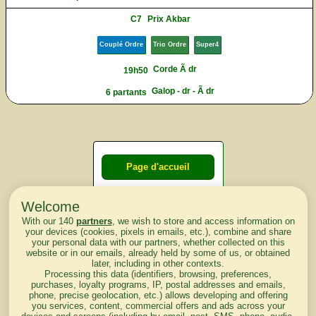
C7
Prix Akbar
Couplé Ordre
Trio Ordre
Super4
Corde Ã dr
19h50
Galop - dr - Ã dr
6 partants
Page d'accueil
Welcome
Courses du
With our 140
partners
, we wish to store and access information on
lendemain
your devices (cookies, pixels in emails, etc.), combine and share
your personal data with our partners, whether collected on this
website or in our emails, already held by some of us, or obtained
Courses
later, including in other contexts.
Processing this data (identifiers, browsing, preferences,
d'aujourd'hui
purchases, loyalty programs, IP, postal addresses and emails,
phone, precise geolocation, etc.) allows developing and offering
you services, content, commercial offers and ads across your