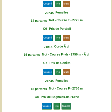
Couplé
Trio
Multi
Femelles
20h45
Trot - Course E - 2725 m
14 partants
C6
Prix de Portbail
Couplé
Trio
Multi
Corde Ã dr
21h15
Trot - Course F - dr - 2750 m - Ã dr
16 partants
C7
Prix de Genêts
Couplé
Trio
Multi
Femelles
21h45
Trot - Course F - 2750 m
18 partants
C8
Prix de Bagnoles-de-l'Orne
Couplé
Trio
Super4