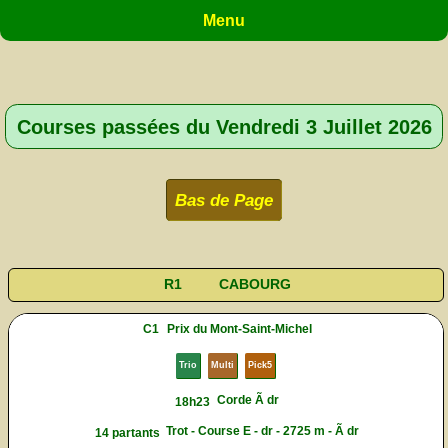
Menu
Courses passées du Vendredi 3 Juillet 2026
Bas de Page
R1
CABOURG
C1
Prix du Mont-Saint-Michel
Trio
Multi
Pick5
Corde Ã dr
18h23
Trot - Course E - dr - 2725 m - Ã dr
14 partants