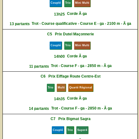
Couplé
Trio
Mini Multi
Corde Ã ga
13h25
Trot - Course qualificative - Course E - ga - 2100 m - Ã ga
13 partants
C5
Prix Dutel Maçonnerie
Couplé
Trio
Mini Multi
Corde Ã ga
14h00
Trot - Course F - ga - 2850 m - Ã ga
11 partants
C6
Prix Eiffage Route Centre-Est
Trio
Multi
Quarté Régional
Corde Ã ga
14h35
Trot - Course F - ga - 2850 m - Ã ga
14 partants
C7
Prix Bigmat Sagra
Couplé
Trio
Super4