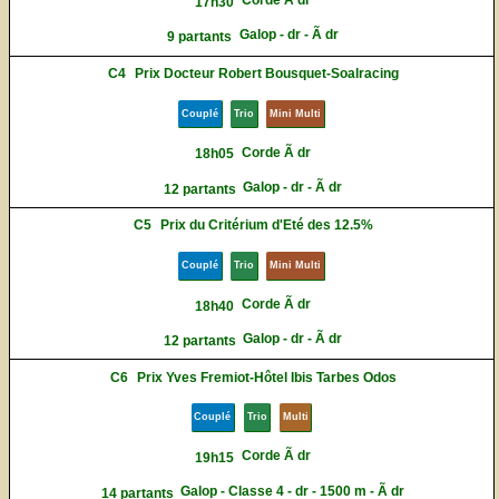
Corde Ã dr
17h30
Galop - dr - Ã dr
9 partants
C4
Prix Docteur Robert Bousquet-Soalracing
Couplé
Trio
Mini Multi
Corde Ã dr
18h05
Galop - dr - Ã dr
12 partants
C5
Prix du Critérium d'Eté des 12.5%
Couplé
Trio
Mini Multi
Corde Ã dr
18h40
Galop - dr - Ã dr
12 partants
C6
Prix Yves Fremiot-Hôtel Ibis Tarbes Odos
Couplé
Trio
Multi
Corde Ã dr
19h15
Galop - Classe 4 - dr - 1500 m - Ã dr
14 partants