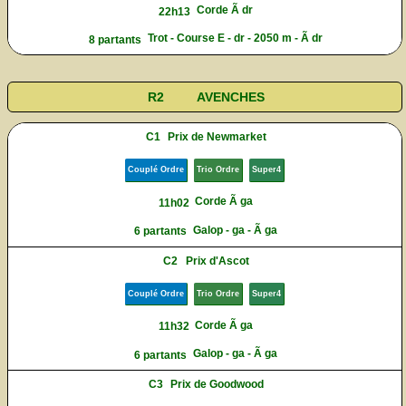
Corde Ã dr
22h13
Trot - Course E - dr - 2050 m - Ã dr
8 partants
R2
AVENCHES
C1
Prix de Newmarket
Couplé Ordre
Trio Ordre
Super4
Corde Ã ga
11h02
Galop - ga - Ã ga
6 partants
C2
Prix d'Ascot
Couplé Ordre
Trio Ordre
Super4
Corde Ã ga
11h32
Galop - ga - Ã ga
6 partants
C3
Prix de Goodwood