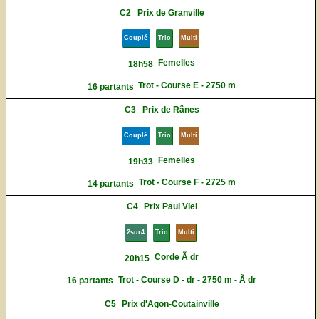
C2
Prix de Granville
Couplé
Trio
Multi
Femelles
18h58
Trot - Course E - 2750 m
16 partants
C3
Prix de Rânes
Couplé
Trio
Multi
Femelles
19h33
Trot - Course F - 2725 m
14 partants
C4
Prix Paul Viel
2sur4
Trio
Multi
Corde Ã dr
20h15
Trot - Course D - dr - 2750 m - Ã dr
16 partants
C5
Prix d'Agon-Coutainville