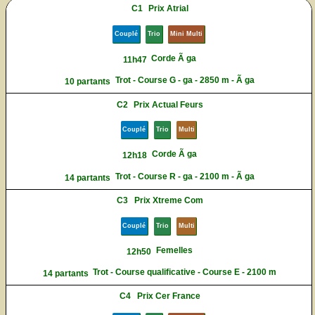
C1
Prix Atrial
Couplé
Trio
Mini Multi
Corde Ã ga
11h47
Trot - Course G - ga - 2850 m - Ã ga
10 partants
C2
Prix Actual Feurs
Couplé
Trio
Multi
Corde Ã ga
12h18
Trot - Course R - ga - 2100 m - Ã ga
14 partants
C3
Prix Xtreme Com
Couplé
Trio
Multi
Femelles
12h50
Trot - Course qualificative - Course E - 2100 m
14 partants
C4
Prix Cer France