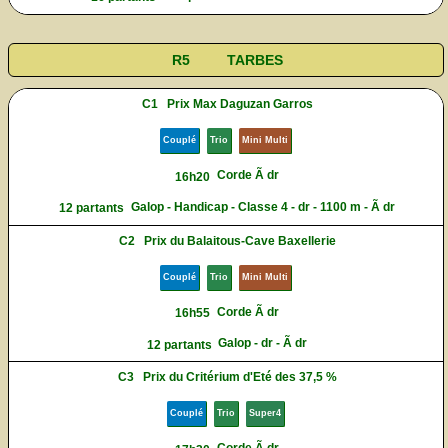
R5
TARBES
C1
Prix Max Daguzan Garros
Couplé
Trio
Mini Multi
Corde Ã dr
16h20
Galop - Handicap - Classe 4 - dr - 1100 m - Ã dr
12 partants
C2
Prix du Balaitous-Cave Baxellerie
Couplé
Trio
Mini Multi
Corde Ã dr
16h55
Galop - dr - Ã dr
12 partants
C3
Prix du Critérium d'Eté des 37,5 %
Couplé
Trio
Super4