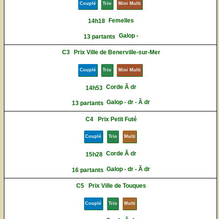
Couplé
Trio
Mini Multi
Femelles
14h18
Galop -
13 partants
C3
Prix Ville de Benerville-sur-Mer
Couplé
Trio
Mini Multi
Corde Ã dr
14h53
Galop - dr - Ã dr
13 partants
C4
Prix Petit Futé
Couplé
Trio
Multi
Corde Ã dr
15h28
Galop - dr - Ã dr
16 partants
C5
Prix Ville de Touques
Couplé
Trio
Multi