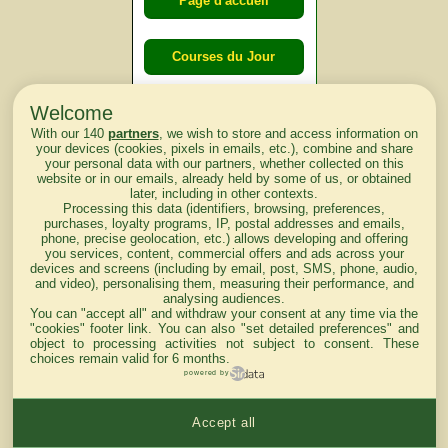
Page d'accueil
Courses du Jour
Welcome
Courses du
With our 140
partners
, we wish to store and access information on
lendemain
your devices (cookies, pixels in emails, etc.), combine and share
your personal data with our partners, whether collected on this
website or in our emails, already held by some of us, or obtained
Courses
later, including in other contexts.
Processing this data (identifiers, browsing, preferences,
d'aujourd'hui
purchases, loyalty programs, IP, postal addresses and emails,
phone, precise geolocation, etc.) allows developing and offering
you services, content, commercial offers and ads across your
devices and screens (including by email, post, SMS, phone, audio,
and video), personalising them, measuring their performance, and
analysing audiences.
Haut de Page
You can "accept all" and withdraw your consent at any time via the
"cookies" footer link
. You can also "set detailed preferences" and
object to processing activities not subject to consent. These
choices remain valid for 6 months.
powered by
Accept all
Mentions légales du site