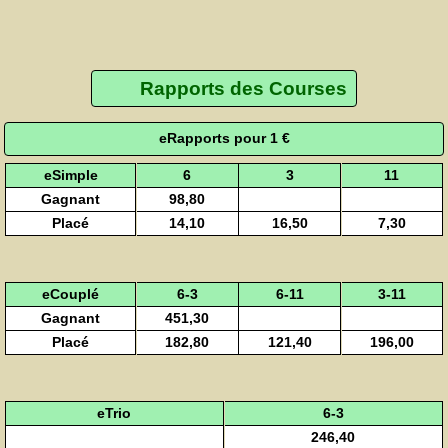
Rapports des Courses
eRapports pour 1 €
eSimple
6
3
11
Gagnant
98,80
Placé
14,10
16,50
7,30
eCouplé
6-3
6-11
3-11
Gagnant
451,30
Placé
182,80
121,40
196,00
eTrio
6-3
246,40