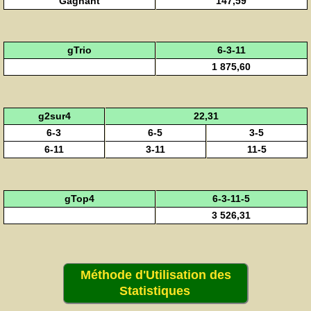
Gagnant
147,59
gTrio
6-3-11
1 875,60
g2sur4
22,31
6-3
6-5
3-5
6-11
3-11
11-5
gTop4
6-3-11-5
3 526,31
Méthode d'Utilisation des
Statistiques