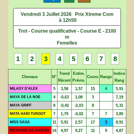
Vendredi 3 Juillet 2026
Prix Xtreme Com
à 12h50
Trot - Course qualificative - Course E - 2100
m
Femelles
1
2
3
4
5
6
7
8
Trend
Estim.
Indice
Chevaux
N°
Couru
Rangs
Récent
Prévis.
Rang
MILADY D'ALEX
5
3,58
1,57
15
4
5,91
MAYA DE LA NOE
4
-0,63
1,08
3
7,19
MAYA GRIFF
8
-0,42
-2,03
8
5,31
MATA HARI TURGOT
7
1,79
-0,02
7
7
3,85
MISS SAGA
11
5,91
2,57
17
3
8,91
MESANGE DE DAIDOU
14
4,97
9,27
11
9
4,87