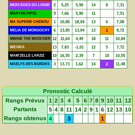
MERCEDES DU LOISIR
2
5,25
5,90
14
8
7,31
MARYSE PIPOL
9
7,66
5,90
11
7,51
MA SUPERB CHENOU
1
10,80
18,04
13
6
7,08
MELIA DE MONGOCHY
6
13,85
13,04
13
1
8,72
MINNIE THE MOOCHER
12
11,64
4,49
18
11
10,84
MICHKA
13
7,83
-1,01
12
5
7,72
MAM'ZELLE LARZIZ
10
16,55
2,39
7
10
10,55
MAELYS DES BORDES
3
13,73
1,62
14
2
11,48
Pronostic Calculé
Rangs Prévus
1
2
3
4
5
6
7
8
9
10
11
12
Partants
5
4
8
11
14
2
9
1
6
12
13
10
Rangs obtenus
4
3
1