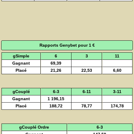
Rapports Genybet pour 1 €
gSimple
6
3
11
Gagnant
69,39
Placé
21,26
22,53
6,60
gCouplé
6-3
6-11
3-11
Gagnant
1 196,15
Placé
188,72
78,77
174,78
gCouplé Ordre
6-3