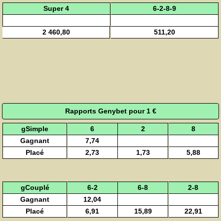
Super 4
6-2-8-9
2 460,80
511,20
Rapports Genybet pour 1 €
gSimple
6
2
8
Gagnant
7,74
Placé
2,73
1,73
5,88
gCouplé
6-2
6-8
2-8
Gagnant
12,04
Placé
6,91
15,89
22,91