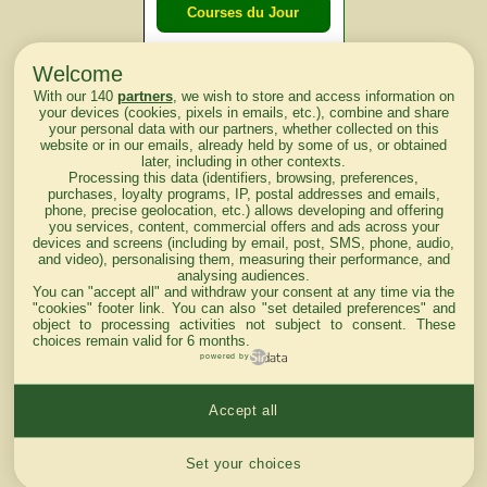
Courses du Jour
Welcome
Courses du
With our 140
partners
, we wish to store and access information on
lendemain
your devices (cookies, pixels in emails, etc.), combine and share
your personal data with our partners, whether collected on this
website or in our emails, already held by some of us, or obtained
Courses
later, including in other contexts.
Processing this data (identifiers, browsing, preferences,
d'aujourd'hui
purchases, loyalty programs, IP, postal addresses and emails,
phone, precise geolocation, etc.) allows developing and offering
you services, content, commercial offers and ads across your
devices and screens (including by email, post, SMS, phone, audio,
and video), personalising them, measuring their performance, and
analysing audiences.
Haut de Page
You can "accept all" and withdraw your consent at any time via the
"cookies" footer link
. You can also "set detailed preferences" and
object to processing activities not subject to consent. These
choices remain valid for 6 months.
powered by
Accept all
Mentions légales du site
Cookies settings
Set your choices