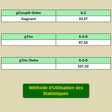
gCouplé Ordre
6-2
Gagnant
33,47
gTrio
6-2-8
97,52
gTrio Ordre
6-2-8
237,32
Méthode d'Utilisation des
Statistiques