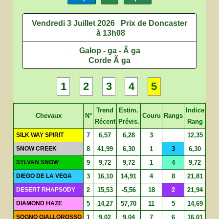
Vendredi 3 Juillet 2026
Prix de Doncaster
à 13h08
Galop - ga - Ã ga
Corde Ã ga
1
2
3
4
5
Trend
Estim.
Indice
Chevaux
N°
Couru
Rangs
Récent
Prévis.
Rang
SILK WAY SPIRIT
7
6,57
6,28
3
12,35
SNOW CREEK
8
41,99
6,30
1
3
6,30
SYLVAN SNOW
9
9,72
9,72
1
4
9,72
DIEGO DE LA VEGA
3
16,10
14,91
4
8
21,81
DESERT RHAPSODY
2
15,53
-5,56
18
2
21,94
DIAMOND HAZE
5
14,27
57,70
11
5
14,69
SOGNO GIALLOROSSO
1
9,02
9,04
7
6
16,01