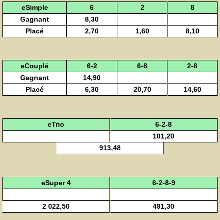
eSimple
6
2
8
Gagnant
8,30
Placé
2,70
1,60
8,10
eCouplé
6-2
6-8
2-8
Gagnant
14,90
Placé
6,30
20,70
14,60
eTrio
6-2-8
101,20
913,48
eSuper 4
6-2-8-9
2 022,50
491,30