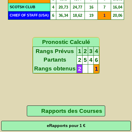
SCOTSH CLUB
4
20,73
24,77
16
7
16,04
CHIEF OF STAFF (USA)
6
36,34
18,62
19
1
20,06
Pronostic Calculé
Rangs Prévus
1
2
3
4
Partants
2
5
4
6
Rangs obtenus
2
1
Rapports des Courses
eRapports pour 1 €