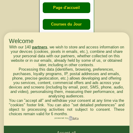
Page d'accueil
Courses du Jour
Welcome
Courses du
With our 140
partners
, we wish to store and access information on
lendemain
your devices (cookies, pixels in emails, etc.), combine and share
your personal data with our partners, whether collected on this
website or in our emails, already held by some of us, or obtained
Courses
later, including in other contexts.
Processing this data (identifiers, browsing, preferences,
d'aujourd'hui
purchases, loyalty programs, IP, postal addresses and emails,
phone, precise geolocation, etc.) allows developing and offering
you services, content, commercial offers and ads across your
devices and screens (including by email, post, SMS, phone, audio,
and video), personalising them, measuring their performance, and
analysing audiences.
Haut de Page
You can "accept all" and withdraw your consent at any time via the
"cookies" footer link
. You can also "set detailed preferences" and
object to processing activities not subject to consent. These
choices remain valid for 6 months.
powered by
Accept all