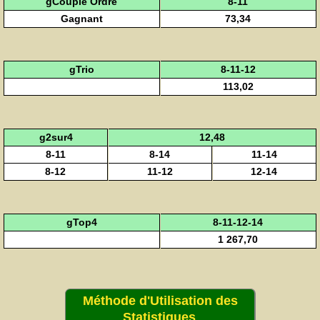
gCouplé Ordre
8-11
Gagnant
73,34
gTrio
8-11-12
113,02
g2sur4
12,48
8-11
8-14
11-14
8-12
11-12
12-14
gTop4
8-11-12-14
1 267,70
Méthode d'Utilisation des
Statistiques