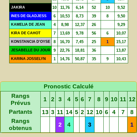
JAKIRA
10
11,76
6,14
52
10
9,52
INES DE GLADJESS
6
10,53
8,73
39
8
9,50
KAMELIA DE JEAN
4
8,98
12,37
26
9,29
KIRA DE CAHOT
7
13,69
9,78
56
6
10,07
KONSTANCIA D'OYSE
8
16,70
7,45
25
1
15,17
JESABELLE DU JOUR
9
22,76
18,81
36
13,87
KARINA JOSSELYN
1
14,76
50,87
35
9
10,43
Pronostic Calculé
Rangs
1
2
3
4
5
6
7
8
9
10
11
12
Prévus
Partants
13
3
11
14
5
2
12
10
6
4
7
8
Rangs
2
4
3
1
obtenus