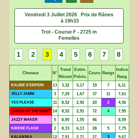
Vendredi 3 Juillet 2026
Prix de Rânes
à 19h33
Trot - Course F - 2725 m
Femelles
1
2
3
4
5
6
7
8
Trend
Estim.
Indice
Chevaux
N°
Couru
Rangs
Récent
Prévis.
Rang
KALINE D'ERPION
13
3,32
5,17
19
7
6,11
JELLY JAMM
3
7,29
1,67
37
11
7,61
YES PLEASE
11
8,52
2,92
20
2
4,56
QUEEN OF THE NIGHT
14
8,52
2,91
72
4
7,95
JAZZY MAKER
5
8,95
1,55
46
8,59
KIRENE FLASH
2
8,33
6,13
28
5
7,75
KALANSKA
12
7,91
2,71
27
3
9,67