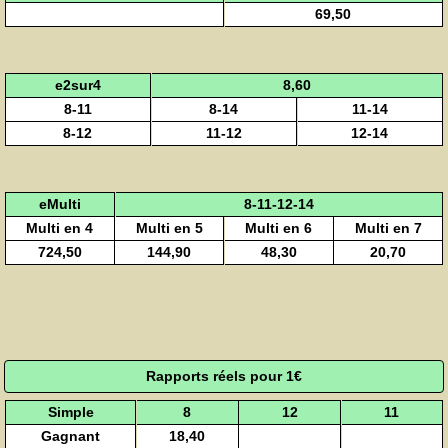
69,50
e2sur4
8,60
8-11
8-14
11-14
8-12
11-12
12-14
eMulti
8-11-12-14
Multi en 4
Multi en 5
Multi en 6
Multi en 7
724,50
144,90
48,30
20,70
Rapports réels pour 1€
Simple
8
12
11
Gagnant
18,40