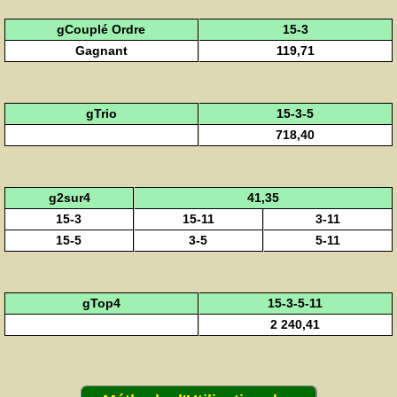
gCouplé Ordre
15-3
Gagnant
119,71
gTrio
15-3-5
718,40
g2sur4
41,35
15-3
15-11
3-11
15-5
3-5
5-11
gTop4
15-3-5-11
2 240,41