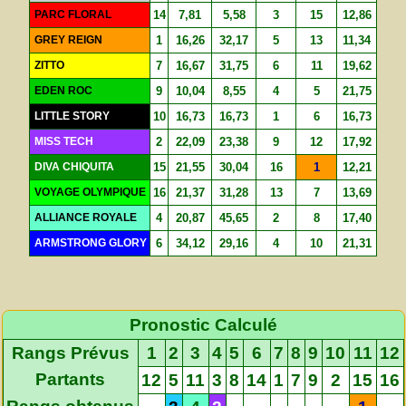
PARC FLORAL
14
7,81
5,58
3
15
12,86
GREY REIGN
1
16,26
32,17
5
13
11,34
ZITTO
7
16,67
31,75
6
11
19,62
EDEN ROC
9
10,04
8,55
4
5
21,75
LITTLE STORY
10
16,73
16,73
1
6
16,73
MISS TECH
2
22,09
23,38
9
12
17,92
DIVA CHIQUITA
15
21,55
30,04
16
1
12,21
VOYAGE OLYMPIQUE
16
21,37
31,28
13
7
13,69
ALLIANCE ROYALE
4
20,87
45,65
2
8
17,40
ARMSTRONG GLORY
6
34,12
29,16
4
10
21,31
Pronostic Calculé
Rangs Prévus
1
2
3
4
5
6
7
8
9
10
11
12
Partants
12
5
11
3
8
14
1
7
9
2
15
16