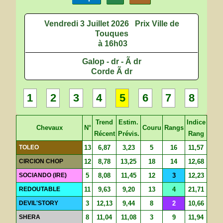
Vendredi 3 Juillet 2026
Prix Ville de
Touques
à 16h03
Galop - dr - Ã dr
Corde Ã dr
1
2
3
4
5
6
7
8
Trend
Estim.
Indice
Chevaux
N°
Couru
Rangs
Récent
Prévis.
Rang
TOLEO
13
6,87
3,23
5
16
11,57
CIRCION CHOP
12
8,78
13,25
18
14
12,68
SOCIANDO (IRE)
5
8,08
11,45
12
3
12,23
REDOUTABLE
11
9,63
9,20
13
4
21,71
DEVIL'STORY
3
12,13
9,44
8
2
10,66
SHERA
8
11,04
11,08
3
9
11,94