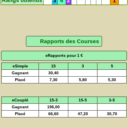
Rangs obtenus
3
4
2
1
Rapports des Courses
eRapports pour 1 €
eSimple
15
3
5
Gagnant
30,40
Placé
7,30
5,80
5,30
eCouplé
15-3
15-5
3-5
Gagnant
196,00
Placé
66,60
47,20
30,70