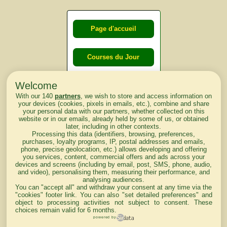
Page d'accueil
Courses du Jour
Welcome
Courses du
With our 140
partners
, we wish to store and access information on
lendemain
your devices (cookies, pixels in emails, etc.), combine and share
your personal data with our partners, whether collected on this
website or in our emails, already held by some of us, or obtained
Courses
later, including in other contexts.
Processing this data (identifiers, browsing, preferences,
d'aujourd'hui
purchases, loyalty programs, IP, postal addresses and emails,
phone, precise geolocation, etc.) allows developing and offering
you services, content, commercial offers and ads across your
devices and screens (including by email, post, SMS, phone, audio,
and video), personalising them, measuring their performance, and
analysing audiences.
Haut de Page
You can "accept all" and withdraw your consent at any time via the
"cookies" footer link
. You can also "set detailed preferences" and
object to processing activities not subject to consent. These
choices remain valid for 6 months.
powered by