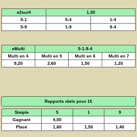
e2sur4
1,30
5-1
5-4
1-4
5-9
1-9
9-4
eMulti
5-1-9-4
Multi en 4
Multi en 5
Multi en 6
Multi en 7
9,20
2,60
1,50
1,20
Rapports réels pour 1€
Simple
5
1
9
Gagnant
4,00
Placé
1,60
1,50
1,40