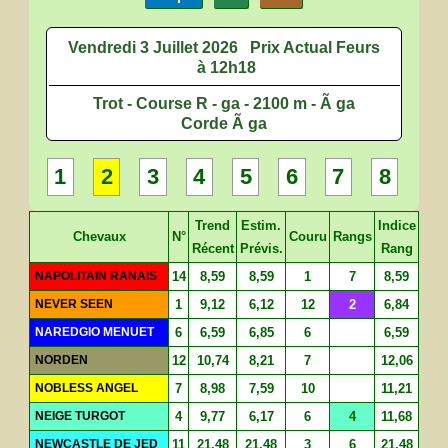
Vendredi 3 Juillet 2026
Prix Actual Feurs
à 12h18
Trot - Course R - ga - 2100 m - Ã ga
Corde Ã ga
1
2
3
4
5
6
7
8
Trend
Estim.
Indice
Chevaux
N°
Couru
Rangs
Récent
Prévis.
Rang
NAPOLITAIN RANAIS
14
8,59
8,59
1
7
8,59
NEVER SEEN
1
9,12
6,12
12
2
6,84
NAREDGIO MENUET
6
6,59
6,85
6
6,59
NORDEN
12
10,74
8,21
7
12,06
NOBLESS ANGEL
7
8,98
7,59
10
11,21
NEIGE TURGOT
4
9,77
6,17
6
4
11,68
NEWCASTLE DE JED
11
21,48
21,48
3
6
21,48