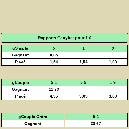
Rapports Genybet pour 1 €
gSimple
5
1
9
Gagnant
4,65
Placé
1,54
1,54
1,63
gCouplé
5-1
5-9
1-9
Gagnant
11,73
Placé
4,95
3,09
3,09
gCouplé Ordre
5-1
Gagnant
38,67