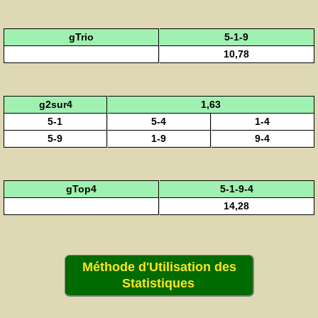
gTrio
5-1-9
10,78
g2sur4
1,63
5-1
5-4
1-4
5-9
1-9
9-4
gTop4
5-1-9-4
14,28
Méthode d'Utilisation des
Statistiques