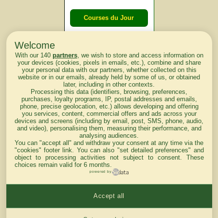
Courses du Jour
Welcome
Courses du
With our 140
partners
, we wish to store and access information on
lendemain
your devices (cookies, pixels in emails, etc.), combine and share
your personal data with our partners, whether collected on this
website or in our emails, already held by some of us, or obtained
Courses
later, including in other contexts.
Processing this data (identifiers, browsing, preferences,
d'aujourd'hui
purchases, loyalty programs, IP, postal addresses and emails,
phone, precise geolocation, etc.) allows developing and offering
you services, content, commercial offers and ads across your
devices and screens (including by email, post, SMS, phone, audio,
and video), personalising them, measuring their performance, and
analysing audiences.
Haut de Page
You can "accept all" and withdraw your consent at any time via the
"cookies" footer link
. You can also "set detailed preferences" and
object to processing activities not subject to consent. These
choices remain valid for 6 months.
powered by
Accept all
Mentions légales du site