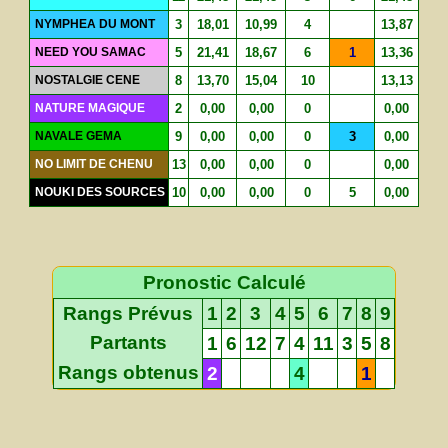
NYMPHEA DU MONT
3
18,01
10,99
4
13,87
NEED YOU SAMAC
5
21,41
18,67
6
1
13,36
NOSTALGIE CENE
8
13,70
15,04
10
13,13
NATURE MAGIQUE
2
0,00
0,00
0
0,00
NAVALE GEMA
9
0,00
0,00
0
3
0,00
NO LIMIT DE CHENU
13
0,00
0,00
0
0,00
NOUKI DES SOURCES
10
0,00
0,00
0
5
0,00
Pronostic Calculé
Rangs Prévus
1
2
3
4
5
6
7
8
9
Partants
1
6
12
7
4
11
3
5
8
Rangs obtenus
2
4
1