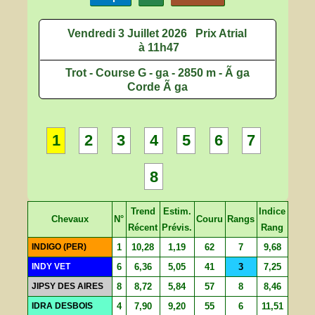
Vendredi 3 Juillet 2026
Prix Atrial
à 11h47
Trot - Course G - ga - 2850 m - Ã ga
Corde Ã ga
1
2
3
4
5
6
7
8
Trend
Estim.
Indice
Chevaux
N°
Couru
Rangs
Récent
Prévis.
Rang
INDIGO (PER)
1
10,28
1,19
62
7
9,68
INDY VET
6
6,36
5,05
41
3
7,25
JIPSY DES AIRES
8
8,72
5,84
57
8
8,46
IDRA DESBOIS
4
7,90
9,20
55
6
11,51