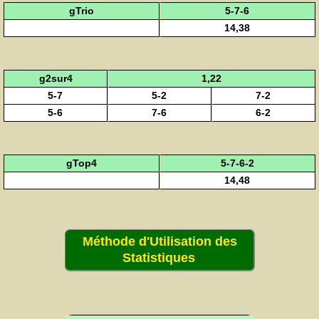
gTrio
5-7-6
14,38
g2sur4
1,22
5-7
5-2
7-2
5-6
7-6
6-2
gTop4
5-7-6-2
14,48
Méthode d'Utilisation des
Statistiques