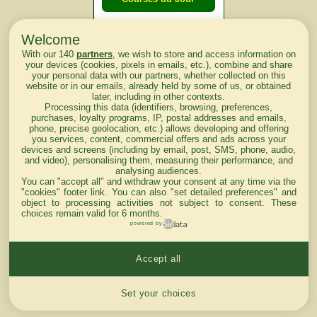
Welcome
Courses du
With our 140
partners
, we wish to store and access information on
lendemain
your devices (cookies, pixels in emails, etc.), combine and share
your personal data with our partners, whether collected on this
website or in our emails, already held by some of us, or obtained
Courses
later, including in other contexts.
Processing this data (identifiers, browsing, preferences,
d'aujourd'hui
purchases, loyalty programs, IP, postal addresses and emails,
phone, precise geolocation, etc.) allows developing and offering
you services, content, commercial offers and ads across your
devices and screens (including by email, post, SMS, phone, audio,
and video), personalising them, measuring their performance, and
analysing audiences.
Haut de Page
You can "accept all" and withdraw your consent at any time via the
"cookies" footer link
. You can also "set detailed preferences" and
object to processing activities not subject to consent. These
choices remain valid for 6 months.
powered by
Accept all
Mentions légales du site
Cookies settings
Set your choices