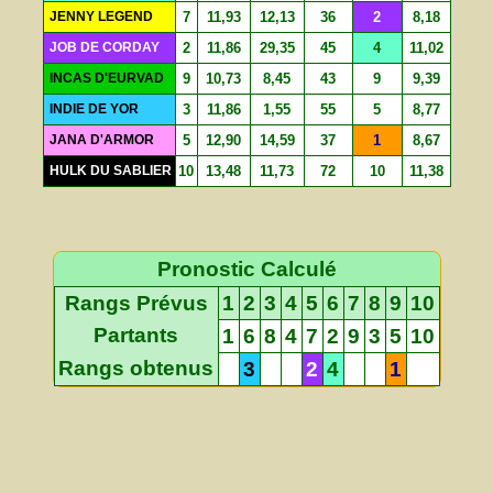
JENNY LEGEND
7
11,93
12,13
36
2
8,18
JOB DE CORDAY
2
11,86
29,35
45
4
11,02
INCAS D'EURVAD
9
10,73
8,45
43
9
9,39
INDIE DE YOR
3
11,86
1,55
55
5
8,77
JANA D'ARMOR
5
12,90
14,59
37
1
8,67
HULK DU SABLIER
10
13,48
11,73
72
10
11,38
Pronostic Calculé
Rangs Prévus
1
2
3
4
5
6
7
8
9
10
Partants
1
6
8
4
7
2
9
3
5
10
Rangs obtenus
3
2
4
1