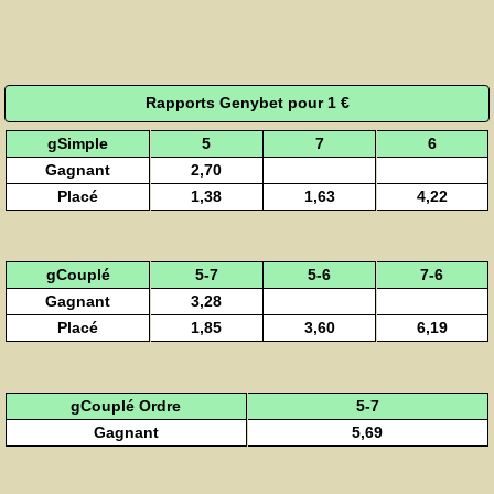
Rapports Genybet pour 1 €
gSimple
5
7
6
Gagnant
2,70
Placé
1,38
1,63
4,22
gCouplé
5-7
5-6
7-6
Gagnant
3,28
Placé
1,85
3,60
6,19
gCouplé Ordre
5-7
Gagnant
5,69