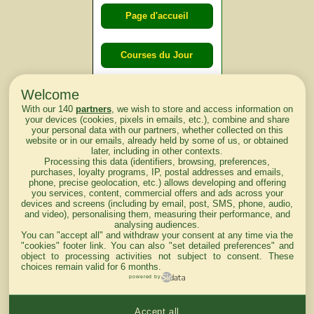
Page d'accueil
Courses du Jour
Welcome
Courses du
With our 140
partners
, we wish to store and access information on
lendemain
your devices (cookies, pixels in emails, etc.), combine and share
your personal data with our partners, whether collected on this
website or in our emails, already held by some of us, or obtained
Courses
later, including in other contexts.
Processing this data (identifiers, browsing, preferences,
d'aujourd'hui
purchases, loyalty programs, IP, postal addresses and emails,
phone, precise geolocation, etc.) allows developing and offering
you services, content, commercial offers and ads across your
devices and screens (including by email, post, SMS, phone, audio,
and video), personalising them, measuring their performance, and
analysing audiences.
Haut de Page
You can "accept all" and withdraw your consent at any time via the
"cookies" footer link
. You can also "set detailed preferences" and
object to processing activities not subject to consent. These
choices remain valid for 6 months.
powered by
Accept all