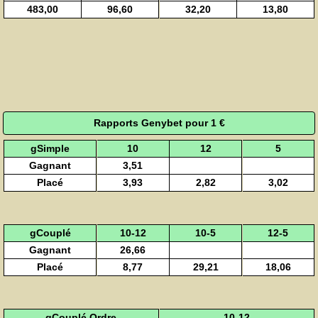
483,00
96,60
32,20
13,80
Rapports Genybet pour 1 €
gSimple
10
12
5
Gagnant
3,51
Placé
3,93
2,82
3,02
gCouplé
10-12
10-5
12-5
Gagnant
26,66
Placé
8,77
29,21
18,06
gCouplé Ordre
10-12