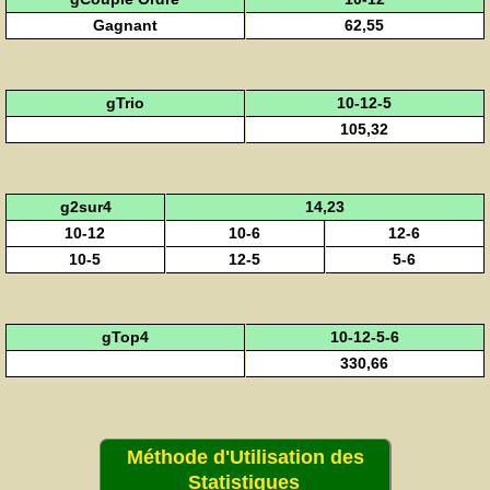
Gagnant
62,55
gTrio
10-12-5
105,32
g2sur4
14,23
10-12
10-6
12-6
10-5
12-5
5-6
gTop4
10-12-5-6
330,66
Méthode d'Utilisation des
Statistiques