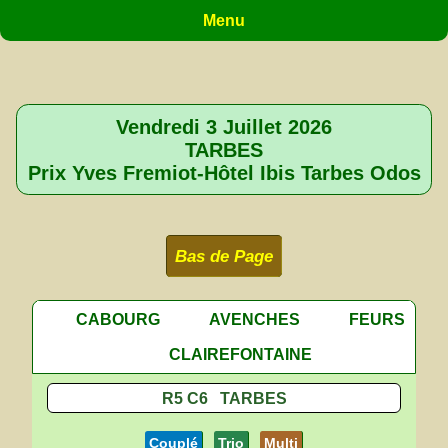
Menu
Vendredi 3 Juillet 2026
TARBES
Prix Yves Fremiot-Hôtel Ibis Tarbes Odos
Bas de Page
CABOURG
AVENCHES
FEURS
CLAIREFONTAINE
R5 C6 TARBES
Couplé
Trio
Multi