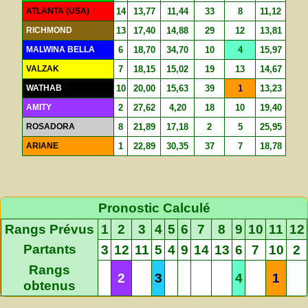
ATLANTA (USA)
14
13,77
11,44
33
8
11,12
RICHMOND
13
17,40
14,88
29
12
13,81
MALWINA BELLA
6
18,70
34,70
10
4
15,97
VALZAK
7
18,15
15,02
19
13
14,67
WATHAB
10
20,00
15,63
39
1
13,23
AMITY
2
27,62
4,20
18
10
19,40
ROSADORA
8
21,89
17,18
2
5
25,95
ARIANE
1
22,89
30,35
37
7
18,78
Pronostic Calculé
Rangs Prévus
1
2
3
4
5
6
7
8
9
10
11
12
Partants
3
12
11
5
4
9
14
13
6
7
10
2
Rangs
2
3
4
1
obtenus