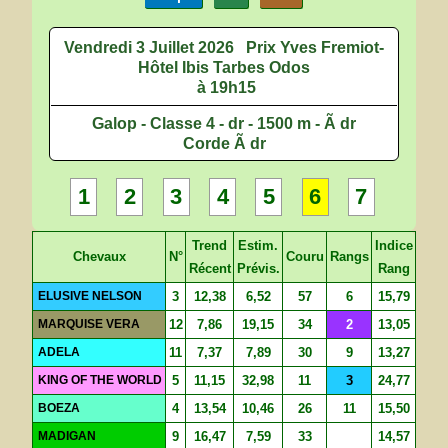
Vendredi 3 Juillet 2026
Prix Yves Fremiot-
Hôtel Ibis Tarbes Odos
à 19h15
Galop - Classe 4 - dr - 1500 m - Ã dr
Corde Ã dr
1
2
3
4
5
6
7
Trend
Estim.
Indice
Chevaux
N°
Couru
Rangs
Récent
Prévis.
Rang
ELUSIVE NELSON
3
12,38
6,52
57
6
15,79
MARQUISE VERA
12
7,86
19,15
34
2
13,05
ADELA
11
7,37
7,89
30
9
13,27
KING OF THE WORLD
5
11,15
32,98
11
3
24,77
BOEZA
4
13,54
10,46
26
11
15,50
MADIGAN
9
16,47
7,59
33
14,57