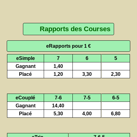
Rapports des Courses
eRapports pour 1 €
eSimple
7
6
5
Gagnant
1,40
Placé
1,20
3,30
2,30
eCouplé
7-6
7-5
6-5
Gagnant
14,40
Placé
5,30
4,00
6,80
eTrio
7-6-5