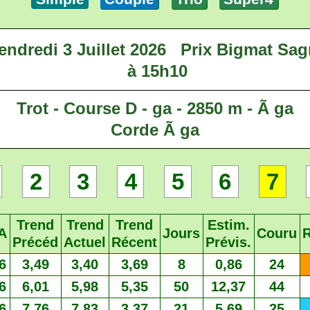
endredi 3 Juillet 2026
Prix Bigmat Sag
à 15h10
Trot - Course D - ga - 2850 m - Ã ga
Corde Ã ga
2
3
4
5
6
7
Trend
Trend
Trend
Estim.
A
Jours
Couru
Précéd
Actuel
Récent
Prévis.
6
3,49
3,40
3,69
8
0,86
24
6
6,01
5,98
5,35
50
12,37
44
6
7,76
7,83
3,37
21
5,69
25