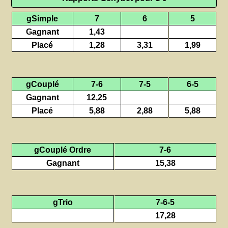
gSimple
7
6
5
Gagnant
1,43
Placé
1,28
3,31
1,99
gCouplé
7-6
7-5
6-5
Gagnant
12,25
Placé
5,88
2,88
5,88
gCouplé Ordre
7-6
Gagnant
15,38
gTrio
7-6-5
17,28