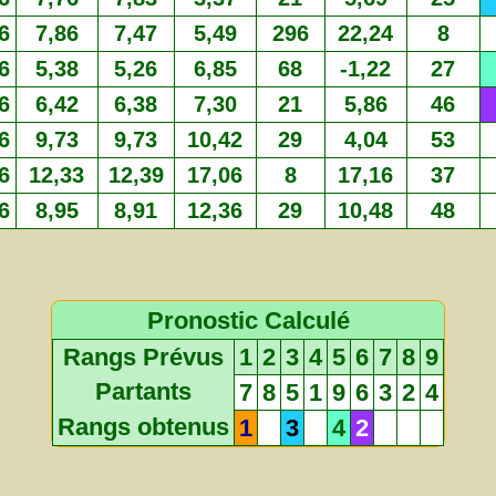
6
7,86
7,47
5,49
296
22,24
8
6
5,38
5,26
6,85
68
-1,22
27
6
6,42
6,38
7,30
21
5,86
46
6
9,73
9,73
10,42
29
4,04
53
6
12,33
12,39
17,06
8
17,16
37
6
8,95
8,91
12,36
29
10,48
48
Pronostic Calculé
Rangs Prévus
1
2
3
4
5
6
7
8
9
Partants
7
8
5
1
9
6
3
2
4
Rangs obtenus
1
3
4
2