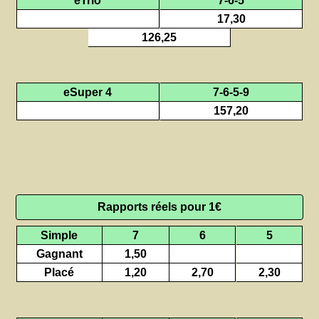
17,30
126,25
eSuper 4
7-6-5-9
157,20
Rapports réels pour 1€
Simple
7
6
5
Gagnant
1,50
Placé
1,20
2,70
2,30