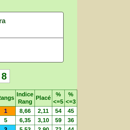
ra
8
Indice
%
%
Rangs
Placé
Rang
<=5
<=3
1
8,66
2,11
54
45
5
6,35
3,10
59
36
3
5,53
2,90
72
44