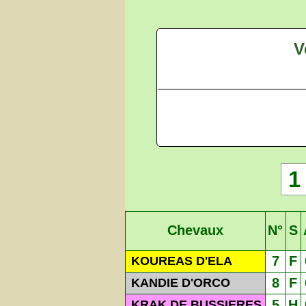
V
1
Chevaux
N°
S
7
F
KOUREAS D'ELA
8
F
KANDIE D'ORCO
5
H
KRAK DE BUSSIERES