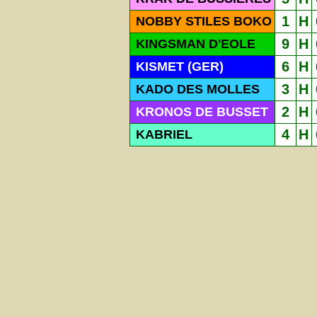
1
H
NOBBY STILES BOKO
9
H
KINGSMAN D'EOLE
6
H
KISMET (GER)
3
H
KADO DES MOLLES
2
H
KRONOS DE BUSSET
4
H
KABRIEL