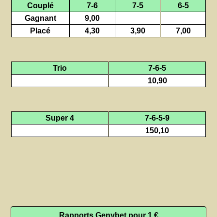
Couplé
7-6
7-5
6-5
Gagnant
9,00
Placé
4,30
3,90
7,00
Trio
7-6-5
10,90
Super 4
7-6-5-9
150,10
Rapports Genybet pour 1 €