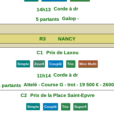
Corde à dr
14h13
Galop -
5 partants
R3
NANCY
C1
Prix de Laxou
Simple
2sur4
Couplé
Trio
Mini Multi
Corde à dr
11h14
Attelé - Course G - trot - 19 500 € - 260
 partants
C2
Prix de la Place Saint-Epvre
Simple
Couplé
Trio
Super4