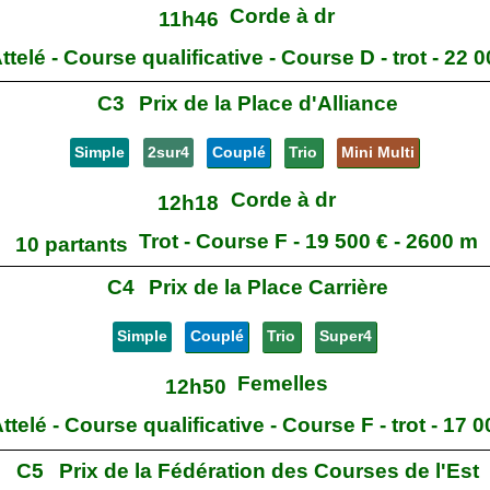
Corde à dr
11h46
ttelé - Course qualificative - Course D - trot - 22 
C3
Prix de la Place d'Alliance
Simple
2sur4
Couplé
Trio
Mini Multi
Corde à dr
12h18
Trot - Course F - 19 500 € - 2600 m
10 partants
C4
Prix de la Place Carrière
Simple
Couplé
Trio
Super4
Femelles
12h50
ttelé - Course qualificative - Course F - trot - 17 
C5
Prix de la Fédération des Courses de l'Est