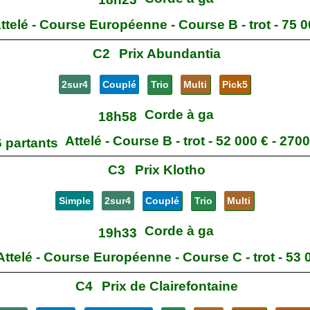
ttelé - Course Européenne - Course B - trot - 75 0
C2
Prix Abundantia
2sur4
Couplé
Trio
Multi
Pick5
Corde à ga
18h58
Attelé - Course B - trot - 52 000 € - 270
 partants
C3
Prix Klotho
Simple
2sur4
Couplé
Trio
Multi
Corde à ga
19h33
Attelé - Course Européenne - Course C - trot - 53 
C4
Prix de Clairefontaine