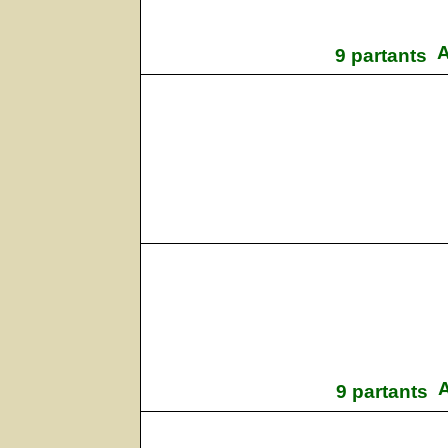
A
9 partants
A
9 partants