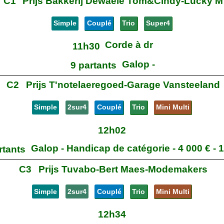
C1
Prijs Bakkerij Dewaele Tom&Cindy-Lucky M
Simple
Couplé
Trio
Super4
Corde à dr
11h30
Galop -
9 partants
C2
Prijs T'notelaeregoed-Garage Vansteeland
Simple
2sur4
Couplé
Trio
Mini Multi
12h02
Galop - Handicap de catégorie - 4 000 € - 
rtants
C3
Prijs Tuvabo-Bert Maes-Modemakers
Simple
2sur4
Couplé
Trio
Mini Multi
12h34