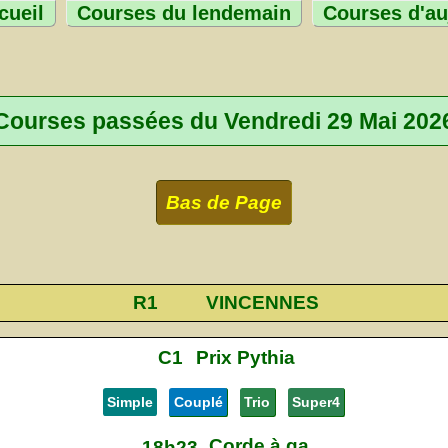
cueil
Courses du lendemain
Courses d'au
Courses passées du Vendredi 29 Mai 202
Bas de Page
R1
VINCENNES
C1
Prix Pythia
Simple
Couplé
Trio
Super4
Corde à ga
18h23