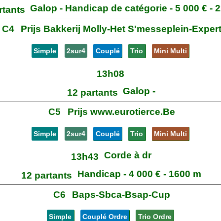
Galop - Handicap de catégorie - 5 000 € - 
rtants
C4
Prijs Bakkerij Molly-Het S'messeplein-Exper
Simple
2sur4
Couplé
Trio
Mini Multi
13h08
Galop -
12 partants
C5
Prijs www.eurotierce.Be
Simple
2sur4
Couplé
Trio
Mini Multi
Corde à dr
13h43
Handicap - 4 000 € - 1600 m
12 partants
C6
Baps-Sbca-Bsap-Cup
Simple
Couplé Ordre
Trio Ordre