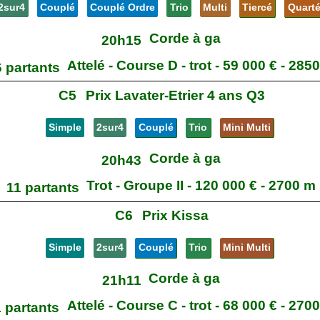
2sur4
Couplé
Couplé Ordre
Trio
Multi
Tiercé
Quart
Corde à ga
20h15
Attelé - Course D - trot - 59 000 € - 285
 partants
C5
Prix Lavater-Etrier 4 ans Q3
Simple
2sur4
Couplé
Trio
Mini Multi
Corde à ga
20h43
Trot - Groupe II - 120 000 € - 2700 m
11 partants
C6
Prix Kissa
Simple
2sur4
Couplé
Trio
Mini Multi
Corde à ga
21h11
Attelé - Course C - trot - 68 000 € - 270
 partants