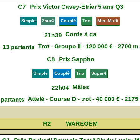
C7
Prix Victor Cavey-Etrier 5 ans Q3
Simple
2sur4
Couplé
Trio
Mini Multi
Corde à ga
21h39
Trot - Groupe II - 120 000 € - 2700 m
13 partants
C8
Prix Sappho
Simple
Couplé
Trio
Super4
Mâles
22h04
Attelé - Course D - trot - 40 000 € - 2175
 partants
R2
WAREGEM