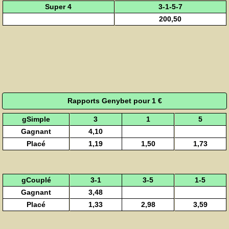
Super 4
3-1-5-7
200,50
Rapports Genybet pour 1 €
gSimple
3
1
5
Gagnant
4,10
Placé
1,19
1,50
1,73
gCouplé
3-1
3-5
1-5
Gagnant
3,48
Placé
1,33
2,98
3,59