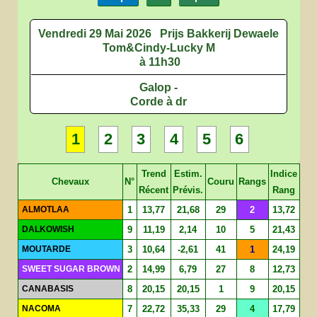
Vendredi 29 Mai 2026
Prijs Bakkerij Dewaele
Tom&Cindy-Lucky M
à 11h30
Galop -
Corde à dr
1
2
3
4
5
6
Trend
Estim.
Indice
Chevaux
N°
Couru
Rangs
Récent
Prévis.
Rang
ALMOTLAA
1
13,77
21,68
29
2
13,72
DALKOWISH
9
11,19
2,14
10
5
21,43
MOUTARDE
3
10,64
-2,61
41
1
24,19
SWEET SUGAR BROWN
2
14,99
6,79
27
8
12,73
CANABASIS
8
20,15
20,15
1
9
20,15
NACOMA
7
22,72
35,33
29
4
17,79