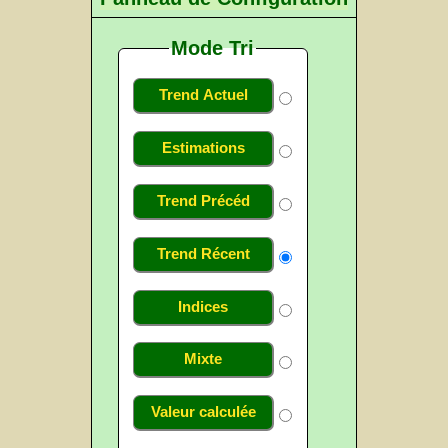
Mode Tri
Trend Actuel
Estimations
Trend Précéd
Trend Récent
Indices
Mixte
Valeur calculée