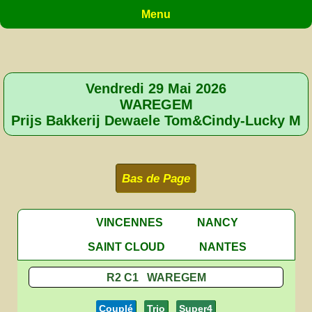
Menu
Vendredi 29 Mai 2026
WAREGEM
Prijs Bakkerij Dewaele Tom&Cindy-Lucky M
Bas de Page
VINCENNES
NANCY
SAINT CLOUD
NANTES
R2 C1 WAREGEM
Couplé
Trio
Super4