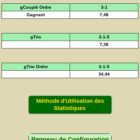
gCouplé Ordre
3-1
Gagnant
7,48
gTrio
3-1-5
7,38
gTrio Ordre
3-1-5
34,44
Méthode d'Utilisation des
Statistiques
Panneau de Configuration