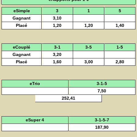
eSimple
3
1
5
Gagnant
3,10
Placé
1,20
1,20
1,40
eCouplé
3-1
3-5
1-5
Gagnant
3,20
Placé
1,60
3,00
2,80
eTrio
3-1-5
7,50
252,41
eSuper 4
3-1-5-7
187,90