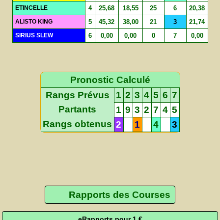
ETINCELLE
4
25,68
18,55
25
6
20,38
ALISTO KING
5
45,32
38,00
21
3
21,74
SIRIUS SLEW
6
0,00
0,00
0
7
0,00
Pronostic Calculé
Rangs Prévus
1
2
3
4
5
6
7
Partants
1
9
3
2
7
4
5
Rangs obtenus
2
1
4
3
Rapports des Courses
eRapports pour 1 €