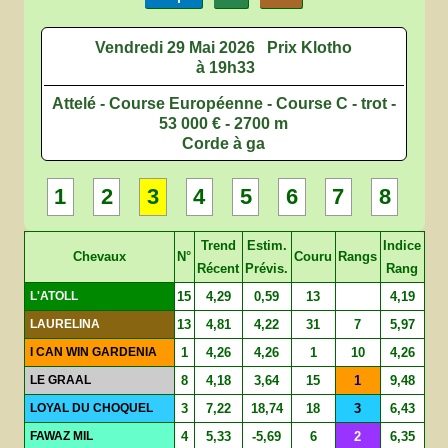
Vendredi 29 Mai 2026
Prix Klotho
à 19h33
Attelé - Course Européenne - Course C - trot -
53 000 € - 2700 m
Corde à ga
1
2
3
4
5
6
7
8
Trend
Estim.
Indice
Chevaux
N°
Couru
Rangs
Récent
Prévis.
Rang
L'ATOLL
15
4,29
0,59
13
4,19
LAURELINA
13
4,81
4,22
31
7
5,97
I CAN WIN GARDENIA
1
4,26
4,26
1
10
4,26
LE GRAAL
8
4,18
3,64
15
1
9,48
LOYAL DU CHOQUEL
3
7,22
18,74
18
3
6,43
FAWAZ MIL
4
5,33
-5,69
6
2
6,35