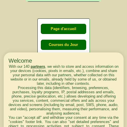
Page d'accueil
Courses du Jour
Welcome
Courses du
With our 140
partners
, we wish to store and access information on
lendemain
your devices (cookies, pixels in emails, etc.), combine and share
your personal data with our partners, whether collected on this
website or in our emails, already held by some of us, or obtained
Courses
later, including in other contexts.
Processing this data (identifiers, browsing, preferences,
d'aujourd'hui
purchases, loyalty programs, IP, postal addresses and emails,
phone, precise geolocation, etc.) allows developing and offering
you services, content, commercial offers and ads across your
devices and screens (including by email, post, SMS, phone, audio,
and video), personalising them, measuring their performance, and
analysing audiences.
Haut de Page
You can "accept all" and withdraw your consent at any time via the
"cookies" footer link
. You can also "set detailed preferences" and
object to processing activities not subject to consent. These