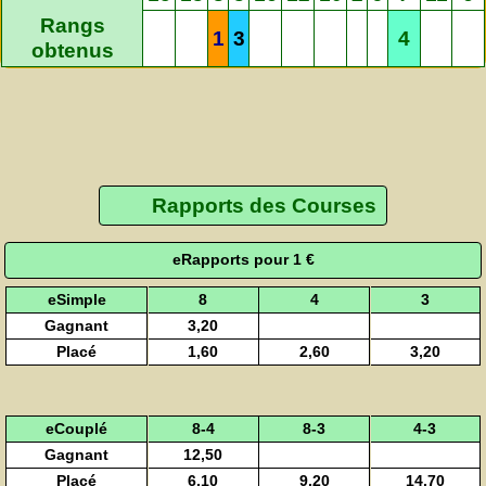
Rangs
1
3
4
obtenus
Rapports des Courses
eRapports pour 1 €
eSimple
8
4
3
Gagnant
3,20
Placé
1,60
2,60
3,20
eCouplé
8-4
8-3
4-3
Gagnant
12,50
Placé
6,10
9,20
14,70