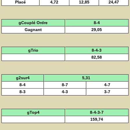
Placé
4,72
12,85
24,47
gCouplé Ordre
8-4
Gagnant
29,05
gTrio
8-4-3
82,58
g2sur4
5,31
8-4
8-7
4-7
8-3
4-3
3-7
gTop4
8-4-3-7
159,74