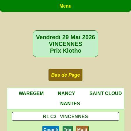
Menu
Vendredi 29 Mai 2026
VINCENNES
Prix Klotho
Bas de Page
WAREGEM
NANCY
SAINT CLOUD
NANTES
R1 C3 VINCENNES
Couplé
Trio
Multi