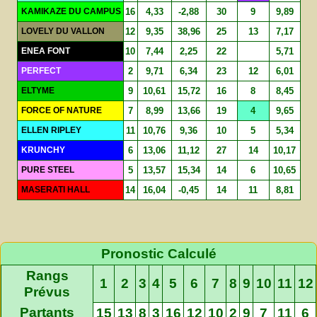
KAMIKAZE DU CAMPUS
16
4,33
-2,88
30
9
9,89
LOVELY DU VALLON
12
9,35
38,96
25
13
7,17
ENEA FONT
10
7,44
2,25
22
5,71
PERFECT
2
9,71
6,34
23
12
6,01
ELTYME
9
10,61
15,72
16
8
8,45
FORCE OF NATURE
7
8,99
13,66
19
4
9,65
ELLEN RIPLEY
11
10,76
9,36
10
5
5,34
KRUNCHY
6
13,06
11,12
27
14
10,17
PURE STEEL
5
13,57
15,34
14
6
10,65
MASERATI HALL
14
16,04
-0,45
14
11
8,81
Pronostic Calculé
Rangs
1
2
3
4
5
6
7
8
9
10
11
12
Prévus
Partants
15
13
8
3
16
12
10
2
9
7
11
6