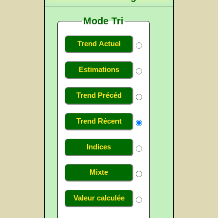
Mode Tri
Trend Actuel
Estimations
Trend Précéd
Trend Récent
Indices
Mixte
Valeur calculée