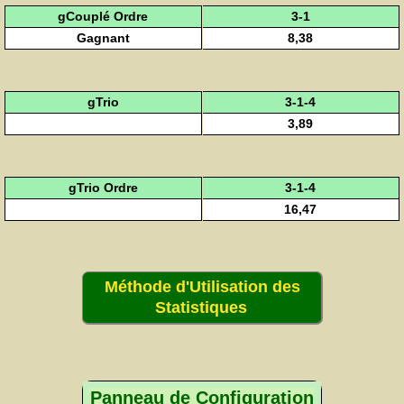
gCouplé Ordre
3-1
Gagnant
8,38
gTrio
3-1-4
3,89
gTrio Ordre
3-1-4
16,47
Méthode d'Utilisation des
Statistiques
Panneau de Configuration