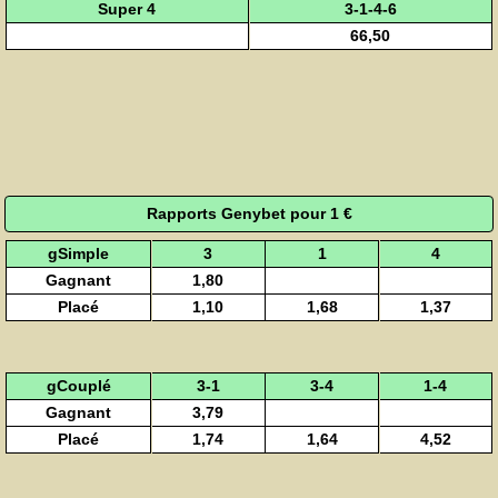
Super 4
3-1-4-6
66,50
Rapports Genybet pour 1 €
gSimple
3
1
4
Gagnant
1,80
Placé
1,10
1,68
1,37
gCouplé
3-1
3-4
1-4
Gagnant
3,79
Placé
1,74
1,64
4,52