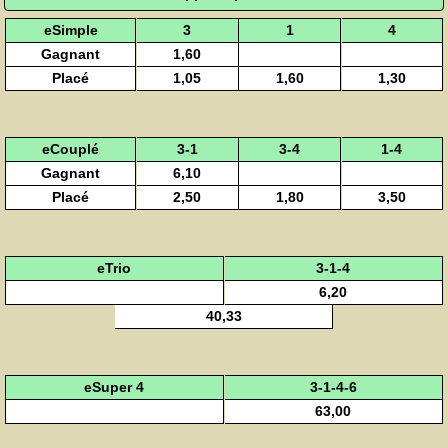
eSimple
3
1
4
Gagnant
1,60
Placé
1,05
1,60
1,30
eCouplé
3-1
3-4
1-4
Gagnant
6,10
Placé
2,50
1,80
3,50
eTrio
3-1-4
6,20
40,33
eSuper 4
3-1-4-6
63,00