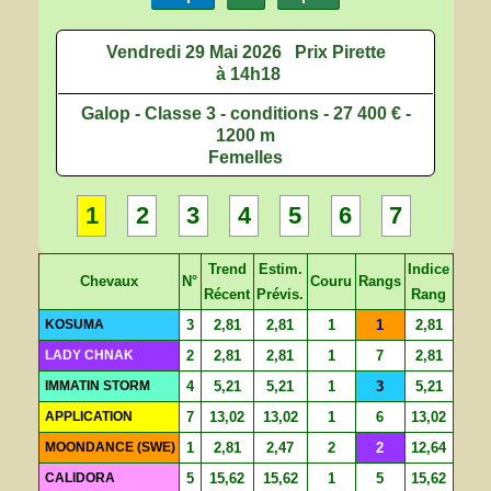
Vendredi 29 Mai 2026
Prix Pirette
à 14h18
Galop - Classe 3 - conditions - 27 400 € -
1200 m
Femelles
1
2
3
4
5
6
7
Trend
Estim.
Indice
Chevaux
N°
Couru
Rangs
Récent
Prévis.
Rang
KOSUMA
3
2,81
2,81
1
1
2,81
LADY CHNAK
2
2,81
2,81
1
7
2,81
IMMATIN STORM
4
5,21
5,21
1
3
5,21
APPLICATION
7
13,02
13,02
1
6
13,02
MOONDANCE (SWE)
1
2,81
2,47
2
2
12,64
CALIDORA
5
15,62
15,62
1
5
15,62