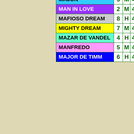
2
M
MAN IN LOVE
8
H
MAFIOSO DREAM
7
M
MIGHTY DREAM
4
H
MAZAR DE VANDEL
5
M
MANFREDO
6
H
MAJOR DE TIMM