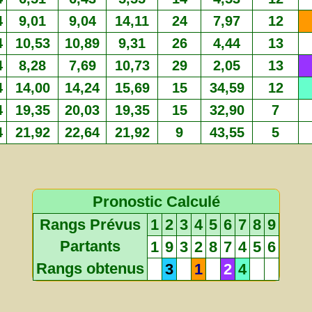
4
9,01
9,04
14,11
24
7,97
12
4
10,53
10,89
9,31
26
4,44
13
4
8,28
7,69
10,73
29
2,05
13
4
14,00
14,24
15,69
15
34,59
12
4
19,35
20,03
19,35
15
32,90
7
4
21,92
22,64
21,92
9
43,55
5
Pronostic Calculé
Rangs Prévus
1
2
3
4
5
6
7
8
9
Partants
1
9
3
2
8
7
4
5
6
Rangs obtenus
3
1
2
4