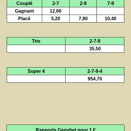
Couplé
2-7
2-9
7-9
Gagnant
12,60
Placé
5,20
7,80
10,40
Trio
2-7-9
35,50
Super 4
2-7-9-4
954,70
Rapports Genybet pour 1 €