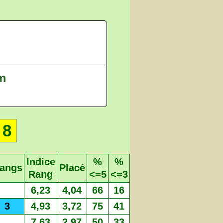
 m
8
Indice
%
%
angs
Placé
Rang
<=5
<=3
6,23
4,04
66
16
3
4,93
3,72
75
41
7,63
2,97
50
33