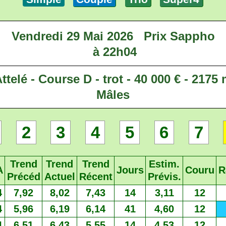
Vendredi 29 Mai 2026
Prix Sappho
à 22h04
ttelé - Course D - trot - 40 000 € - 2175
Mâles
2
3
4
5
6
7
Trend
Trend
Trend
Estim.
A
Jours
Couru
R
Précéd
Actuel
Récent
Prévis.
4
7,92
8,02
7,43
14
3,11
12
4
5,96
6,19
6,14
41
4,60
12
4
6,51
6,43
5,55
14
4,53
12