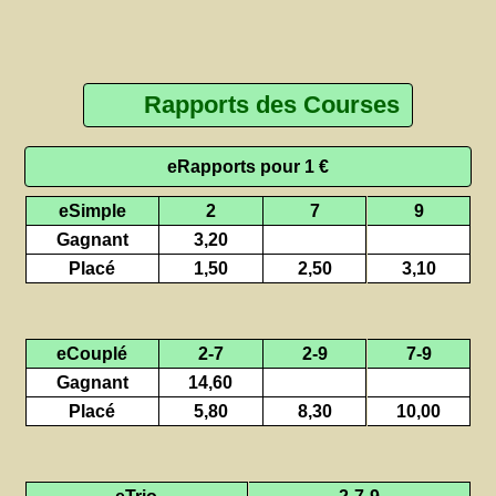
Rapports des Courses
eRapports pour 1 €
eSimple
2
7
9
Gagnant
3,20
Placé
1,50
2,50
3,10
eCouplé
2-7
2-9
7-9
Gagnant
14,60
Placé
5,80
8,30
10,00
eTrio
2-7-9