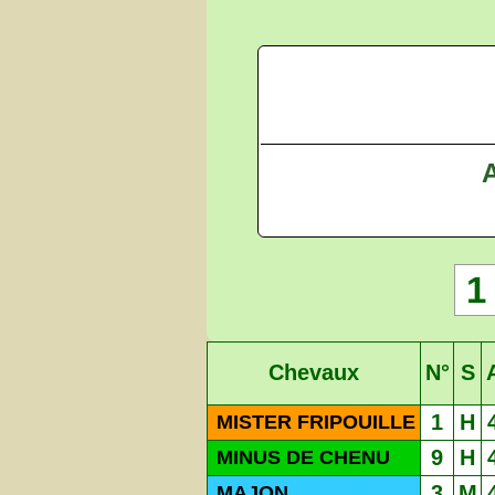
A
1
Chevaux
N°
S
1
H
MISTER FRIPOUILLE
9
H
MINUS DE CHENU
3
M
MAJON