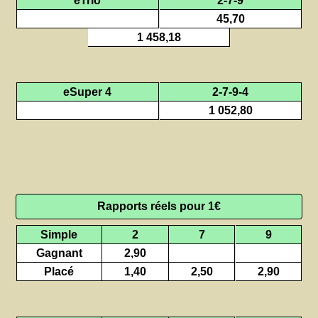
45,70
1 458,18
eSuper 4
2-7-9-4
1 052,80
Rapports réels pour 1€
Simple
2
7
9
Gagnant
2,90
Placé
1,40
2,50
2,90