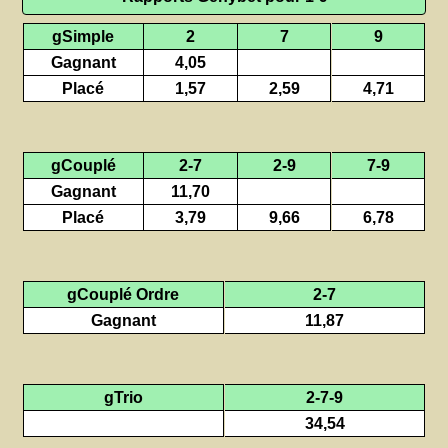
gSimple
2
7
9
Gagnant
4,05
Placé
1,57
2,59
4,71
gCouplé
2-7
2-9
7-9
Gagnant
11,70
Placé
3,79
9,66
6,78
gCouplé Ordre
2-7
Gagnant
11,87
gTrio
2-7-9
34,54