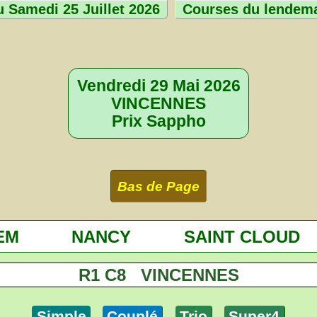
 Samedi 25 Juillet 2026
Courses du lendem
Vendredi 29 Mai 2026
VINCENNES
Prix Sappho
Bas de Page
EM
NANCY
SAINT CLOUD
R1 C8 VINCENNES
Simple
Couplé
Trio
Super4