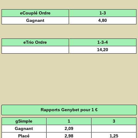
eCouplé Ordre
1-3
Gagnant
4,80
eTrio Ordre
1-3-4
14,20
Rapports Genybet pour 1 €
gSimple
1
3
Gagnant
2,09
Placé
2,98
1,25