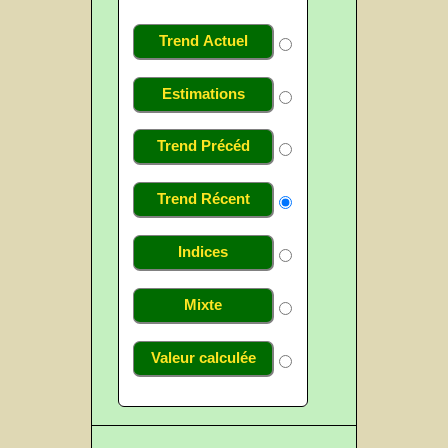
Trend Actuel
Estimations
Trend Précéd
Trend Récent
Indices
Mixte
Valeur calculée