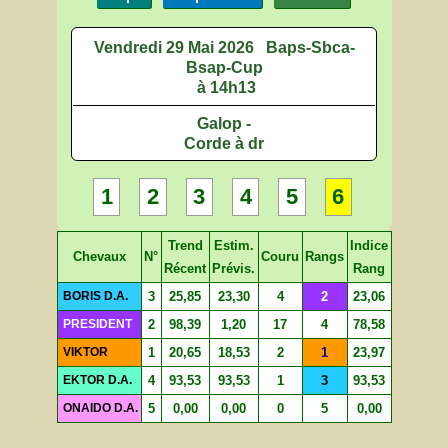
Vendredi 29 Mai 2026
Baps-Sbca-
Bsap-Cup
à 14h13
Galop -
Corde à dr
1
2
3
4
5
6
Trend
Estim.
Indice
Chevaux
N°
Couru
Rangs
Récent
Prévis.
Rang
BORIS D.A.
3
25,85
23,30
4
2
23,06
PRESIDENT
2
98,39
1,20
17
4
78,58
VIKTOR
1
20,65
18,53
2
1
23,97
EKTOR D.A.
4
93,53
93,53
1
3
93,53
ONAIDO D.A.
5
0,00
0,00
0
5
0,00