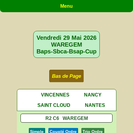
Menu
Vendredi 29 Mai 2026
WAREGEM
Baps-Sbca-Bsap-Cup
Bas de Page
VINCENNES
NANCY
SAINT CLOUD
NANTES
R2 C6 WAREGEM
Simple
Couplé Ordre
Trio Ordre