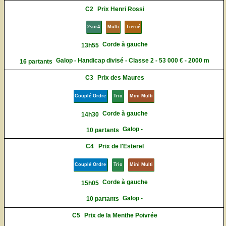
C2
Prix Henri Rossi
2sur4
Multi
Tiercé
Corde à gauche
13h55
Galop - Handicap divisé - Classe 2 - 53 000 € - 2000 m
16 partants
C3
Prix des Maures
Couplé Ordre
Trio
Mini Multi
Corde à gauche
14h30
Galop -
10 partants
C4
Prix de l'Esterel
Couplé Ordre
Trio
Mini Multi
Corde à gauche
15h05
Galop -
10 partants
C5
Prix de la Menthe Poivrée