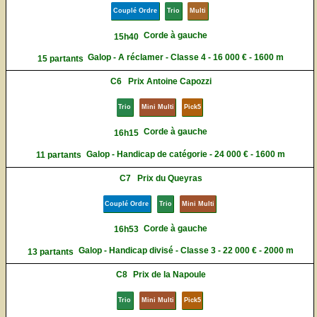
Couplé Ordre
Trio
Multi
Corde à gauche
15h40
Galop - A réclamer - Classe 4 - 16 000 € - 1600 m
15 partants
C6
Prix Antoine Capozzi
Trio
Mini Multi
Pick5
Corde à gauche
16h15
Galop - Handicap de catégorie - 24 000 € - 1600 m
11 partants
C7
Prix du Queyras
Couplé Ordre
Trio
Mini Multi
Corde à gauche
16h53
Galop - Handicap divisé - Classe 3 - 22 000 € - 2000 m
13 partants
C8
Prix de la Napoule
Trio
Mini Multi
Pick5