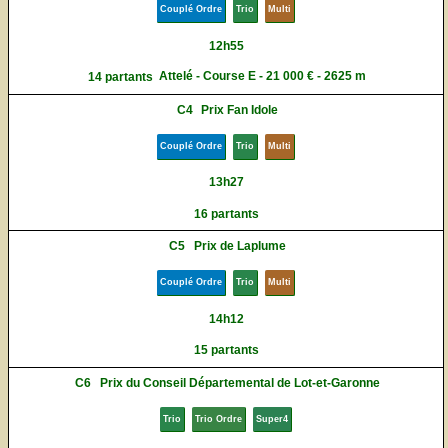
Couplé Ordre
Trio
Multi
12h55
Attelé - Course E - 21 000 € - 2625 m
14 partants
C4
Prix Fan Idole
Couplé Ordre
Trio
Multi
13h27
16 partants
C5
Prix de Laplume
Couplé Ordre
Trio
Multi
14h12
15 partants
C6
Prix du Conseil Départemental de Lot-et-Garonne
Trio
Trio Ordre
Super4