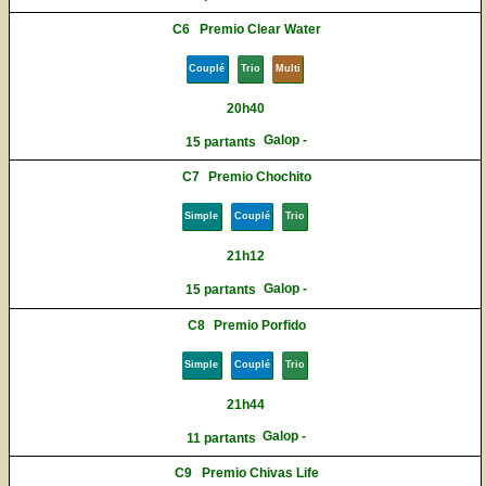
C6
Premio Clear Water
Couplé
Trio
Multi
20h40
Galop -
15 partants
C7
Premio Chochito
Simple
Couplé
Trio
21h12
Galop -
15 partants
C8
Premio Porfido
Simple
Couplé
Trio
21h44
Galop -
11 partants
C9
Premio Chivas Life