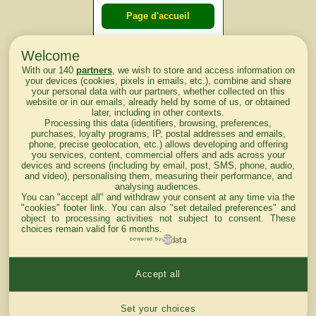
Page d'accueil
Welcome
Courses du
With our 140
partners
, we wish to store and access information on
lendemain
your devices (cookies, pixels in emails, etc.), combine and share
your personal data with our partners, whether collected on this
website or in our emails, already held by some of us, or obtained
Courses
later, including in other contexts.
Processing this data (identifiers, browsing, preferences,
d'aujourd'hui
purchases, loyalty programs, IP, postal addresses and emails,
phone, precise geolocation, etc.) allows developing and offering
you services, content, commercial offers and ads across your
devices and screens (including by email, post, SMS, phone, audio,
and video), personalising them, measuring their performance, and
analysing audiences.
Haut de Page
You can "accept all" and withdraw your consent at any time via the
"cookies" footer link
. You can also "set detailed preferences" and
object to processing activities not subject to consent. These
choices remain valid for 6 months.
powered by
Accept all
Mentions légales du site
Cookies settings
Set your choices