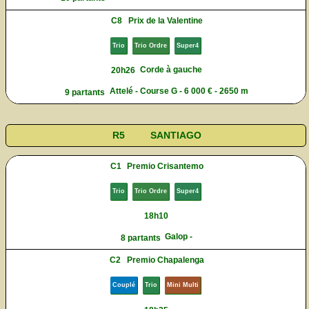
C8
Prix de la Valentine
Trio
Trio Ordre
Super4
Corde à gauche
20h26
Attelé - Course G - 6 000 € - 2650 m
9 partants
R5
SANTIAGO
C1
Premio Crisantemo
Trio
Trio Ordre
Super4
18h10
Galop -
8 partants
C2
Premio Chapalenga
Couplé
Trio
Mini Multi