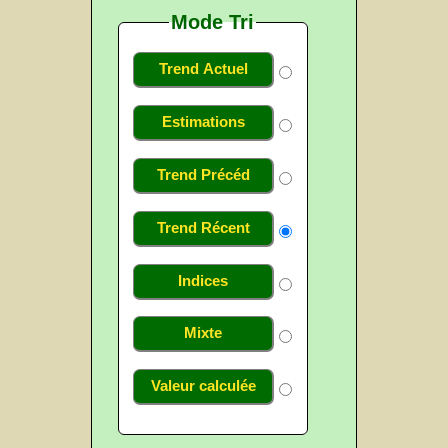
Mode Tri
Trend Actuel
Estimations
Trend Précéd
Trend Récent
Indices
Mixte
Valeur calculée