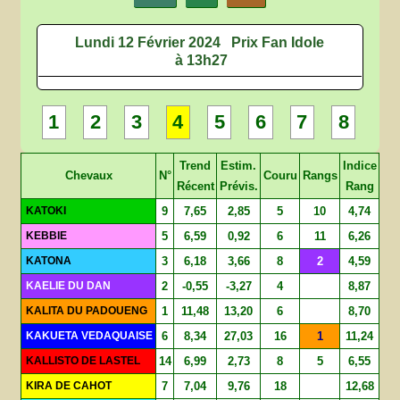
Lundi 12 Février 2024
Prix Fan Idole
à 13h27
1
2
3
4
5
6
7
8
Trend
Estim.
Indice
Chevaux
N°
Couru
Rangs
Récent
Prévis.
Rang
KATOKI
9
7,65
2,85
5
10
4,74
KEBBIE
5
6,59
0,92
6
11
6,26
KATONA
3
6,18
3,66
8
2
4,59
KAELIE DU DAN
2
-0,55
-3,27
4
8,87
KALITA DU PADOUENG
1
11,48
13,20
6
8,70
KAKUETA VEDAQUAISE
6
8,34
27,03
16
1
11,24
KALLISTO DE LASTEL
14
6,99
2,73
8
5
6,55
KIRA DE CAHOT
7
7,04
9,76
18
12,68