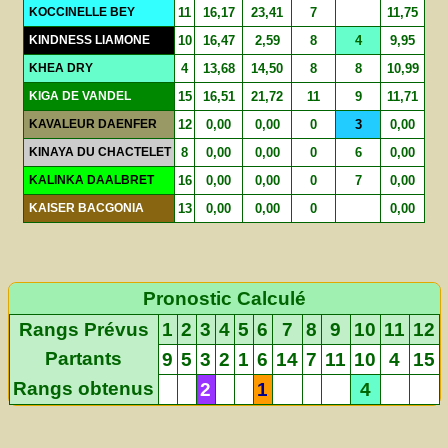
KOCCINELLE BEY
11
16,17
23,41
7
11,75
KINDNESS LIAMONE
10
16,47
2,59
8
4
9,95
KHEA DRY
4
13,68
14,50
8
8
10,99
KIGA DE VANDEL
15
16,51
21,72
11
9
11,71
KAVALEUR DAENFER
12
0,00
0,00
0
3
0,00
KINAYA DU CHACTELET
8
0,00
0,00
0
6
0,00
KALINKA DAALBRET
16
0,00
0,00
0
7
0,00
KAISER BACGONIA
13
0,00
0,00
0
0,00
Pronostic Calculé
Rangs Prévus
1
2
3
4
5
6
7
8
9
10
11
12
Partants
9
5
3
2
1
6
14
7
11
10
4
15
Rangs obtenus
2
1
4