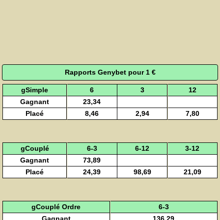
Rapports Genybet pour 1 €
gSimple
6
3
12
Gagnant
23,34
Placé
8,46
2,94
7,80
gCouplé
6-3
6-12
3-12
Gagnant
73,89
Placé
24,39
98,69
21,09
gCouplé Ordre
6-3
Gagnant
136,29