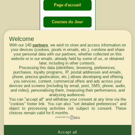
Page d'accueil
Courses du Jour
Welcome
Courses du
With our 140
partners
, we wish to store and access information on
lendemain
your devices (cookies, pixels in emails, etc.), combine and share
your personal data with our partners, whether collected on this
website or in our emails, already held by some of us, or obtained
Courses
later, including in other contexts.
Processing this data (identifiers, browsing, preferences,
d'aujourd'hui
purchases, loyalty programs, IP, postal addresses and emails,
phone, precise geolocation, etc.) allows developing and offering
you services, content, commercial offers and ads across your
devices and screens (including by email, post, SMS, phone, audio,
and video), personalising them, measuring their performance, and
analysing audiences.
Haut de Page
You can "accept all" and withdraw your consent at any time via the
"cookies" footer link
. You can also "set detailed preferences" and
object to processing activities not subject to consent. These
choices remain valid for 6 months.
powered by
Accept all
Mentions légales du site