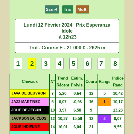
2sur4
Trio
Multi
Lundi 12 Février 2024
Prix Esperanza
Idole
à 12h23
Trot - Course E - 21 000 € - 2625 m
1
2
3
4
5
6
7
8
Trend
Estim.
Indice
Chevaux
N°
Couru
Rangs
Récent
Prévis.
Rang
JAVA DE BEUVRON
7
5,20
0,64
12
5
10,42
JAZZ MARTINEZ
5
6,07
-0,98
16
1
10,17
JOLIE DE JEGUN
10
3,97
6,58
9
13,23
JACKSON DU CLOS
12
10,37
15,59
12
2
8,07
JOLIE INDIENNE
14
16,01
6,04
21
9,55