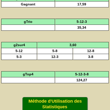
Gagnant
17,59
gTrio
5-12-3
35,34
g2sur4
3,60
5-12
5-8
12-8
5-3
12-3
3-8
gTop4
5-12-3-8
124,27
Méthode d'Utilisation des
Statistiques