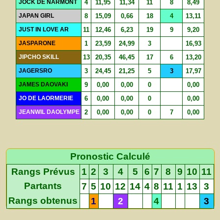
JOCK DE NARMONT
4
11,95
11,34
11
8
8,49
JAPAN GIRL
8
15,09
0,66
18
4
13,11
JUST IN LOVE AR
11
12,46
6,23
19
9
9,20
JASPARONE
1
23,59
24,99
3
16,93
JIPCHO SKILL
13
20,35
46,45
17
6
13,20
JAGERSRO
3
24,45
21,25
5
3
17,97
JAMES DAOVAKI
9
0,00
0,00
0
0,00
JO DE LAORMERIE
6
0,00
0,00
0
0,00
JEANWIL DAOLYMPE
2
0,00
0,00
0
7
0,00
Pronostic Calculé
Rangs Prévus
1
2
3
4
5
6
7
8
9
10
11
Partants
7
5
10
12
14
4
8
11
1
13
3
Rangs obtenus
1
2
4
3