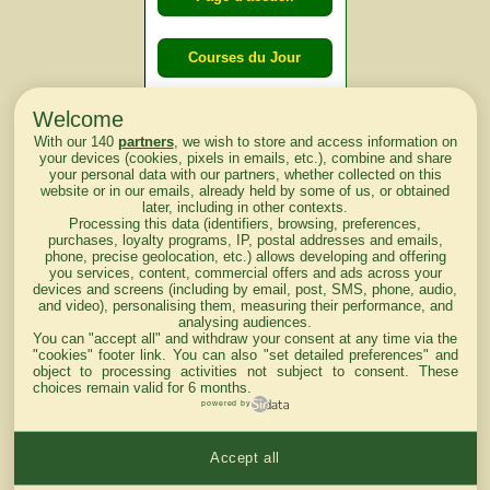
Courses du Jour
Welcome
Courses du
With our 140
partners
, we wish to store and access information on
lendemain
your devices (cookies, pixels in emails, etc.), combine and share
your personal data with our partners, whether collected on this
website or in our emails, already held by some of us, or obtained
Courses
later, including in other contexts.
Processing this data (identifiers, browsing, preferences,
d'aujourd'hui
purchases, loyalty programs, IP, postal addresses and emails,
phone, precise geolocation, etc.) allows developing and offering
you services, content, commercial offers and ads across your
devices and screens (including by email, post, SMS, phone, audio,
and video), personalising them, measuring their performance, and
analysing audiences.
Haut de Page
You can "accept all" and withdraw your consent at any time via the
"cookies" footer link
. You can also "set detailed preferences" and
object to processing activities not subject to consent. These
choices remain valid for 6 months.
powered by
Accept all
Mentions légales du site