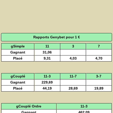
Rapports Genybet pour 1 €
gSimple
11
3
7
Gagnant
31,06
Placé
9,31
4,03
4,70
gCouplé
11-3
11-7
3-7
Gagnant
229,69
Placé
44,19
28,69
19,89
gCouplé Ordre
11-3
Gagnant
462,09