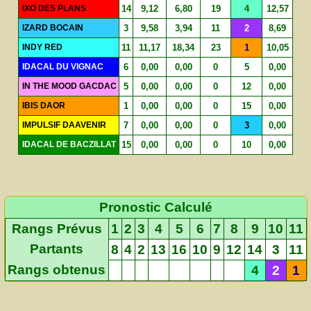
IXO DES PLANS
14
9,12
6,80
19
4
12,57
IZARD BOCAIN
3
9,58
3,94
11
2
8,69
INDY RED
11
11,17
18,34
23
1
10,05
IDACAL DU VIGNAC
6
0,00
0,00
0
5
0,00
IN THE MOOD GACDAC
5
0,00
0,00
0
12
0,00
IBIS DAOR
1
0,00
0,00
0
15
0,00
IMPULSIF DAAVENIR
7
0,00
0,00
0
3
0,00
IDACAL DE BACZILLAT
15
0,00
0,00
0
10
0,00
Pronostic Calculé
Rangs Prévus
1
2
3
4
5
6
7
8
9
10
11
Partants
8
4
2
13
16
10
9
12
14
3
11
Rangs obtenus
4
2
1