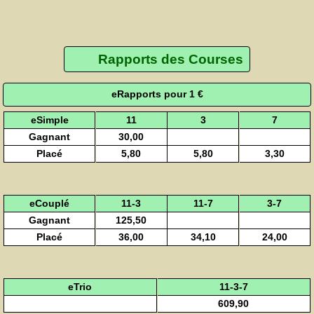
Rapports des Courses
eRapports pour 1 €
eSimple
11
3
7
Gagnant
30,00
Placé
5,80
5,80
3,30
eCouplé
11-3
11-7
3-7
Gagnant
125,50
Placé
36,00
34,10
24,00
eTrio
11-3-7
609,90