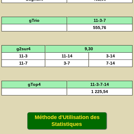
gTrio
11-3-7
555,76
g2sur4
9,30
11-3
11-14
3-14
11-7
3-7
7-14
gTop4
11-3-7-14
1 225,54
Méthode d'Utilisation des
Statistiques