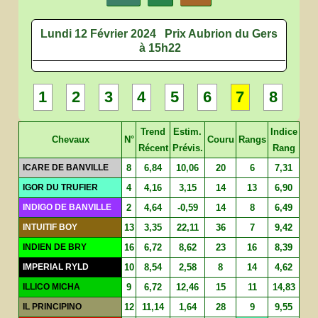
Lundi 12 Février 2024
Prix Aubrion du Gers
à 15h22
1
2
3
4
5
6
7
8
Trend
Estim.
Indice
Chevaux
N°
Couru
Rangs
Récent
Prévis.
Rang
ICARE DE BANVILLE
8
6,84
10,06
20
6
7,31
IGOR DU TRUFIER
4
4,16
3,15
14
13
6,90
INDIGO DE BANVILLE
2
4,64
-0,59
14
8
6,49
INTUITIF BOY
13
3,35
22,11
36
7
9,42
INDIEN DE BRY
16
6,72
8,62
23
16
8,39
IMPERIAL RYLD
10
8,54
2,58
8
14
4,62
ILLICO MICHA
9
6,72
12,46
15
11
14,83
IL PRINCIPINO
12
11,14
1,64
28
9
9,55