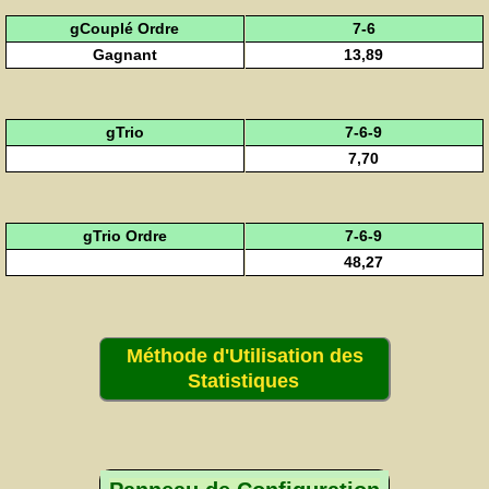
gCouplé Ordre
7-6
Gagnant
13,89
gTrio
7-6-9
7,70
gTrio Ordre
7-6-9
48,27
Méthode d'Utilisation des
Statistiques