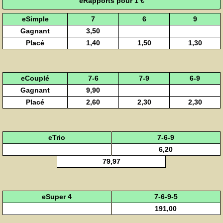
eRapports pour 1 €
eSimple
7
6
9
Gagnant
3,50
Placé
1,40
1,50
1,30
eCouplé
7-6
7-9
6-9
Gagnant
9,90
Placé
2,60
2,30
2,30
eTrio
7-6-9
6,20
79,97
eSuper 4
7-6-9-5
191,00