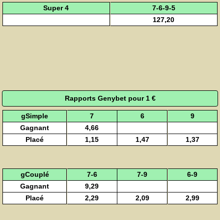
Super 4
7-6-9-5
127,20
Rapports Genybet pour 1 €
gSimple
7
6
9
Gagnant
4,66
Placé
1,15
1,47
1,37
gCouplé
7-6
7-9
6-9
Gagnant
9,29
Placé
2,29
2,09
2,99