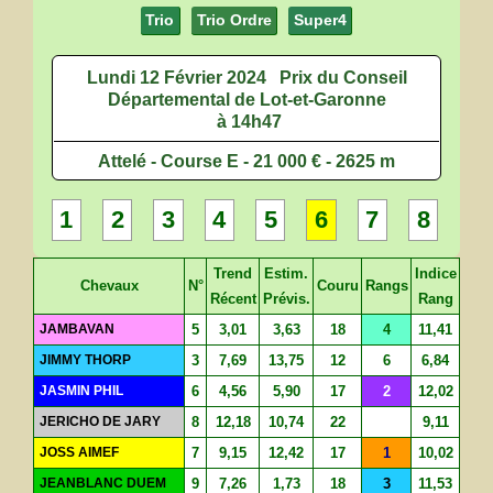
Trio
Trio Ordre
Super4
Lundi 12 Février 2024
Prix du Conseil
Départemental de Lot-et-Garonne
à 14h47
Attelé - Course E - 21 000 € - 2625 m
1
2
3
4
5
6
7
8
Trend
Estim.
Indice
Chevaux
N°
Couru
Rangs
Récent
Prévis.
Rang
JAMBAVAN
5
3,01
3,63
18
4
11,41
JIMMY THORP
3
7,69
13,75
12
6
6,84
JASMIN PHIL
6
4,56
5,90
17
2
12,02
JERICHO DE JARY
8
12,18
10,74
22
9,11
JOSS AIMEF
7
9,15
12,42
17
1
10,02
JEANBLANC DUEM
9
7,26
1,73
18
3
11,53