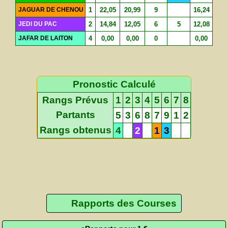
JAGUAR DE CHENOU
1
22,05
20,99
9
16,24
JEDI DU PAC
2
14,84
12,05
6
5
12,08
JAFAR DE LAITON
4
0,00
0,00
0
0,00
Pronostic Calculé
Rangs Prévus
1
2
3
4
5
6
7
8
Partants
5
3
6
8
7
9
1
2
Rangs obtenus
4
2
1
3
Rapports des Courses