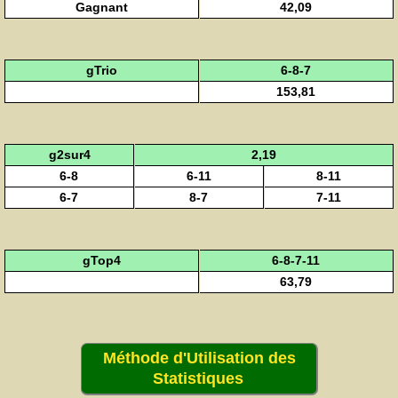
Gagnant
42,09
gTrio
6-8-7
153,81
g2sur4
2,19
6-8
6-11
8-11
6-7
8-7
7-11
gTop4
6-8-7-11
63,79
Méthode d'Utilisation des
Statistiques