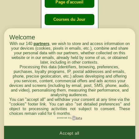
Page d'accueil
Courses du Jour
Welcome
Courses du
With our 140
partners
, we wish to store and access information on
lendemain
your devices (cookies, pixels in emails, etc.), combine and share
your personal data with our partners, whether collected on this
website or in our emails, already held by some of us, or obtained
Courses
later, including in other contexts.
Processing this data (identifiers, browsing, preferences,
d'aujourd'hui
purchases, loyalty programs, IP, postal addresses and emails,
phone, precise geolocation, etc.) allows developing and offering
you services, content, commercial offers and ads across your
devices and screens (including by email, post, SMS, phone, audio,
and video), personalising them, measuring their performance, and
analysing audiences.
Haut de Page
You can "accept all" and withdraw your consent at any time via the
"cookies" footer link
. You can also "set detailed preferences" and
object to processing activities not subject to consent. These
choices remain valid for 6 months.
powered by
Accept all
Mentions légales du site