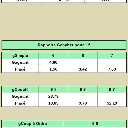
Rapports Genybet pour 1 €
gSimple
6
8
7
Gagnant
4,60
Placé
1,50
3,42
7,63
gCouplé
6-8
6-7
8-7
Gagnant
23,79
Placé
10,69
9,79
52,19
gCouplé Ordre
6-8