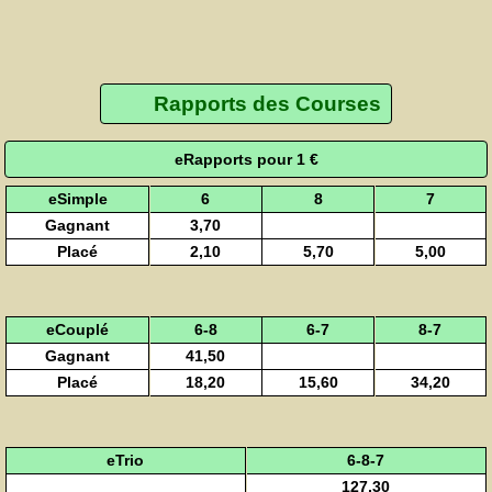
Rapports des Courses
eRapports pour 1 €
eSimple
6
8
7
Gagnant
3,70
Placé
2,10
5,70
5,00
eCouplé
6-8
6-7
8-7
Gagnant
41,50
Placé
18,20
15,60
34,20
eTrio
6-8-7
127,30