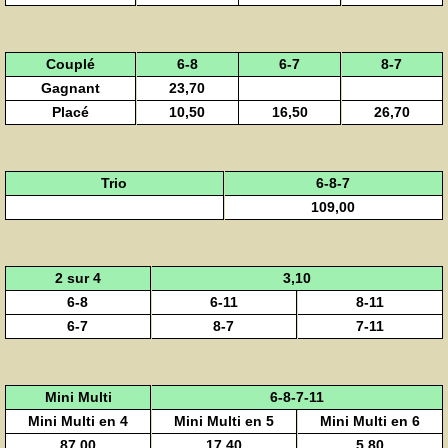
Couplé
6-8
6-7
8-7
Gagnant
23,70
Placé
10,50
16,50
26,70
Trio
6-8-7
109,00
2 sur 4
3,10
6-8
6-11
8-11
6-7
8-7
7-11
Mini Multi
6-8-7-11
Mini Multi en 4
Mini Multi en 5
Mini Multi en 6
87,00
17,40
5,80