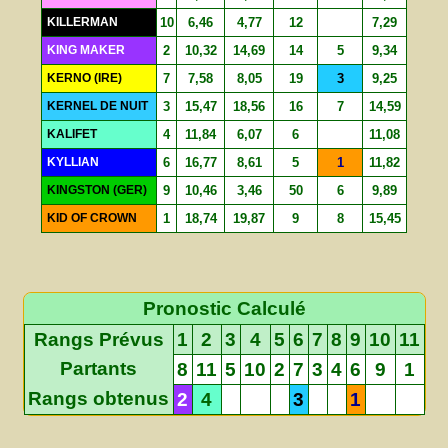
KILLERMAN
10
6,46
4,77
12
7,29
KING MAKER
2
10,32
14,69
14
5
9,34
KERNO (IRE)
7
7,58
8,05
19
3
9,25
KERNEL DE NUIT
3
15,47
18,56
16
7
14,59
KALIFET
4
11,84
6,07
6
11,08
KYLLIAN
6
16,77
8,61
5
1
11,82
KINGSTON (GER)
9
10,46
3,46
50
6
9,89
KID OF CROWN
1
18,74
19,87
9
8
15,45
Pronostic Calculé
Rangs Prévus
1
2
3
4
5
6
7
8
9
10
11
Partants
8
11
5
10
2
7
3
4
6
9
1
Rangs obtenus
2
4
3
1