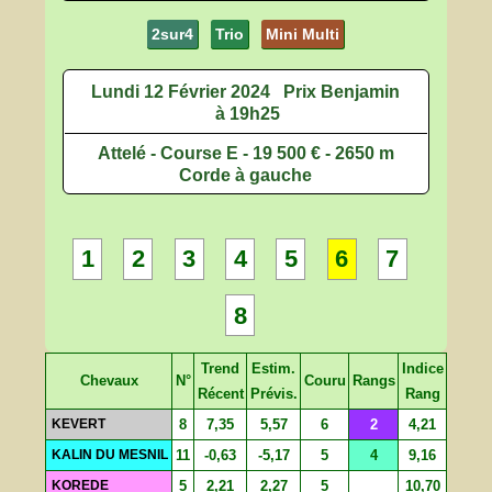
2sur4
Trio
Mini Multi
Lundi 12 Février 2024
Prix Benjamin
à 19h25
Attelé - Course E - 19 500 € - 2650 m
Corde à gauche
1
2
3
4
5
6
7
8
Trend
Estim.
Indice
Chevaux
N°
Couru
Rangs
Récent
Prévis.
Rang
KEVERT
8
7,35
5,57
6
2
4,21
KALIN DU MESNIL
11
-0,63
-5,17
5
4
9,16
KOREDE
5
2,21
2,27
5
10,70