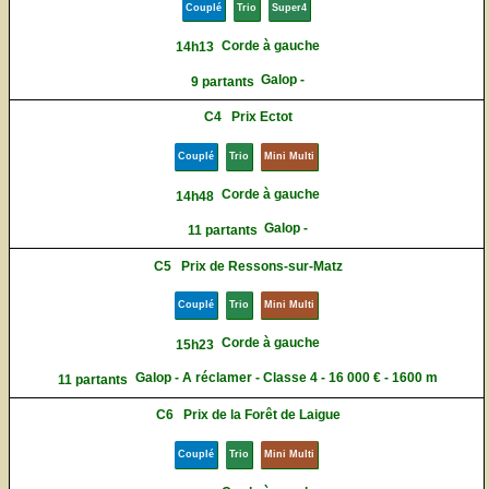
Couplé
Trio
Super4
Corde à gauche
14h13
Galop -
9 partants
C4
Prix Ectot
Couplé
Trio
Mini Multi
Corde à gauche
14h48
Galop -
11 partants
C5
Prix de Ressons-sur-Matz
Couplé
Trio
Mini Multi
Corde à gauche
15h23
Galop - A réclamer - Classe 4 - 16 000 € - 1600 m
11 partants
C6
Prix de la Forêt de Laigue
Couplé
Trio
Mini Multi