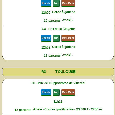
Couplé
Trio
Mini Multi
Corde à gauche
12h00
Attelé -
10 partants
C4
Prix de la Clayette
Couplé
Trio
Mini Multi
Corde à gauche
12h32
Attelé -
12 partants
R3
TOULOUSE
C1
Prix de l'Hippodrome de Villeréal
Couplé
Trio
Mini Multi
11h12
Attelé - Course qualificative - 23 000 € - 2750 m
12 partants