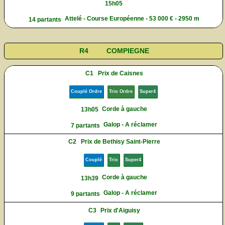
15h05
Attelé - Course Européenne - 53 000 € - 2950 m
14 partants
R4
COMPIEGNE
C1
Prix de Caisnes
Couplé Ordre
Trio Ordre
Super4
Corde à gauche
13h05
Galop - A réclamer
7 partants
C2
Prix de Bethisy Saint-Pierre
Couplé
Trio
Super4
Corde à gauche
13h39
Galop - A réclamer
9 partants
C3
Prix d'Aiguisy