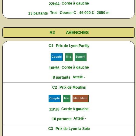
Corde à gauche
22h04
Trot - Course C - 46 000 € - 2850 m
13 partants
R2
AVENCHES
C1
Prix de Lyon-Parilly
Couplé
Trio
Super4
Corde à gauche
10h56
Attelé -
8 partants
C2
Prix de Moulins
Couplé
Trio
Mini Multi
Corde à gauche
11h28
Attelé -
10 partants
C3
Prix de Lyon-la Soie