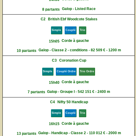
Galop - Listed Race
8 partants
C2
British Ebf Woodcote Stakes
Simple
Couplé
Trio
Corde à gauche
15h05
Galop - Classe 2 - conditions - 82 509 € - 1200 m
10 partants
C3
Coronation Cup
Simple
Couplé Ordre
Trio Ordre
Corde à gauche
15h40
Galop - Groupe I - 542 151 € - 2400 m
7 partants
C4
Nifty 50 Handicap
Simple
Couplé
Trio
Corde à gauche
16h15
Galop - Handicap - Classe 2 - 110 012 € - 2000 m
13 partants