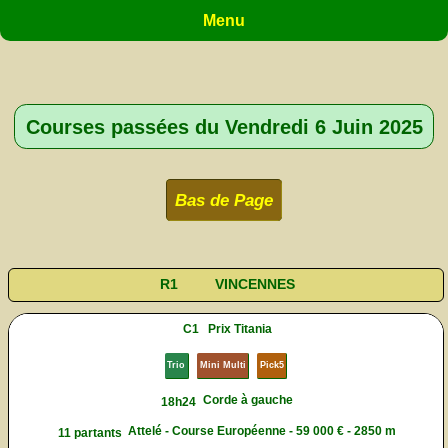
Menu
Courses passées du Vendredi 6 Juin 2025
Bas de Page
R1
VINCENNES
C1
Prix Titania
Trio
Mini Multi
Pick5
Corde à gauche
18h24
Attelé - Course Européenne - 59 000 € - 2850 m
11 partants