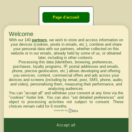
Page d'accueil
Welcome
Courses du
With our 140
partners
, we wish to store and access information on
lendemain
your devices (cookies, pixels in emails, etc.), combine and share
your personal data with our partners, whether collected on this
website or in our emails, already held by some of us, or obtained
Courses
later, including in other contexts.
Processing this data (identifiers, browsing, preferences,
d'aujourd'hui
purchases, loyalty programs, IP, postal addresses and emails,
phone, precise geolocation, etc.) allows developing and offering
you services, content, commercial offers and ads across your
devices and screens (including by email, post, SMS, phone, audio,
and video), personalising them, measuring their performance, and
analysing audiences.
Haut de Page
You can "accept all" and withdraw your consent at any time via the
"cookies" footer link
. You can also "set detailed preferences" and
object to processing activities not subject to consent. These
choices remain valid for 6 months.
powered by
Accept all
Mentions légales du site