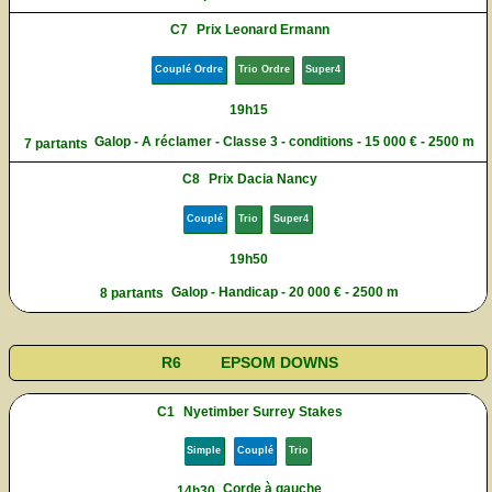
C7
Prix Leonard Ermann
Couplé Ordre
Trio Ordre
Super4
19h15
Galop - A réclamer - Classe 3 - conditions - 15 000 € - 2500 m
7 partants
C8
Prix Dacia Nancy
Couplé
Trio
Super4
19h50
Galop - Handicap - 20 000 € - 2500 m
8 partants
R6
EPSOM DOWNS
C1
Nyetimber Surrey Stakes
Simple
Couplé
Trio
Corde à gauche
14h30