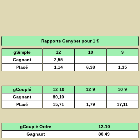
Rapports Genybet pour 1 €
gSimple
12
10
9
Gagnant
2,55
Placé
1,14
6,38
1,35
gCouplé
12-10
12-9
10-9
Gagnant
80,10
Placé
15,71
1,79
17,11
gCouplé Ordre
12-10
Gagnant
80,49