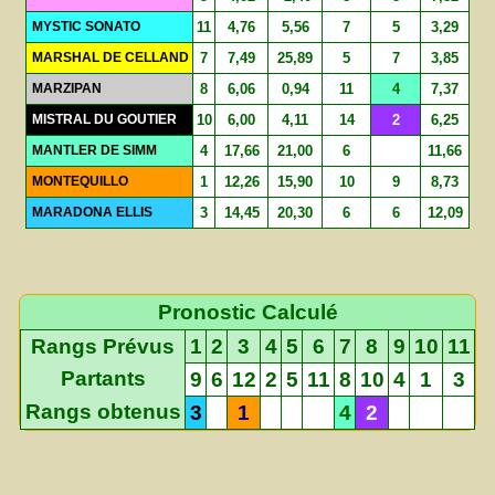
MYSTIC SONATO
11
4,76
5,56
7
5
3,29
MARSHAL DE CELLAND
7
7,49
25,89
5
7
3,85
MARZIPAN
8
6,06
0,94
11
4
7,37
MISTRAL DU GOUTIER
10
6,00
4,11
14
2
6,25
MANTLER DE SIMM
4
17,66
21,00
6
11,66
MONTEQUILLO
1
12,26
15,90
10
9
8,73
MARADONA ELLIS
3
14,45
20,30
6
6
12,09
Pronostic Calculé
Rangs Prévus
1
2
3
4
5
6
7
8
9
10
11
Partants
9
6
12
2
5
11
8
10
4
1
3
Rangs obtenus
3
1
4
2