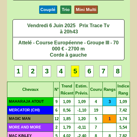
Couplé
Trio
Mini Multi
Vendredi 6 Juin 2025
Prix Trace Tv
à 20h43
Attelé - Course Européenne - Groupe III - 70
000 € - 2700 m
Corde à gauche
1
2
3
4
5
6
7
8
Trend
Estim.
Indice
Chevaux
N°
Couru
Rangs
Récent
Prévis.
Rang
MAHARAJA ATOUT
9
1,09
1,09
4
3
1,09
MERCATOR (CHI)
6
0,56
-1,10
19
7,42
MAGIC MAN
12
1,85
1,20
5
1
1,74
MORE AND MORE
2
1,79
-0,11
7
5,54
MAC KINLEY
5
4,02
-2,40
8
8
7,82