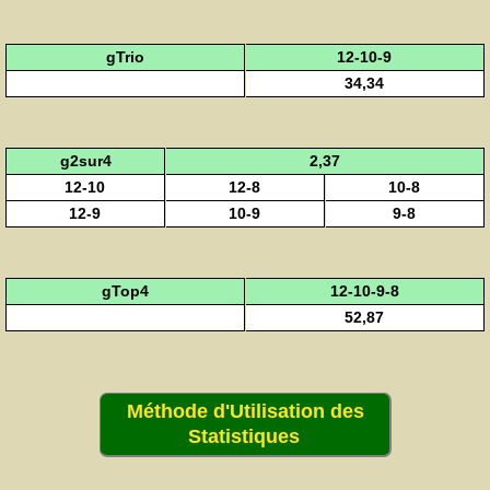
gTrio
12-10-9
34,34
g2sur4
2,37
12-10
12-8
10-8
12-9
10-9
9-8
gTop4
12-10-9-8
52,87
Méthode d'Utilisation des
Statistiques