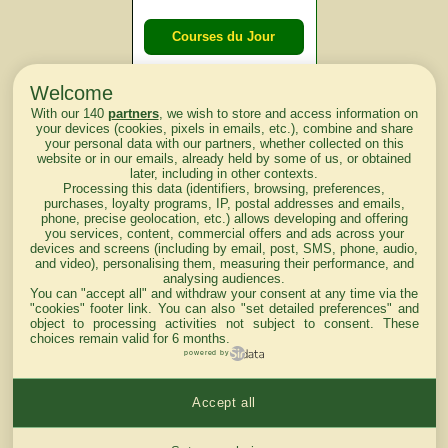
Courses du Jour
Welcome
Courses du
With our 140
partners
, we wish to store and access information on
lendemain
your devices (cookies, pixels in emails, etc.), combine and share
your personal data with our partners, whether collected on this
website or in our emails, already held by some of us, or obtained
Courses
later, including in other contexts.
Processing this data (identifiers, browsing, preferences,
d'aujourd'hui
purchases, loyalty programs, IP, postal addresses and emails,
phone, precise geolocation, etc.) allows developing and offering
you services, content, commercial offers and ads across your
devices and screens (including by email, post, SMS, phone, audio,
and video), personalising them, measuring their performance, and
analysing audiences.
Haut de Page
You can "accept all" and withdraw your consent at any time via the
"cookies" footer link
. You can also "set detailed preferences" and
object to processing activities not subject to consent. These
choices remain valid for 6 months.
powered by
Accept all
Mentions légales du site