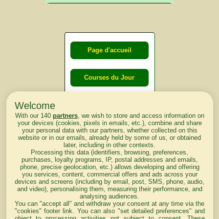
Page d'accueil
Courses du Jour
Welcome
Courses du
With our 140
partners
, we wish to store and access information on
lendemain
your devices (cookies, pixels in emails, etc.), combine and share
your personal data with our partners, whether collected on this
website or in our emails, already held by some of us, or obtained
Courses
later, including in other contexts.
Processing this data (identifiers, browsing, preferences,
d'aujourd'hui
purchases, loyalty programs, IP, postal addresses and emails,
phone, precise geolocation, etc.) allows developing and offering
you services, content, commercial offers and ads across your
devices and screens (including by email, post, SMS, phone, audio,
and video), personalising them, measuring their performance, and
analysing audiences.
Haut de Page
You can "accept all" and withdraw your consent at any time via the
"cookies" footer link
. You can also "set detailed preferences" and
object to processing activities not subject to consent. These