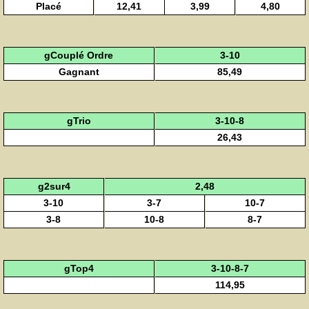
Placé
12,41
3,99
4,80
gCouplé Ordre
3-10
Gagnant
85,49
gTrio
3-10-8
26,43
g2sur4
2,48
3-10
3-7
10-7
3-8
10-8
8-7
gTop4
3-10-8-7
114,95