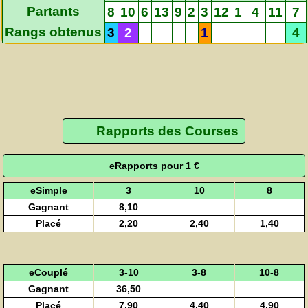
Partants
8
10
6
13
9
2
3
12
1
4
11
7
Rangs obtenus
3
2
1
4
Rapports des Courses
eRapports pour 1 €
eSimple
3
10
8
Gagnant
8,10
Placé
2,20
2,40
1,40
eCouplé
3-10
3-8
10-8
Gagnant
36,50
Placé
7,90
4,40
4,90