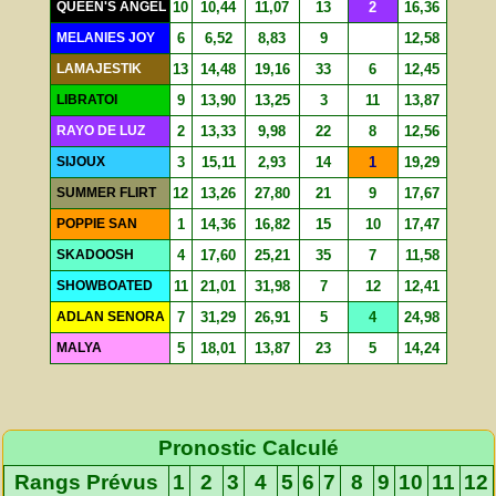
QUEEN'S ANGEL
10
10,44
11,07
13
2
16,36
MELANIES JOY
6
6,52
8,83
9
12,58
LAMAJESTIK
13
14,48
19,16
33
6
12,45
LIBRATOI
9
13,90
13,25
3
11
13,87
RAYO DE LUZ
2
13,33
9,98
22
8
12,56
SIJOUX
3
15,11
2,93
14
1
19,29
SUMMER FLIRT
12
13,26
27,80
21
9
17,67
POPPIE SAN
1
14,36
16,82
15
10
17,47
SKADOOSH
4
17,60
25,21
35
7
11,58
SHOWBOATED
11
21,01
31,98
7
12
12,41
ADLAN SENORA
7
31,29
26,91
5
4
24,98
MALYA
5
18,01
13,87
23
5
14,24
Pronostic Calculé
Rangs Prévus
1
2
3
4
5
6
7
8
9
10
11
12