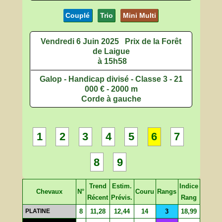
Couplé
Trio
Mini Multi
Vendredi 6 Juin 2025
Prix de la Forêt
de Laigue
à 15h58
Galop - Handicap divisé - Classe 3 - 21
000 € - 2000 m
Corde à gauche
1
2
3
4
5
6
7
8
9
Trend
Estim.
Indice
Chevaux
N°
Couru
Rangs
Récent
Prévis.
Rang
PLATINE
8
11,28
12,44
14
3
18,99