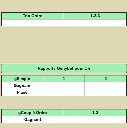
Trio Ordre
1-2-3
Rapports Genybet pour 1 €
gSimple
1
2
Gagnant
Placé
gCouplé Ordre
1-2
Gagnant