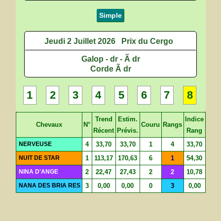
Simple
Jeudi 2 Juillet 2026
Prix du Cergo
Galop - dr - Ã dr
Corde Ã dr
1
2
3
4
5
6
7
8
Trend
Estim.
Indice
Chevaux
N°
Couru
Rangs
Récent
Prévis.
Rang
NERVEUSE
4
33,70
33,70
1
4
33,70
NUIT DE STAR
1
113,17
170,63
6
1
54,30
NINA D'ANGE
2
22,47
27,43
2
2
10,78
NANA DES BRIA RES
3
0,00
0,00
0
3
0,00