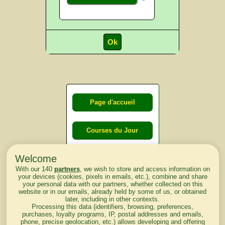
Page d'accueil
Courses du Jour
Welcome
Courses du
With our 140
partners
, we wish to store and access information on
lendemain
your devices (cookies, pixels in emails, etc.), combine and share
your personal data with our partners, whether collected on this
website or in our emails, already held by some of us, or obtained
Courses
later, including in other contexts.
Processing this data (identifiers, browsing, preferences,
d'aujourd'hui
purchases, loyalty programs, IP, postal addresses and emails,
phone, precise geolocation, etc.) allows developing and offering