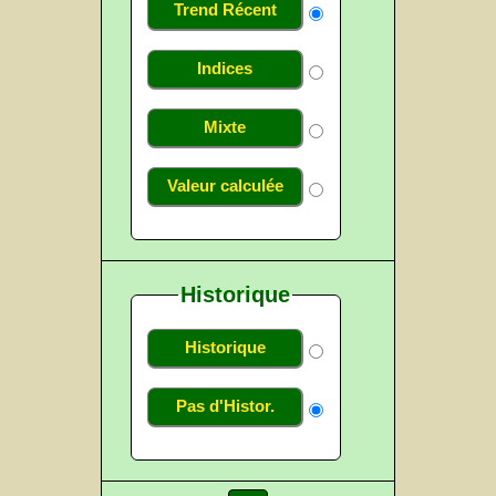
Trend Récent
Indices
Mixte
Valeur calculée
Historique
Historique
Pas d'Histor.