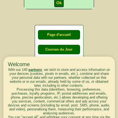
Page d'accueil
Courses du Jour
Welcome
Courses du
With our 140
partners
, we wish to store and access information on
lendemain
your devices (cookies, pixels in emails, etc.), combine and share
your personal data with our partners, whether collected on this
website or in our emails, already held by some of us, or obtained
Courses
later, including in other contexts.
Processing this data (identifiers, browsing, preferences,
d'aujourd'hui
purchases, loyalty programs, IP, postal addresses and emails,
phone, precise geolocation, etc.) allows developing and offering
you services, content, commercial offers and ads across your
devices and screens (including by email, post, SMS, phone, audio,
and video), personalising them, measuring their performance, and
analysing audiences.
Haut de Page
You can "accept all" and withdraw your consent at any time via the