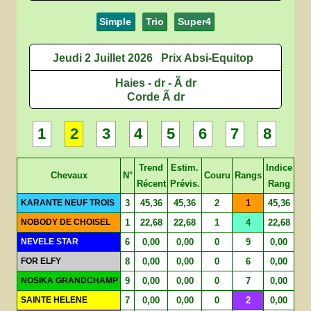
Simple
Trio
Super4
Jeudi 2 Juillet 2026
Prix Absi-Equitop
Haies - dr - Ã dr
Corde Ã dr
1
2
3
4
5
6
7
8
Trend
Estim.
Indice
Chevaux
N°
Couru
Rangs
Récent
Prévis.
Rang
KARANTE NEUF TROIS
3
45,36
45,36
2
1
45,36
NOBODY DE CHOISEL
1
22,68
22,68
1
4
22,68
NEVELE STAR
6
0,00
0,00
0
9
0,00
FOR ELFY
8
0,00
0,00
0
6
0,00
NOSIKA GRANDCHAMP
9
0,00
0,00
0
7
0,00
SAINTE HELENE
7
0,00
0,00
0
2
0,00