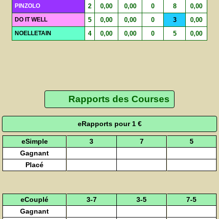
PINZOLO
2
0,00
0,00
0
8
0,00
DO IT WELL
5
0,00
0,00
0
3
0,00
NOELLETAIN
4
0,00
0,00
0
5
0,00
Rapports des Courses
eRapports pour 1 €
eSimple
3
7
5
Gagnant
Placé
eCouplé
3-7
3-5
7-5
Gagnant