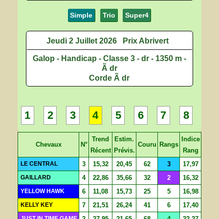
Simple
Trio
Super4
Jeudi 2 Juillet 2026
Prix Abrivert
Galop - Handicap - Classe 3 - dr - 1350 m -
Ã dr
Corde Ã dr
1
2
3
4
5
6
7
8
Trend
Estim.
Indice
Chevaux
N°
Couru
Rangs
Récent
Prévis.
Rang
LE CENTRAL
3
15,32
20,45
62
3
17,97
GAILLARD
4
22,86
35,66
32
2
16,32
YELLOW HAWK
6
11,08
15,73
25
5
16,98
KELLY KEY
7
21,51
26,24
41
6
17,40
JUST IN TIME GAME
2
27,95
21,65
68
4
22,27