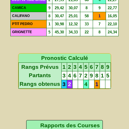
CAMICA
9
29,42
30,07
8
9
22,77
CALIFANO
8
30,47
25,01
58
1
16,05
PTIT PEDRO
1
30,98
12,32
33
7
22,10
GRIGNETTE
5
45,30
34,33
22
8
24,34
Pronostic Calculé
Rangs Prévus
1
2
3
4
5
6
7
8
9
Partants
3
4
6
7
2
9
8
1
5
Rangs obtenus
3
2
4
1
Rapports des Courses