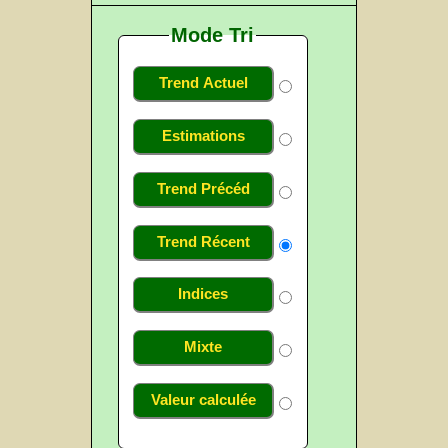
Mode Tri
Trend Actuel
Estimations
Trend Précéd
Trend Récent
Indices
Mixte
Valeur calculée