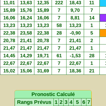
11,01
13,63
12,35
222
18,43
11
15,89
15,76
15,89
7
9,70
7
16,06
16,24
16,06
7
8,81
14
13,23
13,23
13,23
58
13,23
1
22,38
23,58
22,38
28
-0,90
5
20,78
21,41
20,78
7
21,41
2
21,47
21,47
21,47
7
21,47
1
14,45
14,29
19,71
61
-1,53
28
22,67
22,67
22,67
7
22,67
1
15,02
15,06
31,69
7
18,36
21
Pronostic Calculé
Rangs Prévus
1
2
3
4
5
6
7