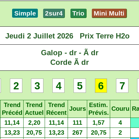
Simple
2sur4
Trio
Mini Multi
Jeudi 2 Juillet 2026
Prix Terre H2o
Galop - dr - Ã dr
Corde Ã dr
2
3
4
5
6
7
Trend
Trend
Trend
Estim.
Jours
Couru
R
Précéd
Actuel
Récent
Prévis.
11,14
2,20
11,14
111
1,57
4
13,23
20,75
13,23
267
20,75
2