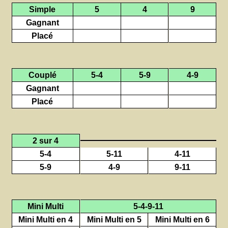
Simple
5
4
9
Gagnant
Placé
Couplé
5-4
5-9
4-9
Gagnant
Placé
2 sur 4
5-4
5-11
4-11
5-9
4-9
9-11
Mini Multi
5-4-9-11
Mini Multi en 4
Mini Multi en 5
Mini Multi en 6