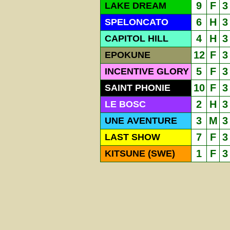
9
F
3
LAKE DREAM
6
H
3
SPELONCATO
4
H
3
CAPITOL HILL
12
F
3
EPOKUNE
5
F
3
INCENTIVE GLORY
10
F
3
SAINT PHONIE
2
H
3
LE BOSC
3
M
3
UNE AVENTURE
7
F
3
LAST SHOW
1
F
3
KITSUNE (SWE)