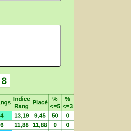
8
Indice
%
%
angs
Placé
Rang
<=5
<=3
4
13,19
9,45
50
0
6
11,88
11,88
0
0