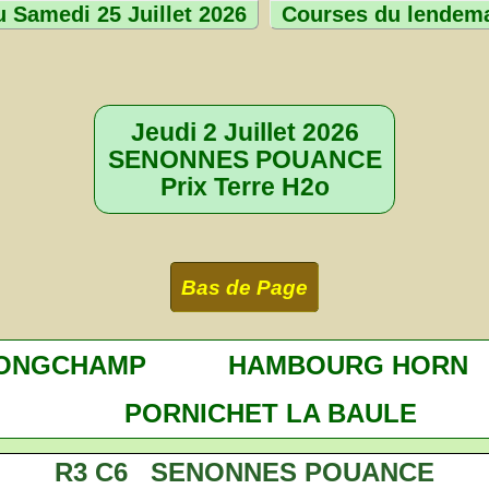
 Samedi 25 Juillet 2026
Courses du lendem
Jeudi 2 Juillet 2026
SENONNES POUANCE
Prix Terre H2o
Bas de Page
LONGCHAMP
HAMBOURG HORN
PORNICHET LA BAULE
R3 C6 SENONNES POUANCE