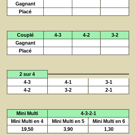
Gagnant
Placé
Couplé
4-3
4-2
3-2
Gagnant
Placé
2 sur 4
4-3
4-1
3-1
4-2
3-2
2-1
Mini Multi
4-3-2-1
Mini Multi en 4
Mini Multi en 5
Mini Multi en 6
19,50
3,90
1,30