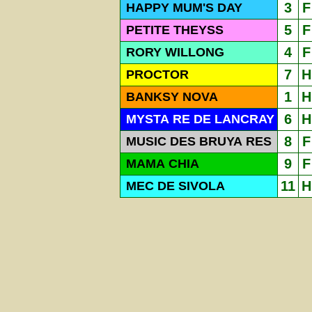
3
F
HAPPY MUM'S DAY
5
F
PETITE THEYSS
4
F
RORY WILLONG
7
H
PROCTOR
1
H
BANKSY NOVA
6
H
MYSTA RE DE LANCRAY
8
F
MUSIC DES BRUYA RES
9
F
MAMA CHIA
11
H
MEC DE SIVOLA