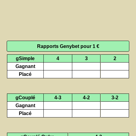
Rapports Genybet pour 1 €
gSimple
4
3
2
Gagnant
Placé
gCouplé
4-3
4-2
3-2
Gagnant
Placé