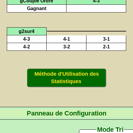
gCouplé Ordre
4-3
Gagnant
g2sur4
4-3
4-1
3-1
4-2
3-2
2-1
Méthode d'Utilisation des
Statistiques
Panneau de Configuration
Mode Tri