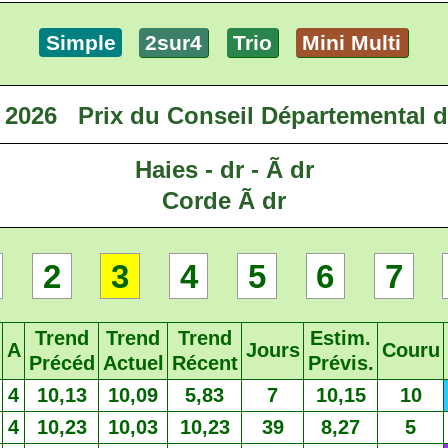
Simple
2sur4
Trio
Mini Multi
t 2026
Prix du Conseil Départemental 
Haies - dr - Ã dr
Corde Ã dr
2
3
4
5
6
7
Trend
Trend
Trend
Estim.
A
Jours
Couru
Précéd
Actuel
Récent
Prévis.
4
10,13
10,09
5,83
7
10,15
10
4
10,23
10,03
10,23
39
8,27
5