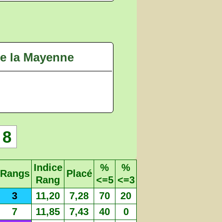
de la Mayenne
8
Indice
%
%
Rangs
Placé
Rang
<=5
<=3
3
11,20
7,28
70
20
7
11,85
7,43
40
0