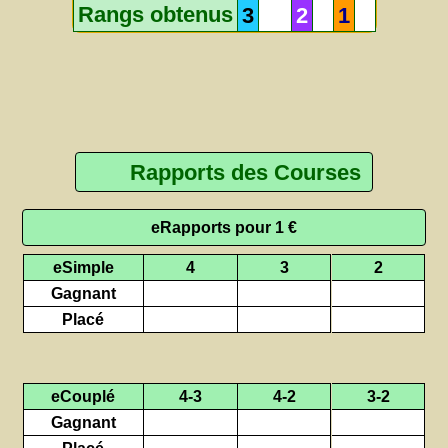
Rangs obtenus
3
2
1
Rapports des Courses
eRapports pour 1 €
eSimple
4
3
2
Gagnant
Placé
eCouplé
4-3
4-2
3-2
Gagnant