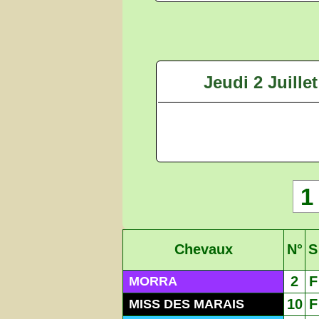
Jeudi 2 Juille
1
Chevaux
N°
S
2
F
MORRA
10
F
MISS DES MARAIS