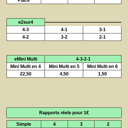
Placé
e2sur4
4-3
4-1
3-1
4-2
3-2
2-1
eMini Multi
4-3-2-1
Mini Multi en 4
Mini Multi en 5
Mini Multi en 6
22,50
4,50
1,50
Rapports réels pour 1€
Simple
4
3
2