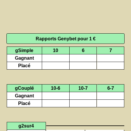
Rapports Genybet pour 1 €
gSimple
10
6
7
Gagnant
Placé
gCouplé
10-6
10-7
6-7
Gagnant
Placé
g2sur4