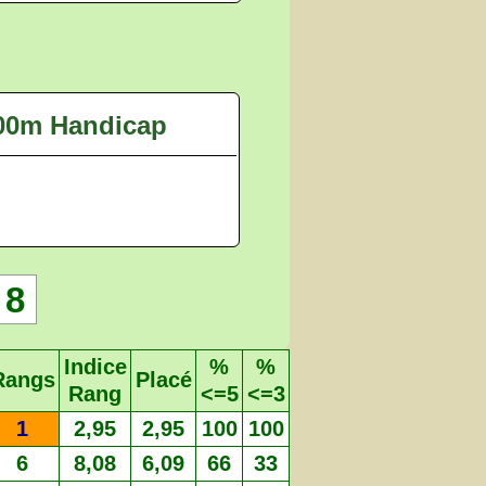
00m Handicap
8
Indice
%
%
Rangs
Placé
Rang
<=5
<=3
1
2,95
2,95
100
100
6
8,08
6,09
66
33