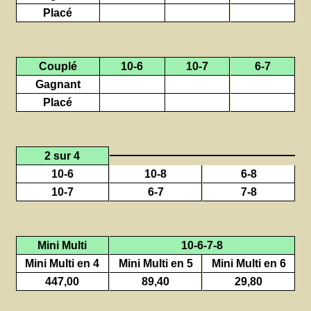
Placé
Couplé
10-6
10-7
6-7
Gagnant
Placé
2 sur 4
10-6
10-8
6-8
10-7
6-7
7-8
Mini Multi
10-6-7-8
Mini Multi en 4
Mini Multi en 5
Mini Multi en 6
447,00
89,40
29,80