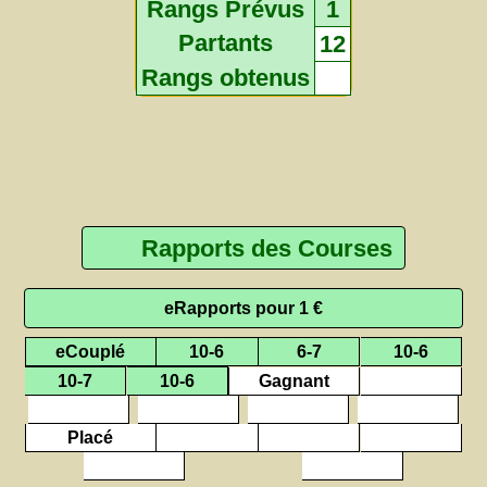
Rangs Prévus
1
Partants
12
Rangs obtenus
Rapports des Courses
eRapports pour 1 €
eCouplé
10-6
6-7
10-6
Gagnant
10-7
10-6
Placé