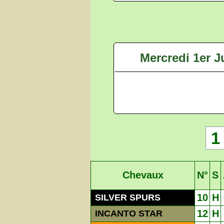
Mercredi 1er Ju
1
Chevaux
N°
S
10
H
SILVER SPURS
12
H
INCANTO STAR