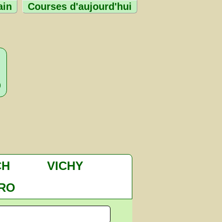
ain
Courses d'aujourd'hui
p
CH
VICHY
DRO