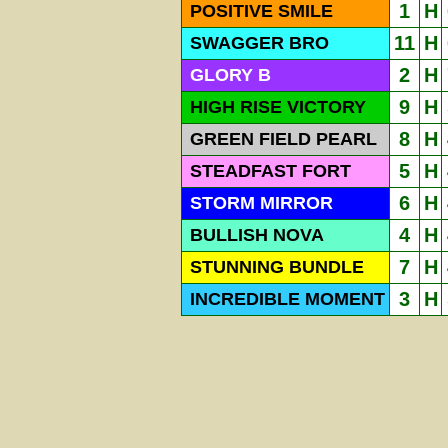
1
H
POSITIVE SMILE
11
H
SWAGGER BRO
2
H
GLORY B
9
H
HIGH RISE VICTORY
8
H
GREEN FIELD PEARL
5
H
STEADFAST FORT
6
H
STORM MIRROR
4
H
BULLISH NOVA
7
H
STUNNING BUNDLE
3
H
INCREDIBLE MOMENT