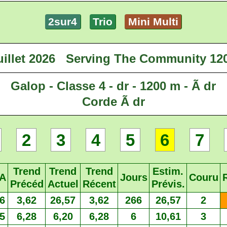
2sur4
Trio
Mini Multi
illet 2026
Serving The Community 12
Galop - Classe 4 - dr - 1200 m - Ã dr
Corde Ã dr
2
3
4
5
6
7
Trend
Trend
Trend
Estim.
A
Jours
Couru
Précéd
Actuel
Récent
Prévis.
6
3,62
26,57
3,62
266
26,57
2
5
6,28
6,20
6,28
6
10,61
3