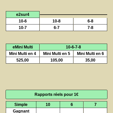
e2sur4
10-6
10-8
6-8
10-7
6-7
7-8
eMini Multi
10-6-7-8
Mini Multi en 4
Mini Multi en 5
Mini Multi en 6
525,00
105,00
35,00
Rapports réels pour 1€
Simple
10
6
7
Gagnant