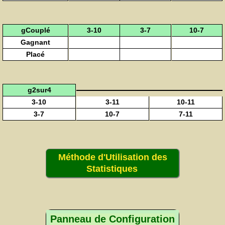
gCouplé
3-10
3-7
10-7
Gagnant
Placé
g2sur4
3-10
3-11
10-11
3-7
10-7
7-11
Méthode d'Utilisation des
Statistiques
Panneau de Configuration