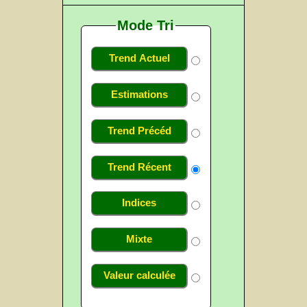
Mode Tri
Trend Actuel
Estimations
Trend Précéd
Trend Récent
Indices
Mixte
Valeur calculée