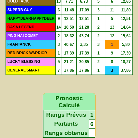
GOLD TACK
13
7,71
6,73
5
6
12,65
SUPERB GUY
6
11,48
17,09
3
11
11,80
HAPPYDEARHAPPYDEER
9
12,51
12,51
1
5
12,51
CASA LEGEND
14
18,50
21,28
2
13
14,64
PING HAI COMET
2
18,62
43,74
2
12
15,64
FRANTANCK
3
40,67
3,35
3
1
5,80
RED BRICK WARRIOR
1
17,39
17,39
1
9
17,39
LUCKY BLESSING
5
21,21
30,85
2
8
18,27
GENERAL SMART
7
37,86
37,86
1
3
37,86
Pronostic
Calculé
Rangs Prévus
1
Partants
6
Rangs obtenus