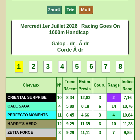
2sur4
Trio
Multi
Mercredi 1er Juillet 2026
Racing Goes On
1600m Handicap
Galop - dr - Ã dr
Corde Ã dr
1
2
3
4
5
6
7
8
Trend
Estim.
Indice
Chevaux
N°
Couru
Rangs
Récent
Prévis.
Rang
ORIENTAL SURPRISE
10
8,34
12,83
3
2
7,16
GALE SAGA
4
5,89
0,18
6
14
10,76
PERFECTO MOMENTS
11
6,45
4,66
3
4
10,84
HARRY'S HERO
12
9,25
11,65
6
10
11,28
ZETTA FORCE
8
9,29
11,11
3
7
9,85