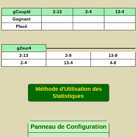
gCouplé
2-13
2-4
13-4
Gagnant
Placé
g2sur4
2-13
2-8
13-8
2-4
13-4
4-8
Méthode d'Utilisation des
Statistiques
Panneau de Configuration