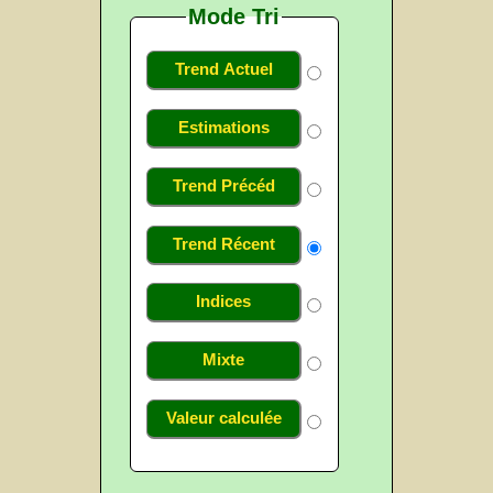
Mode Tri
Trend Actuel
Estimations
Trend Précéd
Trend Récent
Indices
Mixte
Valeur calculée