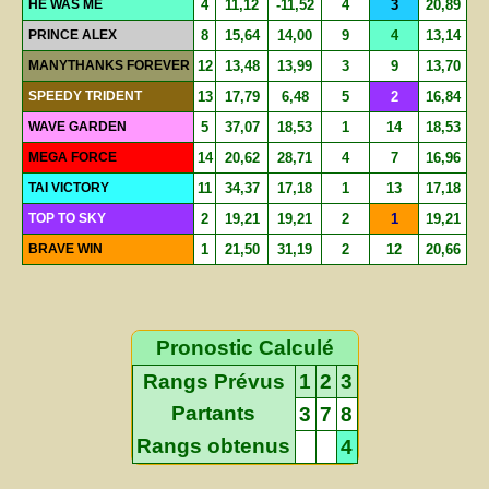
HE WAS ME
4
11,12
-11,52
4
3
20,89
PRINCE ALEX
8
15,64
14,00
9
4
13,14
MANYTHANKS FOREVER
12
13,48
13,99
3
9
13,70
SPEEDY TRIDENT
13
17,79
6,48
5
2
16,84
WAVE GARDEN
5
37,07
18,53
1
14
18,53
MEGA FORCE
14
20,62
28,71
4
7
16,96
TAI VICTORY
11
34,37
17,18
1
13
17,18
TOP TO SKY
2
19,21
19,21
2
1
19,21
BRAVE WIN
1
21,50
31,19
2
12
20,66
Pronostic Calculé
Rangs Prévus
1
2
3
Partants
3
7
8
Rangs obtenus
4