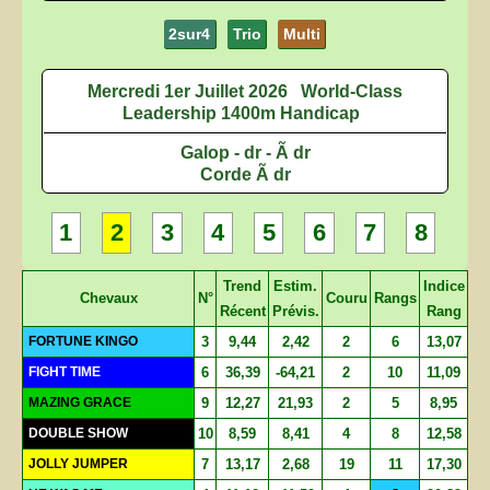
2sur4
Trio
Multi
Mercredi 1er Juillet 2026
World-Class
Leadership 1400m Handicap
Galop - dr - Ã dr
Corde Ã dr
1
2
3
4
5
6
7
8
Trend
Estim.
Indice
Chevaux
N°
Couru
Rangs
Récent
Prévis.
Rang
FORTUNE KINGO
3
9,44
2,42
2
6
13,07
FIGHT TIME
6
36,39
-64,21
2
10
11,09
MAZING GRACE
9
12,27
21,93
2
5
8,95
DOUBLE SHOW
10
8,59
8,41
4
8
12,58
JOLLY JUMPER
7
13,17
2,68
19
11
17,30