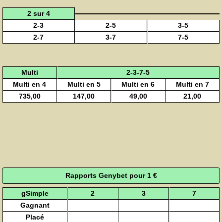
2 sur 4
2-3
2-5
3-5
2-7
3-7
7-5
Multi
2-3-7-5
Multi en 4
Multi en 5
Multi en 6
Multi en 7
735,00
147,00
49,00
21,00
Rapports Genybet pour 1 €
gSimple
2
3
7
Gagnant
Placé