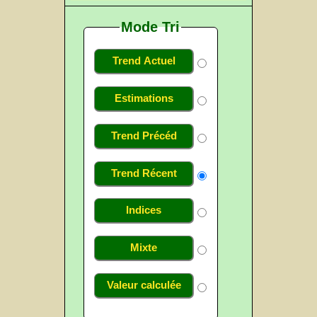
Mode Tri
Trend Actuel
Estimations
Trend Précéd
Trend Récent
Indices
Mixte
Valeur calculée