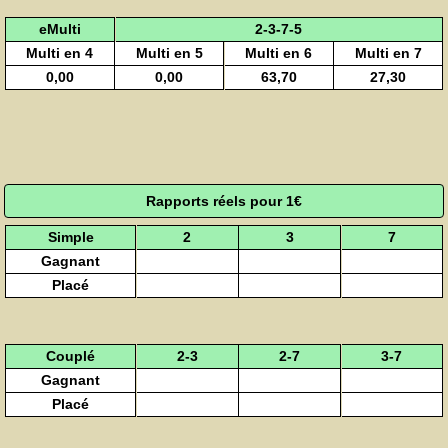
eMulti
2-3-7-5
Multi en 4
Multi en 5
Multi en 6
Multi en 7
0,00
0,00
63,70
27,30
Rapports réels pour 1€
Simple
2
3
7
Gagnant
Placé
Couplé
2-3
2-7
3-7
Gagnant
Placé