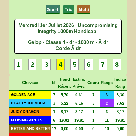
2sur4
Trio
Multi
Mercredi 1er Juillet 2026
Uncompromising
Integrity 1000m Handicap
Galop - Classe 4 - dr - 1000 m - Ã dr
Corde Ã dr
1
2
3
4
5
6
7
8
Trend
Estim.
Indice
Chevaux
N°
Couru
Rangs
Récent
Prévis.
Rang
GOLDEN ACE
7
5,70
0,61
7
3
8,30
BEAUTY THUNDER
3
5,22
6,16
3
2
7,62
JUICY DRAGON
1
8,17
8,17
1
6
8,17
FLOWING RICHES
6
19,81
19,81
1
11
19,81
BETTER AND BETTER
13
0,00
0,00
0
10
0,00