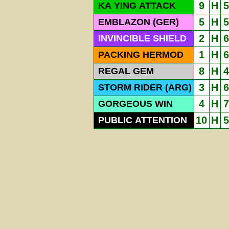
9
H
5
KA YING ATTACK
5
H
5
EMBLAZON (GER)
2
H
6
INVINCIBLE SHIELD
1
H
6
PACKING HERMOD
8
H
4
REGAL GEM
3
H
6
STORM RIDER (ARG)
4
H
7
GORGEOUS WIN
10
H
5
PUBLIC ATTENTION