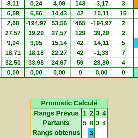
3,11
0,24
4,09
143
-3,17
3
6,58
6,56
14,43
42
10,11
15
2,68
-194,97
53,56
465
-194,97
2
27,57
39,29
27,57
129
39,29
2
9,04
9,05
15,14
42
14,11
5
18,71
18,18
22,27
42
-1,33
7
32,50
33,98
24,67
59
23,80
4
0,00
0,00
0,00
0
0,00
0
Pronostic Calculé
Rangs Prévus
1
2
3
4
Partants
5
8
3
4
Rangs obtenus
3