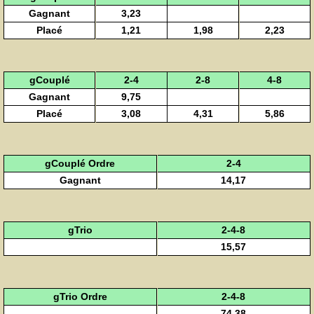
Gagnant
3,23
Placé
1,21
1,98
2,23
gCouplé
2-4
2-8
4-8
Gagnant
9,75
Placé
3,08
4,31
5,86
gCouplé Ordre
2-4
Gagnant
14,17
gTrio
2-4-8
15,57
gTrio Ordre
2-4-8
74,38