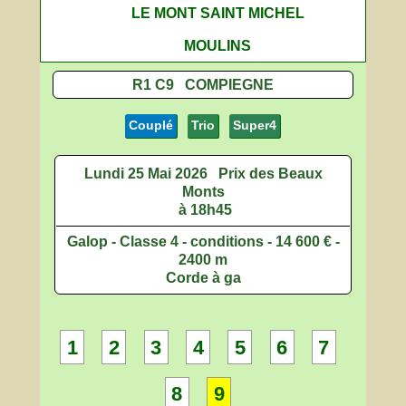
LE MONT SAINT MICHEL
MOULINS
R1 C9 COMPIEGNE
Couplé
Trio
Super4
Lundi 25 Mai 2026
Prix des Beaux
Monts
à 18h45
Galop - Classe 4 - conditions - 14 600 € -
2400 m
Corde à ga
1
2
3
4
5
6
7
8
9