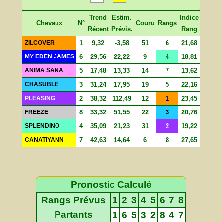
Trend
Estim.
Indice
Chevaux
N°
Couru
Rangs
Récent
Prévis.
Rang
ZILCOVER
1
9,32
-3,58
51
6
21,68
MY EDEN JAMES
6
29,56
22,22
9
4
18,81
ANIMA SANA
5
17,48
13,33
14
7
13,62
CHASUBLE
3
31,24
17,95
19
5
22,16
PLEASING
2
38,32
112,49
12
1
23,45
FREEZE
8
33,32
51,55
22
3
20,76
SPLENDINO
4
35,09
21,23
31
2
19,22
CANATIYANN
7
42,63
14,64
6
8
27,65
Pronostic Calculé
Rangs Prévus
1
2
3
4
5
6
7
8
Partants
1
6
5
3
2
8
4
7