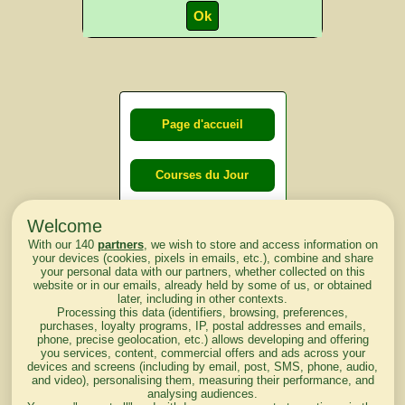
Page d'accueil
Courses du Jour
Welcome
Courses du
With our 140
partners
, we wish to store and access information on
lendemain
your devices (cookies, pixels in emails, etc.), combine and share
your personal data with our partners, whether collected on this
website or in our emails, already held by some of us, or obtained
Courses
later, including in other contexts.
Processing this data (identifiers, browsing, preferences,
d'aujourd'hui
purchases, loyalty programs, IP, postal addresses and emails,
phone, precise geolocation, etc.) allows developing and offering
you services, content, commercial offers and ads across your
devices and screens (including by email, post, SMS, phone, audio,
and video), personalising them, measuring their performance, and
analysing audiences.
Haut de Page