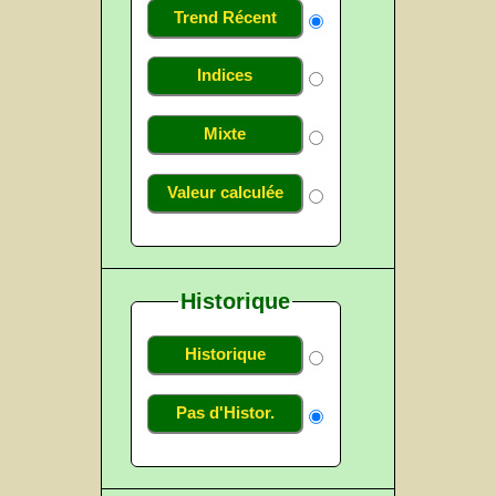
Trend Récent
Indices
Mixte
Valeur calculée
Historique
Historique
Pas d'Histor.