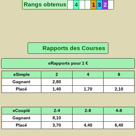
Rangs obtenus
4
1
3
2
Rapports des Courses
eRapports pour 1 €
eSimple
2
4
8
Gagnant
2,80
Placé
1,40
1,70
2,10
eCouplé
2-4
2-8
4-8
Gagnant
8,10
Placé
3,70
4,40
6,40