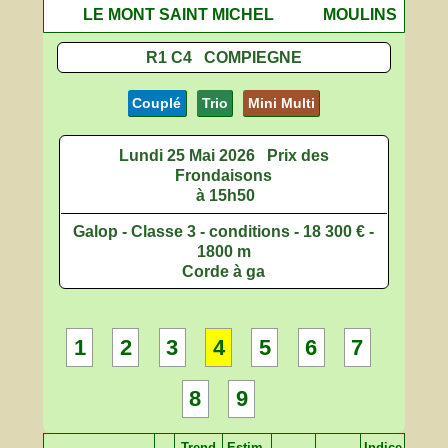
LE MONT SAINT MICHEL
MOULINS
R1 C4 COMPIEGNE
Couplé
Trio
Mini Multi
Lundi 25 Mai 2026
Prix des
Frondaisons
à 15h50
Galop - Classe 3 - conditions - 18 300 € -
1800 m
Corde à ga
1
2
3
4
5
6
7
8
9
Trend
Estim.
Indice