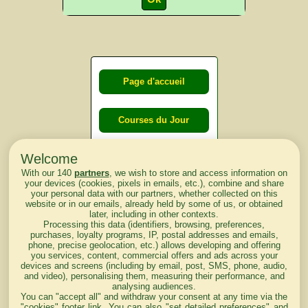
Page d'accueil
Courses du Jour
Welcome
Courses du
With our 140
partners
, we wish to store and access information on
lendemain
your devices (cookies, pixels in emails, etc.), combine and share
your personal data with our partners, whether collected on this
website or in our emails, already held by some of us, or obtained
Courses
later, including in other contexts.
Processing this data (identifiers, browsing, preferences,
d'aujourd'hui
purchases, loyalty programs, IP, postal addresses and emails,
phone, precise geolocation, etc.) allows developing and offering
you services, content, commercial offers and ads across your
devices and screens (including by email, post, SMS, phone, audio,
and video), personalising them, measuring their performance, and
analysing audiences.
Haut de Page
You can "accept all" and withdraw your consent at any time via the
"cookies" footer link
. You can also "set detailed preferences" and