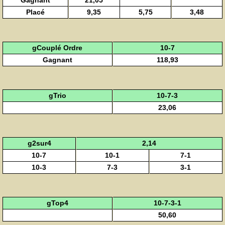
Gagnant
21,05
Placé
9,35
5,75
3,48
gCouplé Ordre
10-7
Gagnant
118,93
gTrio
10-7-3
23,06
g2sur4
2,14
10-7
10-1
7-1
10-3
7-3
3-1
gTop4
10-7-3-1
50,60