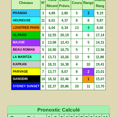
Chevaux
N°
Couru
Rangs
Récent
Prévis.
Rang
PIYANGO
3
4,89
2,80
5
3
9,19
HEUREUSE
11
6,01
4,37
8
8
9,87
LOVATREE PARIS
1
6,04
0,34
13
4
8,60
AL PASO
9
12,55
20,19
4
6
17,14
MAJOIE
2
13,08
12,43
5
5
14,31
BEAU ROMAN
5
10,90
10,75
5
7
13,56
LA MARITZA
4
13,71
10,26
13
9
11,88
KAPKAN
8
18,31
16,38
4
10
19,41
PARVAGE
7
13,77
8,07
8
2
23,01
GANODIN
10
18,32
22,46
4
1
15,07
SYDNEY SUNSET
6
22,37
20,86
10
11
13,70
Pronostic Calculé