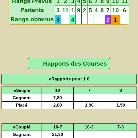
Rangs Prévus
1
2
3
4
5
6
7
8
9
10
11
Partants
3
11
1
9
2
5
4
8
7
10
6
Rangs obtenus
3
4
2
1
Rapports des Courses
eRapports pour 1 €
eSimple
10
7
3
Gagnant
7,80
Placé
2,60
1,90
1,50
eCouplé
10-7
10-3
7-3
Gagnant
21,30