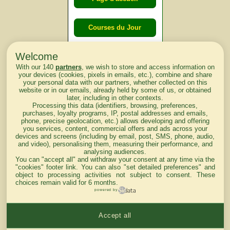
Courses du Jour
Welcome
Courses du
With our 140
partners
, we wish to store and access information on
lendemain
your devices (cookies, pixels in emails, etc.), combine and share
your personal data with our partners, whether collected on this
website or in our emails, already held by some of us, or obtained
Courses
later, including in other contexts.
Processing this data (identifiers, browsing, preferences,
d'aujourd'hui
purchases, loyalty programs, IP, postal addresses and emails,
phone, precise geolocation, etc.) allows developing and offering
you services, content, commercial offers and ads across your
devices and screens (including by email, post, SMS, phone, audio,
and video), personalising them, measuring their performance, and
analysing audiences.
Haut de Page
You can "accept all" and withdraw your consent at any time via the
"cookies" footer link
. You can also "set detailed preferences" and
object to processing activities not subject to consent. These
choices remain valid for 6 months.
powered by
Accept all
Mentions légales du site