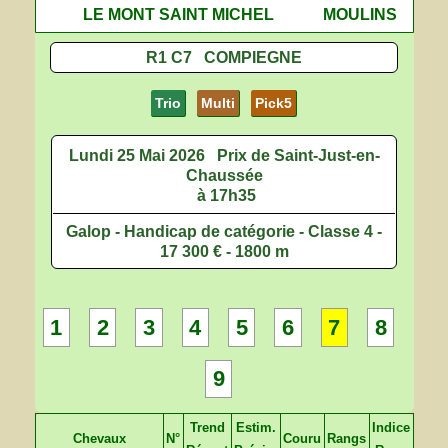
LE MONT SAINT MICHEL
MOULINS
R1 C7 COMPIEGNE
Trio
Multi
Pick5
Lundi 25 Mai 2026
Prix de Saint-Just-en-
Chaussée
à 17h35
Galop - Handicap de catégorie - Classe 4 -
17 300 € - 1800 m
1
2
3
4
5
6
7
8
9
Trend
Estim.
Indice
Chevaux
N°
Couru
Rangs