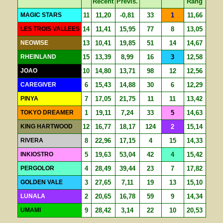
Récent
Prévis.
Rang
MAGIC STARS
11
11,20
-0,81
33
1
11,66
LES TROIS VALLEES
14
11,41
15,95
77
8
13,05
NEOWISE
13
10,41
19,85
51
14
14,67
RHEINLAND
15
13,39
8,99
16
3
12,58
JOAO
10
14,80
13,71
98
12
12,56
CAREGIVER
6
15,43
14,88
30
6
12,29
PINYA
7
17,05
21,75
11
11
13,42
TOKYO DREAMER
1
19,11
7,24
33
5
14,63
KING HARTWOOD
12
16,77
18,17
124
2
15,14
RIVERA
8
22,96
17,15
4
15
14,33
INKIOSTRO
5
19,63
53,04
42
4
15,42
PERGOLOR
4
28,49
39,44
23
7
17,82
GOLDEN VALE
3
27,65
7,11
19
13
15,10
LUNALA
2
20,65
16,78
59
9
14,34
UMAMI
9
28,42
3,14
22
10
20,53