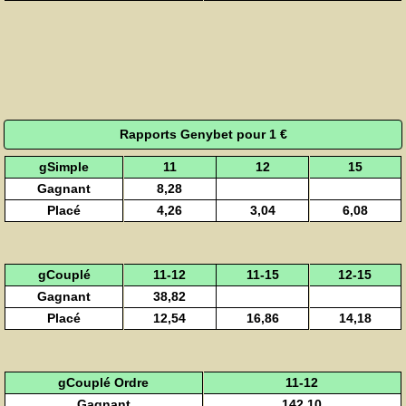
Rapports Genybet pour 1 €
gSimple
11
12
15
Gagnant
8,28
Placé
4,26
3,04
6,08
gCouplé
11-12
11-15
12-15
Gagnant
38,82
Placé
12,54
16,86
14,18
gCouplé Ordre
11-12
Gagnant
142,10