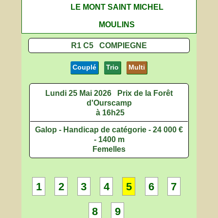
LE MONT SAINT MICHEL
MOULINS
R1 C5 COMPIEGNE
Couplé
Trio
Multi
Lundi 25 Mai 2026
Prix de la Forêt
d'Ourscamp
à 16h25
Galop - Handicap de catégorie - 24 000 €
- 1400 m
Femelles
1
2
3
4
5
6
7
8
9