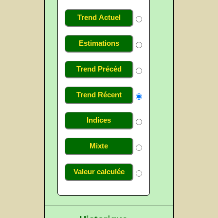
Trend Actuel
Estimations
Trend Précéd
Trend Récent
Indices
Mixte
Valeur calculée