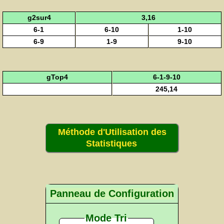
g2sur4
3,16
6-1
6-10
1-10
6-9
1-9
9-10
gTop4
6-1-9-10
245,14
Méthode d'Utilisation des
Statistiques
Panneau de Configuration
Mode Tri