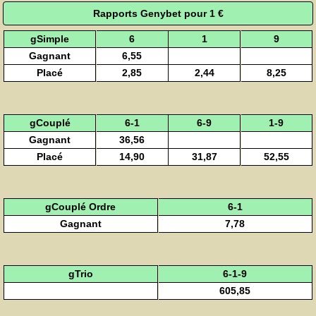
Rapports Genybet pour 1 €
gSimple
6
1
9
Gagnant
6,55
Placé
2,85
2,44
8,25
gCouplé
6-1
6-9
1-9
Gagnant
36,56
Placé
14,90
31,87
52,55
gCouplé Ordre
6-1
Gagnant
7,78
gTrio
6-1-9
605,85