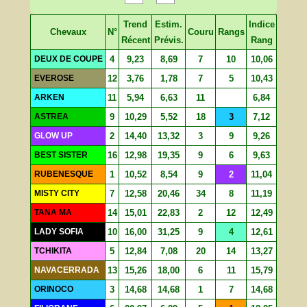
Trend
Estim.
Indice
Chevaux
N°
Couru
Rangs
Récent
Prévis.
Rang
DEUX DE COUPE
4
9,23
8,69
7
10
10,06
EVEROSE
12
3,76
1,78
7
5
10,43
ARKEN
11
5,94
6,63
11
6,84
ASTREA
9
10,29
5,52
18
3
7,12
GLOW UP
2
14,40
13,32
3
9
9,26
BEST SISTER
16
12,98
19,35
9
6
9,63
RUBENESQUE
1
10,52
8,54
9
2
11,04
MISTY CITY
7
12,58
20,46
34
8
11,19
TANA MA
14
15,01
22,83
2
12
12,49
LADY SOFIA
10
16,00
31,25
9
4
12,61
TCHIKITA
5
12,84
7,08
20
14
13,27
NAVACERRADA
13
15,26
18,00
6
11
15,79
ORINOCO
3
14,68
14,68
1
7
14,68