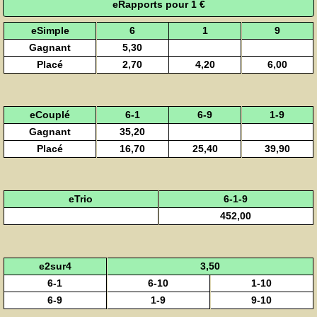
eRapports pour 1 €
eSimple
6
1
9
Gagnant
5,30
Placé
2,70
4,20
6,00
eCouplé
6-1
6-9
1-9
Gagnant
35,20
Placé
16,70
25,40
39,90
eTrio
6-1-9
452,00
e2sur4
3,50
6-1
6-10
1-10
6-9
1-9
9-10