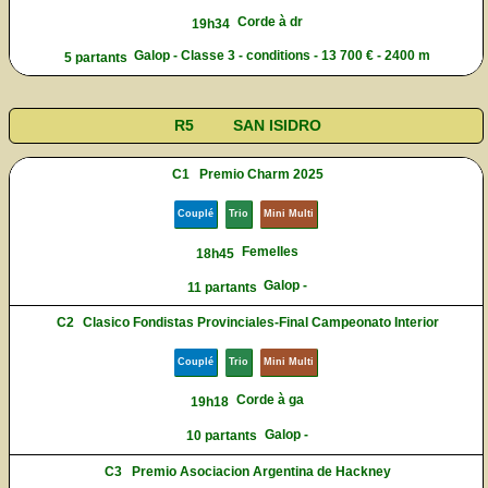
Corde à dr
19h34
Galop - Classe 3 - conditions - 13 700 € - 2400 m
5 partants
R5
SAN ISIDRO
C1
Premio Charm 2025
Couplé
Trio
Mini Multi
Femelles
18h45
Galop -
11 partants
C2
Clasico Fondistas Provinciales-Final Campeonato Interior
Couplé
Trio
Mini Multi
Corde à ga
19h18
Galop -
10 partants
C3
Premio Asociacion Argentina de Hackney