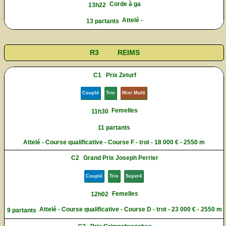
Corde à ga
13h22
Attelé -
13 partants
R3
REIMS
C1
Prix Zeturf
Couplé
Trio
Mini Multi
Femelles
11h30
11 partants
Attelé - Course qualificative - Course F - trot - 18 000 € - 2550 m
C2
Grand Prix Joseph Perrier
Couplé
Trio
Super4
Femelles
12h02
Attelé - Course qualificative - Course D - trot - 23 000 € - 2550 m
9 partants