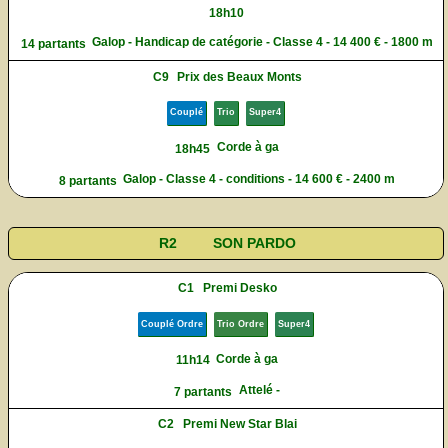
18h10
Galop - Handicap de catégorie - Classe 4 - 14 400 € - 1800 m
14 partants
C9
Prix des Beaux Monts
Couplé
Trio
Super4
Corde à ga
18h45
Galop - Classe 4 - conditions - 14 600 € - 2400 m
8 partants
R2
SON PARDO
C1
Premi Desko
Couplé Ordre
Trio Ordre
Super4
Corde à ga
11h14
Attelé -
7 partants
C2
Premi New Star Blai