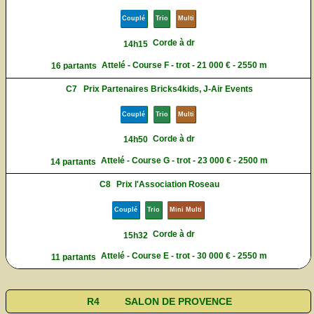
Couplé
Trio
Multi
Corde à dr
14h15
Attelé - Course F - trot - 21 000 € - 2550 m
16 partants
C7
Prix Partenaires Bricks4kids, J-Air Events
Couplé
Trio
Multi
Corde à dr
14h50
Attelé - Course G - trot - 23 000 € - 2500 m
14 partants
C8
Prix l'Association Roseau
Couplé
Trio
Mini Multi
Corde à dr
15h32
Attelé - Course E - trot - 30 000 € - 2550 m
11 partants
R4
SALON DE PROVENCE