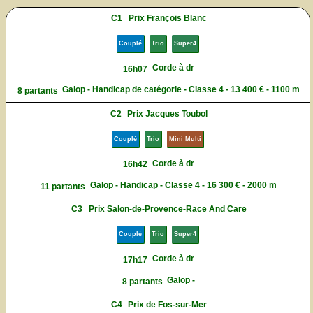
C1
Prix François Blanc
Couplé
Trio
Super4
Corde à dr
16h07
Galop - Handicap de catégorie - Classe 4 - 13 400 € - 1100 m
8 partants
C2
Prix Jacques Toubol
Couplé
Trio
Mini Multi
Corde à dr
16h42
Galop - Handicap - Classe 4 - 16 300 € - 2000 m
11 partants
C3
Prix Salon-de-Provence-Race And Care
Couplé
Trio
Super4
Corde à dr
17h17
Galop -
8 partants
C4
Prix de Fos-sur-Mer