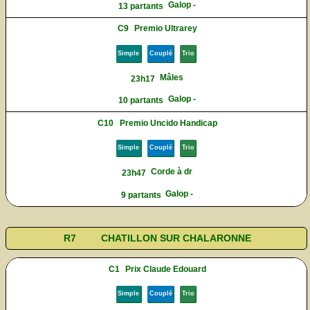
Galop -
13 partants
C9
Premio Ultrarey
Simple
Couplé
Trio
Mâles
23h17
Galop -
10 partants
C10
Premio Uncido Handicap
Simple
Couplé
Trio
Corde à dr
23h47
Galop -
9 partants
R7
CHATILLON SUR CHALARONNE
C1
Prix Claude Edouard
Simple
Couplé
Trio