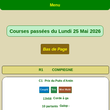
Menu
Courses passées du Lundi 25 Mai 2026
Bas de Page
R1
COMPIEGNE
C1
Prix du Puits d'Antin
Couplé
Trio
Mini Multi
Corde à ga
13h58
Galop -
10 partants