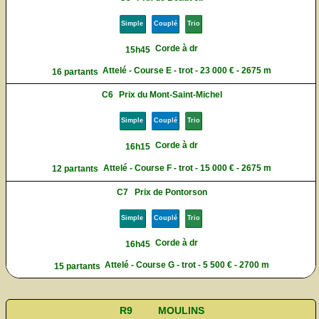
Simple
Couplé
Trio
Corde à dr
15h45
Attelé - Course E - trot - 23 000 € - 2675 m
16 partants
C6
Prix du Mont-Saint-Michel
Simple
Couplé
Trio
Corde à dr
16h15
Attelé - Course F - trot - 15 000 € - 2675 m
12 partants
C7
Prix de Pontorson
Simple
Couplé
Trio
Corde à dr
16h45
Attelé - Course G - trot - 5 500 € - 2700 m
15 partants
R9
MOULINS