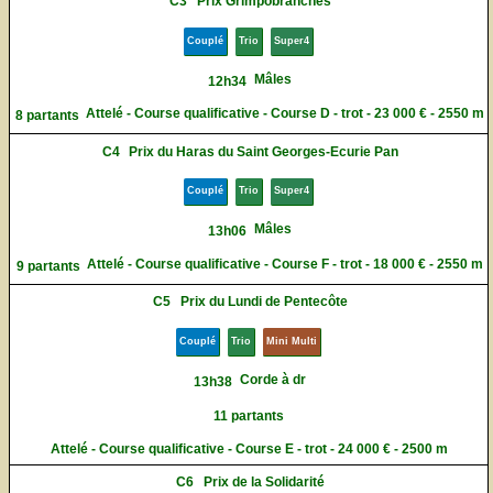
C3
Prix Grimpobranches
Couplé
Trio
Super4
Mâles
12h34
Attelé - Course qualificative - Course D - trot - 23 000 € - 2550 m
8 partants
C4
Prix du Haras du Saint Georges-Ecurie Pan
Couplé
Trio
Super4
Mâles
13h06
Attelé - Course qualificative - Course F - trot - 18 000 € - 2550 m
9 partants
C5
Prix du Lundi de Pentecôte
Couplé
Trio
Mini Multi
Corde à dr
13h38
11 partants
Attelé - Course qualificative - Course E - trot - 24 000 € - 2500 m
C6
Prix de la Solidarité