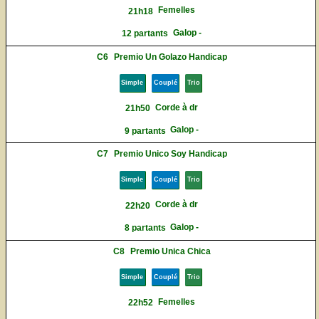
Femelles
21h18
Galop -
12 partants
C6
Premio Un Golazo Handicap
Simple
Couplé
Trio
Corde à dr
21h50
Galop -
9 partants
C7
Premio Unico Soy Handicap
Simple
Couplé
Trio
Corde à dr
22h20
Galop -
8 partants
C8
Premio Unica Chica
Simple
Couplé
Trio
Femelles
22h52