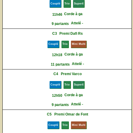
Couplé
Trio
Super4
Corde à ga
11h46
Attelé -
9 partants
C3
Premi Dafi Rs
Couplé
Trio
Mini Multi
Corde à ga
12h18
Attelé -
11 partants
C4
Premi Varco
Couplé
Trio
Super4
Corde à ga
12h50
Attelé -
9 partants
C5
Premi Omar de Font
Couplé
Trio
Mini Multi