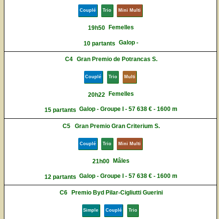
Couplé
Trio
Mini Multi
Femelles
19h50
Galop -
10 partants
C4
Gran Premio de Potrancas S.
Couplé
Trio
Multi
Femelles
20h22
Galop - Groupe I - 57 638 € - 1600 m
15 partants
C5
Gran Premio Gran Criterium S.
Couplé
Trio
Mini Multi
Mâles
21h00
Galop - Groupe I - 57 638 € - 1600 m
12 partants
C6
Premio Byd Pilar-Cigliutti Guerini
Simple
Couplé
Trio