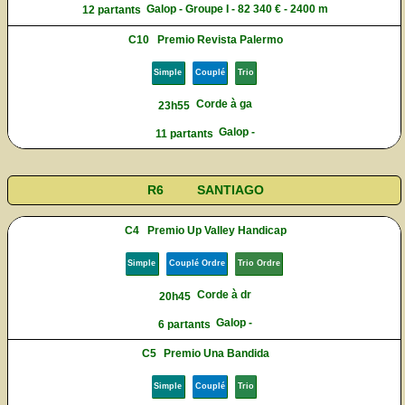
Galop - Groupe I - 82 340 € - 2400 m
12 partants
C10
Premio Revista Palermo
Simple
Couplé
Trio
Corde à ga
23h55
Galop -
11 partants
R6
SANTIAGO
C4
Premio Up Valley Handicap
Simple
Couplé Ordre
Trio Ordre
Corde à dr
20h45
Galop -
6 partants
C5
Premio Una Bandida
Simple
Couplé
Trio