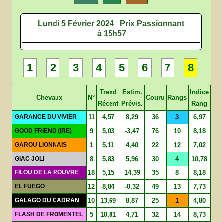
Lundi 5 Février 2024
Prix Passionnant
à 15h57
1
2
3
4
5
6
7
8
Trend
Estim.
Indice
Chevaux
N°
Couru
Rangs
Récent
Prévis.
Rang
GARANCE DU VIVIER
11
4,57
8,29
36
3
6,97
GOOD FRIEND (IRE)
9
5,03
-3,47
76
10
8,18
GAROU LIONNAIS
1
5,11
4,40
22
12
7,02
GIAC JOLI
8
5,83
5,96
30
4
10,78
FILOU DE LA ROUVRE
18
5,15
14,39
35
8
8,18
EL FUEGO
12
8,84
-0,32
49
13
7,73
GALAGO DU CADRAN
10
13,69
8,87
25
1
4,80
FLASH DE FROMENTEL
5
10,81
4,71
32
14
8,73