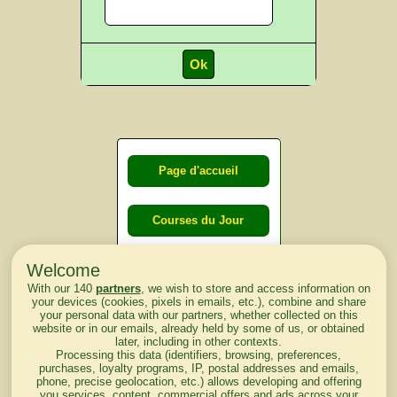
Page d'accueil
Courses du Jour
Welcome
Courses du
With our 140
partners
, we wish to store and access information on
lendemain
your devices (cookies, pixels in emails, etc.), combine and share
your personal data with our partners, whether collected on this
website or in our emails, already held by some of us, or obtained
Courses
later, including in other contexts.
Processing this data (identifiers, browsing, preferences,
d'aujourd'hui
purchases, loyalty programs, IP, postal addresses and emails,
phone, precise geolocation, etc.) allows developing and offering
you services, content, commercial offers and ads across your