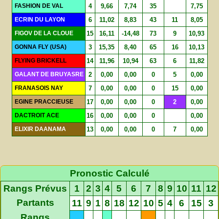
FASHION DE VAL
4
9,66
7,74
35
7,75
ECRIN DU LAYON
6
11,02
8,83
43
11
8,05
FIGOV DE LA CLOUE
15
16,11
-14,48
73
9
10,93
GONNA FLY (USA)
3
15,35
8,40
65
16
10,13
FLYING BRICKELL
14
11,96
10,94
63
6
11,82
GALANT DE BRUYASRE
2
0,00
0,00
0
5
0,00
FRANASOIS NAY
7
0,00
0,00
0
15
0,00
EGINE PRACCIEUSE
17
0,00
0,00
0
2
0,00
DACTROIT ACE
16
0,00
0,00
0
0,00
ELIXIR DAANAMA
13
0,00
0,00
0
7
0,00
Pronostic Calculé
Rangs Prévus
1
2
3
4
5
6
7
8
9
10
11
12
Partants
11
9
1
8
18
12
10
5
4
6
15
3
Rangs