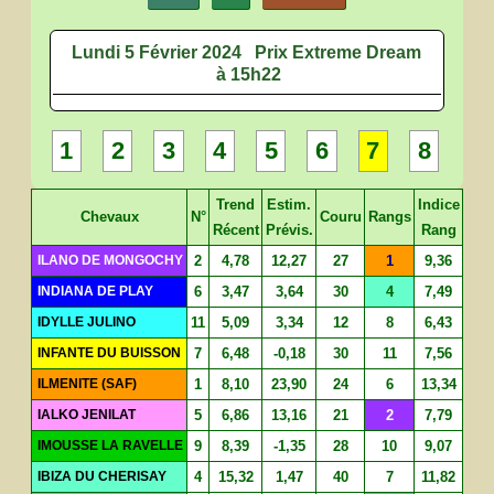
Lundi 5 Février 2024
Prix Extreme Dream
à 15h22
1
2
3
4
5
6
7
8
Trend
Estim.
Indice
Chevaux
N°
Couru
Rangs
Récent
Prévis.
Rang
ILANO DE MONGOCHY
2
4,78
12,27
27
1
9,36
INDIANA DE PLAY
6
3,47
3,64
30
4
7,49
IDYLLE JULINO
11
5,09
3,34
12
8
6,43
INFANTE DU BUISSON
7
6,48
-0,18
30
11
7,56
ILMENITE (SAF)
1
8,10
23,90
24
6
13,34
IALKO JENILAT
5
6,86
13,16
21
2
7,79
IMOUSSE LA RAVELLE
9
8,39
-1,35
28
10
9,07
IBIZA DU CHERISAY
4
15,32
1,47
40
7
11,82