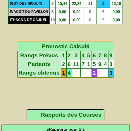
IGGY DES RIOULTS
3
15,44
22,24
21
3
13,18
INACDIT DU PAVILLON
8
0,00
0,00
0
5
0,00
ITHACNA DE GAJUEL
10
0,00
0,00
0
9
0,00
Pronostic Calculé
Rangs Prévus
1
2
3
4
5
6
7
8
9
Partants
2
6
11
7
1
5
9
4
3
Rangs obtenus
1
4
2
3
Rapports des Courses
eRapports pour 1 €