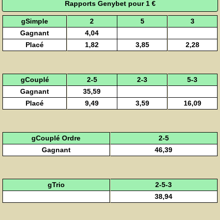
Rapports Genybet pour 1 €
gSimple
2
5
3
Gagnant
4,04
Placé
1,82
3,85
2,28
gCouplé
2-5
2-3
5-3
Gagnant
35,59
Placé
9,49
3,59
16,09
gCouplé Ordre
2-5
Gagnant
46,39
gTrio
2-5-3
38,94